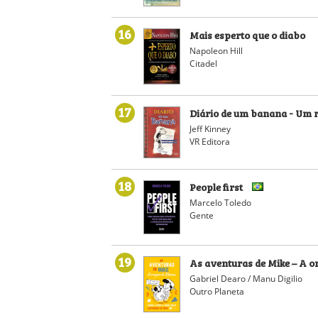
16
Mais esperto que o diabo
Napoleon Hill
Citadel
17
Diário de um banana - Um
Jeff Kinney
VR Editora
18
People first
Marcelo Toledo
Gente
19
As aventuras de Mike – A 
Gabriel Dearo / Manu Digilio
Outro Planeta