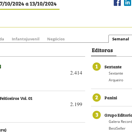
07/10/2024 a 13/10/2024
da
Infantojuvenil
Negócios
Semanal
Editoras
1
Sextante
2.414
Sextante
Arqueiro
2
Panini
eiticeiros Vol. 01
2.199
3
Grupo Editori
Galera Recor
BestSeller
ura)