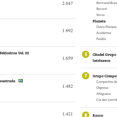
2.047
Bertrand Bras
Record
Verus
Planeta
Outro Planeta
1.692
Academia
Paidós
eiticeiros Vol. 02
5
Citadel Grupo 
1.659
Intrínseca
7
Grupo Compan
esastrada
Companhia da
1.482
Objetiva
Alfaguara
Cia das Letri
1.421
8
Rocco