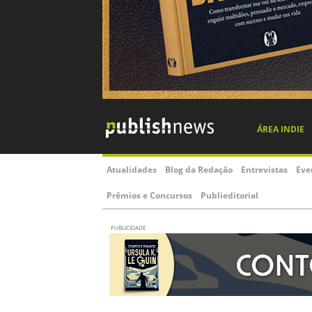
ÁREA INDIE
Atualidades
Blog da Redação
Entrevistas
Eve
Prêmios e Concursos
Publieditorial
PUBLICIDADE