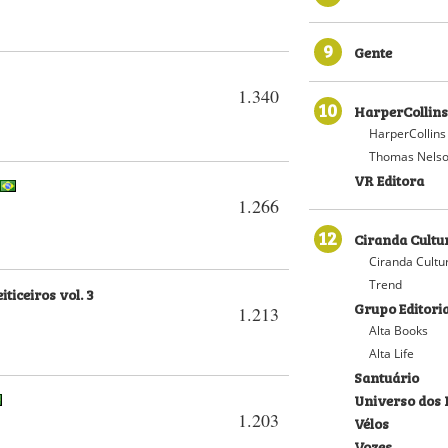
9
Gente
1.340
10
HarperCollins
HarperCollins
Thomas Nelso
VR Editora
1.266
12
Ciranda Cultu
Ciranda Cultu
Trend
iticeiros vol. 3
Grupo Editoria
1.213
Alta Books
Alta Life
Santuário
Universo dos 
1.203
Vélos
Vozes