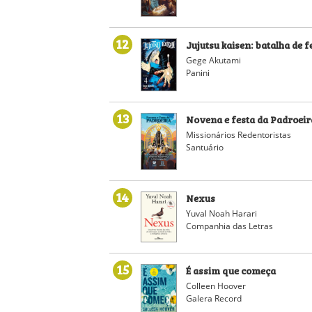
12
Jujutsu kaisen: batalha de fe
Gege Akutami
Panini
13
Novena e festa da Padroeir
Missionários Redentoristas
Santuário
14
Nexus
Yuval Noah Harari
Companhia das Letras
15
É assim que começa
Colleen Hoover
Galera Record