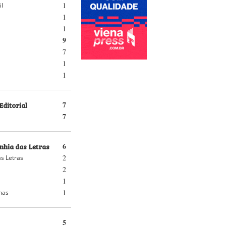
1
il
1
1
9
7
1
1
Editorial
7
7
hia das Letras
6
2
s Letras
2
1
1
nhas
5