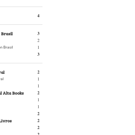
4
 Brasil
3
2
1
n Brasil
3
ral
2
1
ral
1
l Alta Books
2
1
1
2
Livros
2
2
2