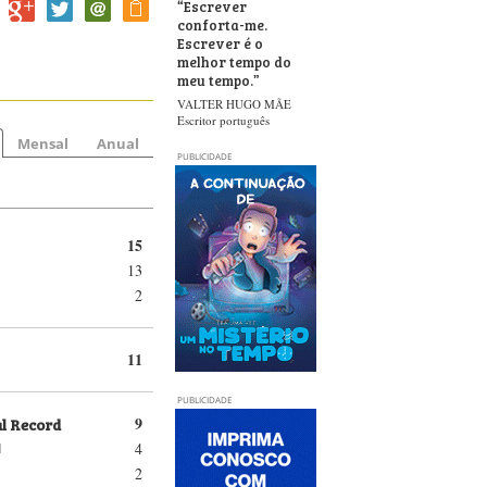
“
Escrever
conforta-me.
Escrever é o
melhor tempo do
meu tempo.
”
VALTER HUGO MÃE
Escritor português
Mensal
Anual
PUBLICIDADE
15
13
2
11
PUBLICIDADE
al Record
9
4
d
2