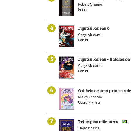
Robert Greene
Rocco
4
Jujutsu Kaisen 0
Gege Akutami
Panini
5
Jujutsu Kaisen - Batalha de F
Gege Akutami
Panini
6
O diário de uma princesa d
Maidy Lacerda
Outro Planeta
7
Princípios milenares
Tiago Brunet