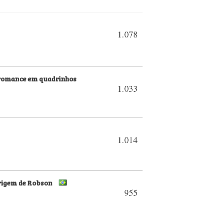
1.078
 romance em quadrinhos
1.033
1.014
origem de Robson
955