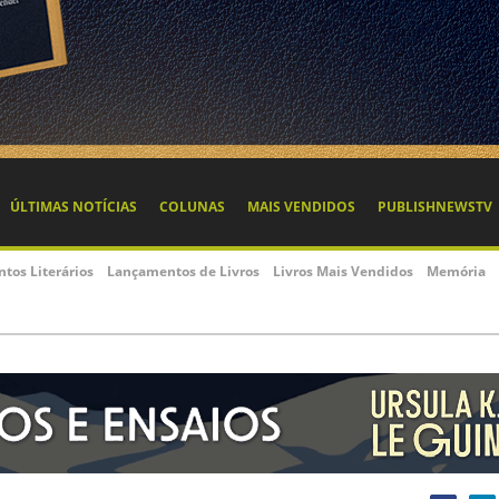
ÚLTIMAS NOTÍCIAS
COLUNAS
MAIS VENDIDOS
PUBLISHNEWSTV
ntos Literários
Lançamentos de Livros
Livros Mais Vendidos
Memória