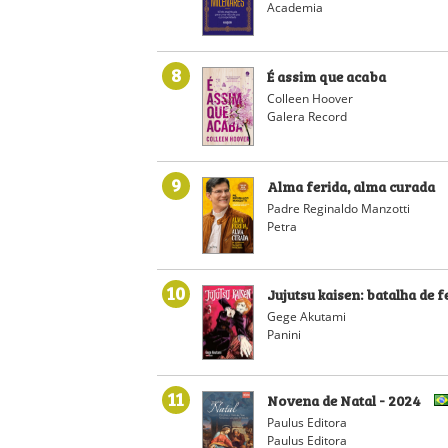
Academia
8
É assim que acaba
Colleen Hoover
Galera Record
9
Alma ferida, alma curada
Padre Reginaldo Manzotti
Petra
10
Jujutsu kaisen: batalha de fe
Gege Akutami
Panini
11
Novena de Natal - 2024
Paulus Editora
Paulus Editora