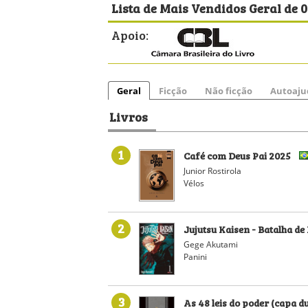
Lista de Mais Vendidos Geral de 
Apoio:
Geral
Ficção
Não ficção
Autoaju
Livros
1
Café com Deus Pai 2025
Junior Rostirola
Vélos
2
Jujutsu Kaisen - Batalha de F
Gege Akutami
Panini
3
As 48 leis do poder (capa d