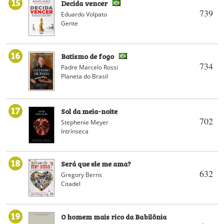
15
Decida vencer
739
Eduardo Volpato
Gente
16
Batismo de fogo
734
Padre Marcelo Rossi
Planeta do Brasil
17
Sol da meia-noite
702
Stephenie Meyer
Intrínseca
18
Será que ele me ama?
632
Gregory Berns
Citadel
19
O homem mais rico da Babilônia