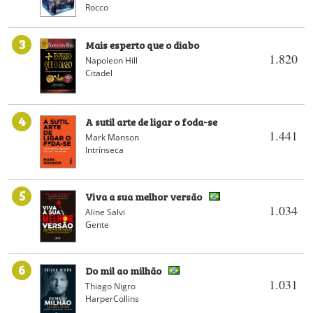
Rocco
3
Mais esperto que o diabo
1.820
Napoleon Hill
Citadel
4
A sutil arte de ligar o foda-se
1.441
Mark Manson
Intrínseca
5
Viva a sua melhor versão
1.034
Aline Salvi
Gente
6
Do mil ao milhão
1.031
Thiago Nigro
HarperCollins