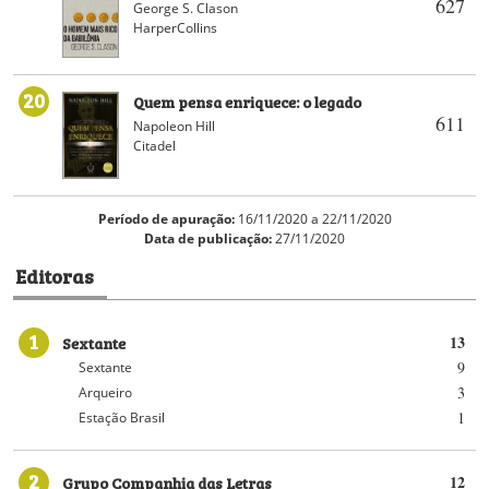
627
George S. Clason
HarperCollins
20
Quem pensa enriquece: o legado
611
Napoleon Hill
Citadel
Período de apuração:
16/11/2020 a 22/11/2020
Data de publicação:
27/11/2020
Editoras
1
Sextante
13
9
Sextante
3
Arqueiro
1
Estação Brasil
2
Grupo Companhia das Letras
12