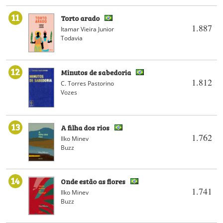
11
Torto arado
1.887
Itamar Vieira Junior
Todavia
12
Minutos de sabedoria
1.812
C. Torres Pastorino
Vozes
13
A filha dos rios
1.762
Ilko Minev
Buzz
14
Onde estão as flores
1.741
Ilko Minev
Buzz