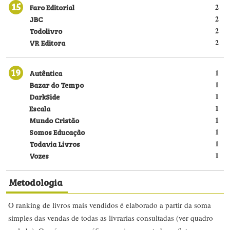
15
Faro Editorial
2
JBC
2
Todolivro
2
VR Editora
2
19
Autêntica
1
Bazar do Tempo
1
DarkSide
1
Escala
1
Mundo Cristão
1
Somos Educação
1
Todavia Livros
1
Vozes
1
Metodologia
O ranking de livros mais vendidos é elaborado a partir da soma
simples das vendas de todas as livrarias consultadas (ver quadro