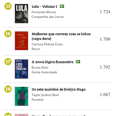
15
Lula - Volume 1
1.724
Fernando Morais
Companhia das Letras
16
Mulheres que correm com os lobos
(capa dura)
1.708
Clarissa Pinkola Estes
Rocco
17
A nova lógica financeira
1.702
Bruno Diniz
Gente Autoridade
18
Os sete maridos de Evelyn Hugo
1.667
Taylor Jenkins Reid
Paralela
19