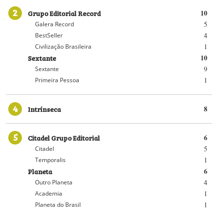
2
Grupo Editorial Record
10
5
Galera Record
4
BestSeller
1
Civilização Brasileira
Sextante
10
9
Sextante
1
Primeira Pessoa
4
Intrínseca
8
5
Citadel Grupo Editorial
6
5
Citadel
1
Temporalis
Planeta
6
4
Outro Planeta
1
Academia
1
Planeta do Brasil