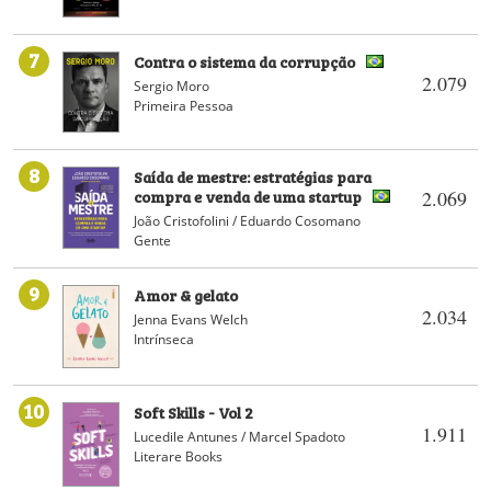
7
Contra o sistema da corrupção
2.079
Sergio Moro
Primeira Pessoa
8
Saída de mestre: estratégias para
compra e venda de uma startup
2.069
João Cristofolini / Eduardo Cosomano
Gente
9
Amor & gelato
2.034
Jenna Evans Welch
Intrínseca
10
Soft Skills - Vol 2
1.911
Lucedile Antunes / Marcel Spadoto
Literare Books