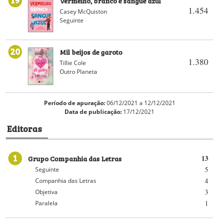
Vermelho, branco e sangue azul
1.454
Casey McQuiston
Seguinte
20
Mil beijos de garoto
1.380
Tillie Cole
Outro Planeta
Período de apuração:
06/12/2021 a 12/12/2021
Data de publicação:
17/12/2021
Editoras
1
Grupo Companhia das Letras
13
5
Seguinte
4
Companhia das Letras
3
Objetiva
1
Paralela