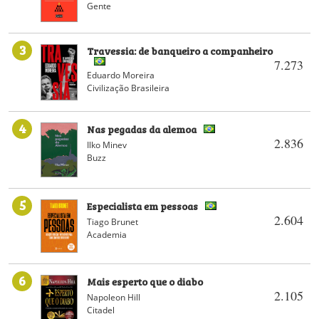
Gente
3
Travessia: de banqueiro a companheiro
7.273
Eduardo Moreira
Civilização Brasileira
4
Nas pegadas da alemoa
2.836
Ilko Minev
Buzz
5
Especialista em pessoas
2.604
Tiago Brunet
Academia
6
Mais esperto que o diabo
2.105
Napoleon Hill
Citadel