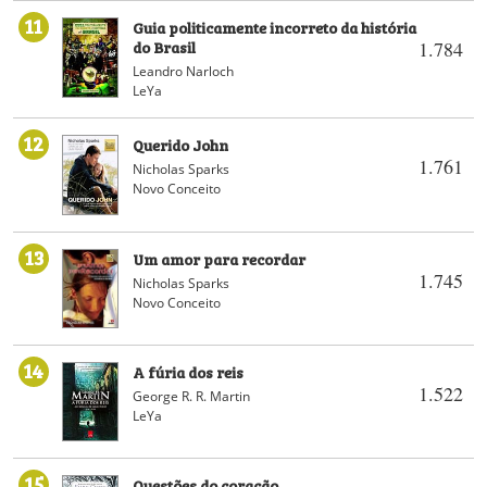
11
Guia politicamente incorreto da história
do Brasil
1.784
Leandro Narloch
LeYa
12
Querido John
1.761
Nicholas Sparks
Novo Conceito
13
Um amor para recordar
1.745
Nicholas Sparks
Novo Conceito
14
A fúria dos reis
1.522
George R. R. Martin
LeYa
15
Questões do coração