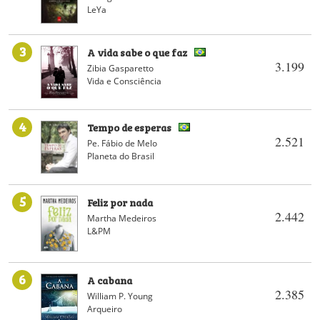
LeYa
3
A vida sabe o que faz
3.199
Zibia Gasparetto
Vida e Consciência
4
Tempo de esperas
2.521
Pe. Fábio de Melo
Planeta do Brasil
5
Feliz por nada
2.442
Martha Medeiros
L&PM
6
A cabana
2.385
William P. Young
Arqueiro