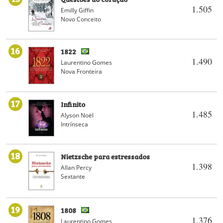
1.505
Emilly Giffin
Novo Conceito
16
1822
1.490
Laurentino Gomes
Nova Fronteira
17
Infinito
1.485
Alyson Noël
Intrínseca
18
Nietzsche para estressados
1.398
Allan Percy
Sextante
19
1808
1.376
Laurentino Gomes