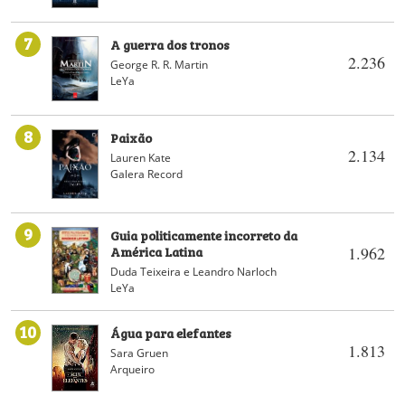
7
A guerra dos tronos
2.236
George R. R. Martin
LeYa
8
Paixão
2.134
Lauren Kate
Galera Record
9
Guia politicamente incorreto da
América Latina
1.962
Duda Teixeira e Leandro Narloch
LeYa
10
Água para elefantes
1.813
Sara Gruen
Arqueiro