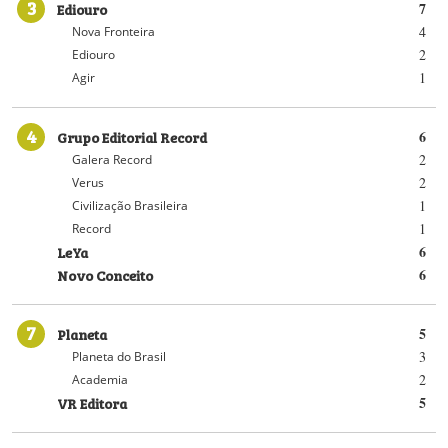
3
Ediouro
7
4
Nova Fronteira
2
Ediouro
1
Agir
4
Grupo Editorial Record
6
2
Galera Record
2
Verus
1
Civilização Brasileira
1
Record
LeYa
6
Novo Conceito
6
7
Planeta
5
3
Planeta do Brasil
2
Academia
VR Editora
5