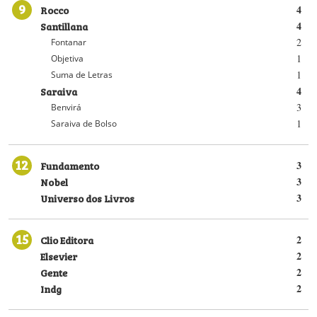
9
Rocco
4
Santillana
4
2
Fontanar
1
Objetiva
1
Suma de Letras
Saraiva
4
3
Benvirá
1
Saraiva de Bolso
12
Fundamento
3
Nobel
3
Universo dos Livros
3
15
Clio Editora
2
Elsevier
2
Gente
2
Indg
2