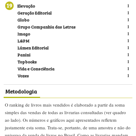
19
Elevação
1
Geração Editorial
1
Globo
1
Grupo Companhia das Letras
1
Imago
1
L&PM
1
Lúmen Editorial
1
Panini
1
Topbooks
1
Vida e Consciência
1
Vozes
1
Metodologia
O ranking de livros mais vendidos é elaborado a partir da soma
simples das vendas de todas as livrarias consultadas (ver quadro
ao lado). Os números e gráficos aqui apresentados refletem
justamente esta soma. Trata-se, portanto, de uma amostra e não do
universo da venda de livros no Brasil. Como as livrarias mandam