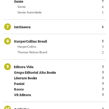
Gente
7
6
Gente
1
Gente Autoridade
7
Intrínseca
6
8
HarperCollins Brasil
5
3
HarperCollins
2
Thomas Nelson Brasil
9
Editora Vida
3
Grupo Editorial Alta Books
3
Literare Books
3
Panini
3
Rocco
3
VR Editora
3
15
Autêntica
2