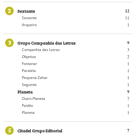
2
Sextante
12
11
Sextante
1
Arqueiro
3
Grupo Companhia das Letras
9
3
Companhia das Letras
2
Objetiva
1
Fontanar
1
Paralela
1
Pequena Zahar
1
Seguinte
Planeta
9
7
Outro Planeta
1
Paidós
1
Planeta
5
Citadel Grupo Editorial
7