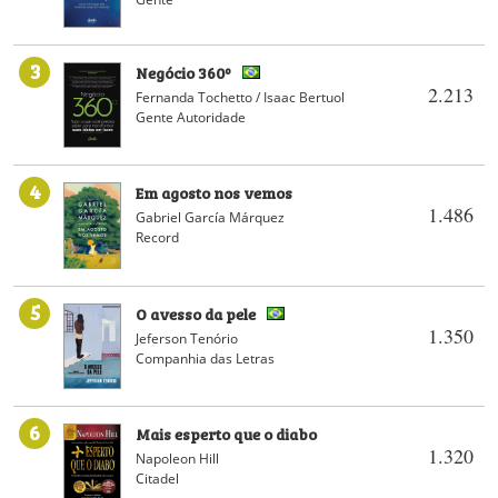
3
Negócio 360º
2.213
Fernanda Tochetto / Isaac Bertuol
Gente Autoridade
4
Em agosto nos vemos
1.486
Gabriel García Márquez
Record
5
O avesso da pele
1.350
Jeferson Tenório
Companhia das Letras
6
Mais esperto que o diabo
1.320
Napoleon Hill
Citadel