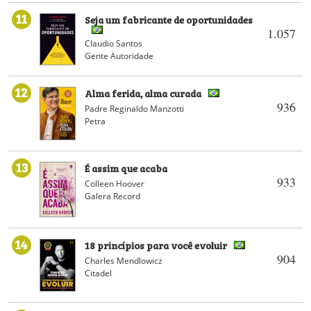
11
Seja um fabricante de oportunidades
1.057
Claudio Santos
Gente Autoridade
12
Alma ferida, alma curada
936
Padre Reginaldo Manzotti
Petra
13
É assim que acaba
933
Colleen Hoover
Galera Record
14
18 princípios para você evoluir
904
Charles Mendlowicz
Citadel