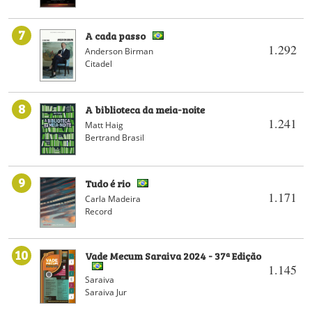
7
A cada passo
1.292
Anderson Birman
Citadel
8
A biblioteca da meia-noite
1.241
Matt Haig
Bertrand Brasil
9
Tudo é rio
1.171
Carla Madeira
Record
10
Vade Mecum Saraiva 2024 - 37ª Edição
1.145
Saraiva
Saraiva Jur