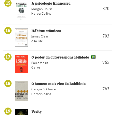
15
A psicologia financeira
870
Morgan Housel
HarperCollins
16
Hábitos atômicos
793
James Clear
Alta Life
17
O poder da autorresponsabilidade
765
Paulo Vieira
Gente
18
O homem mais rico da Babilônia
763
George S. Clason
HarperCollins
19
Verity