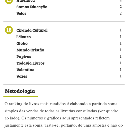
Somos Educação
2
Vélos
2
18
Ciranda Cultural
1
Ediouro
1
Globo
1
Mundo Cristão
1
Papirus
1
Todavia Livros
1
Valentina
1
Vozes
1
Metodologia
O ranking de livros mais vendidos é elaborado a partir da soma
simples das vendas de todas as livrarias consultadas (ver quadro
ao lado). Os números e gráficos aqui apresentados refletem
justamente esta soma. Trata-se, portanto, de uma amostra e não do