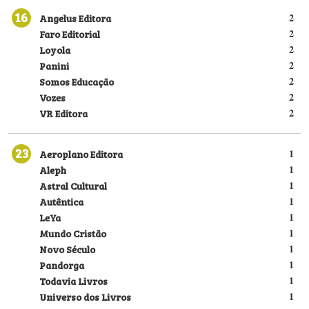
16
Angelus Editora
2
Faro Editorial
2
Loyola
2
Panini
2
Somos Educação
2
Vozes
2
VR Editora
2
23
Aeroplano Editora
1
Aleph
1
Astral Cultural
1
Autêntica
1
LeYa
1
Mundo Cristão
1
Novo Século
1
Pandorga
1
Todavia Livros
1
Universo dos Livros
1