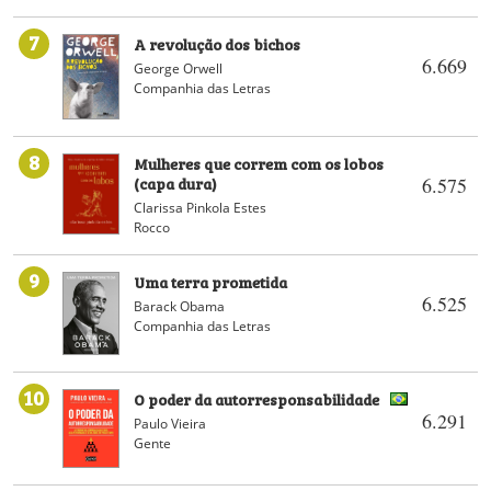
7
A revolução dos bichos
6.669
George Orwell
Companhia das Letras
8
Mulheres que correm com os lobos
(capa dura)
6.575
Clarissa Pinkola Estes
Rocco
9
Uma terra prometida
6.525
Barack Obama
Companhia das Letras
10
O poder da autorresponsabilidade
6.291
Paulo Vieira
Gente