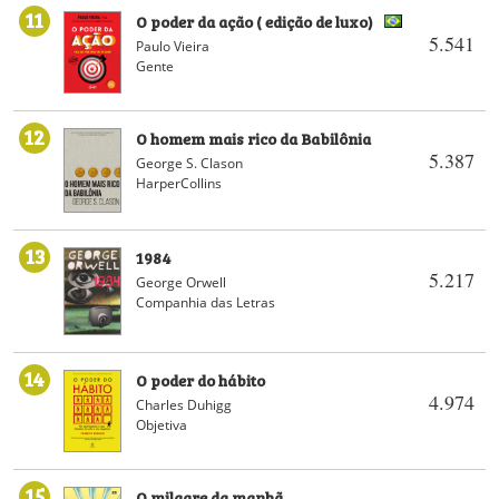
11
O poder da ação ( edição de luxo)
5.541
Paulo Vieira
Gente
12
O homem mais rico da Babilônia
5.387
George S. Clason
HarperCollins
13
1984
5.217
George Orwell
Companhia das Letras
14
O poder do hábito
4.974
Charles Duhigg
Objetiva
15
O milagre da manhã