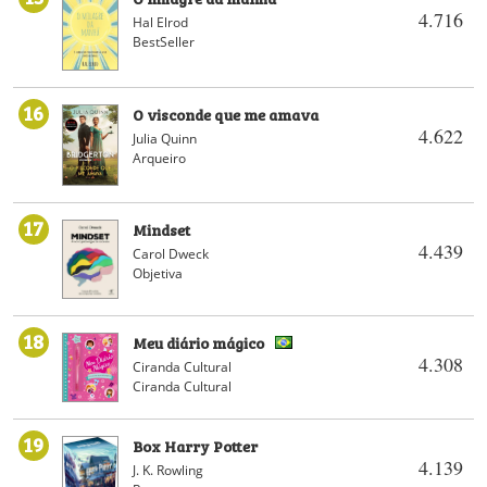
4.716
Hal Elrod
BestSeller
16
O visconde que me amava
4.622
Julia Quinn
Arqueiro
17
Mindset
4.439
Carol Dweck
Objetiva
18
Meu diário mágico
4.308
Ciranda Cultural
Ciranda Cultural
19
Box Harry Potter
4.139
J. K. Rowling