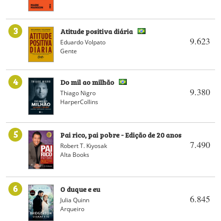
3
Atitude positiva diária
9.623
Eduardo Volpato
Gente
4
Do mil ao milhão
9.380
Thiago Nigro
HarperCollins
5
Pai rico, pai pobre - Edição de 20 anos
7.490
Robert T. Kiyosak
Alta Books
6
O duque e eu
6.845
Julia Quinn
Arqueiro