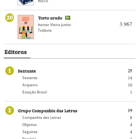
Rocco
20
Torto arado
3.967
Itamar Vieira Junior
Todavia
Editoras
1
Sextante
25
14
Sextante
10
Arqueiro
1
Estação Brasil
2
Grupo Companhia das Letras
19
8
Companhia das Letras
4
Objetiva
4
Seguinte
1
Paralela