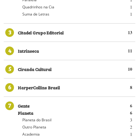
1
Quadrinhos na Cia
1
Suma de Letras
3
Citadel Grupo Editorial
13
4
Intrínseca
11
5
Ciranda Cultural
10
6
HarperCollins Brasil
8
7
Gente
6
Planeta
6
3
Planeta do Brasil
2
Outro Planeta
1
Academia