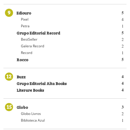
9
Ediouro
5
4
Pixel
1
Petra
Grupo Editorial Record
5
2
BestSeller
2
Galera Record
1
Record
Rocco
5
12
Buzz
4
Grupo Editorial Alta Books
4
Literare Books
4
15
Globo
3
2
Globo Livros
1
Biblioteca Azul