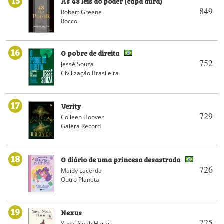
As 48 leis do poder (capa dura)
849
Robert Greene
Rocco
16
O pobre de direita
752
Jessé Souza
Civilização Brasileira
17
Verity
729
Colleen Hoover
Galera Record
18
O diário de uma princesa desastrada
726
Maidy Lacerda
Outro Planeta
19
Nexus
725
Yuval Noah Harari