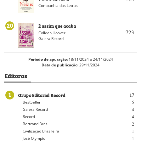
Companhia das Letras
20
É assim que acaba
723
Colleen Hoover
Galera Record
Período de apuração:
18/11/2024 a 24/11/2024
Data de publicação:
29/11/2024
Editoras
1
Grupo Editorial Record
17
5
BestSeller
4
Galera Record
4
Record
2
Bertrand Brasil
1
Civilização Brasileira
1
José Olympio