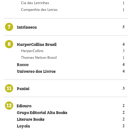
1
Cia das Letrinhas
1
Companhia das Letras
7
Intrínseca
5
8
HarperCollins Brasil
4
3
HarperCollins
1
Thomas Nelson Brasil
Rocco
4
Universo dos Livros
4
11
Panini
3
12
Ediouro
2
Grupo Editorial Alta Books
2
Literare Books
2
Loyola
2