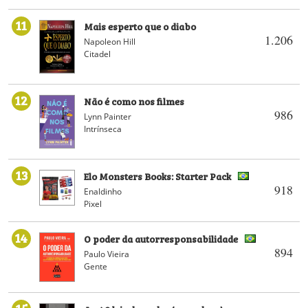
11
Mais esperto que o diabo
1.206
Napoleon Hill
Citadel
12
Não é como nos filmes
986
Lynn Painter
Intrínseca
13
Elo Monsters Books: Starter Pack
918
Enaldinho
Pixel
14
O poder da autorresponsabilidade
894
Paulo Vieira
Gente
15