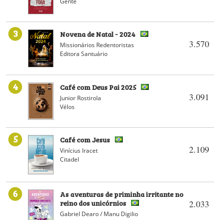
Gente
3
Novena de Natal - 2024
3.570
Missionários Redentoristas
Editora Santuário
4
Café com Deus Pai 2025
3.091
Junior Rostirola
Vélos
5
Café com Jesus
2.109
Vinícius Iracet
Citadel
6
As aventuras de priminha irritante no
reino dos unicórnios
2.033
Gabriel Dearo / Manu Digilio