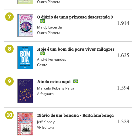
Outro Planeta
7
O diário de uma princesa desastrada 3
1.914
Maidy Lacerda
Outro Planeta
8
Hoje é um bom dia para viver milagres
1.635
André Fernandes
Gente
9
Ainda estou aqui
1.594
Marcelo Rubens Paiva
Alfaguara
10
Diário de um banana - Baita lambança
1.329
Jeff Kinney
VR Editora