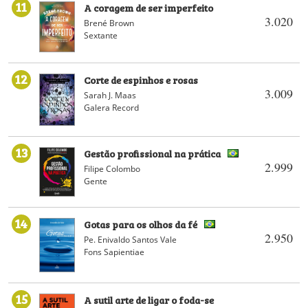
11
A coragem de ser imperfeito
3.020
Brené Brown
Sextante
12
Corte de espinhos e rosas
3.009
Sarah J. Maas
Galera Record
13
Gestão profissional na prática
2.999
Filipe Colombo
Gente
14
Gotas para os olhos da fé
2.950
Pe. Enivaldo Santos Vale
Fons Sapientiae
15
A sutil arte de ligar o foda-se