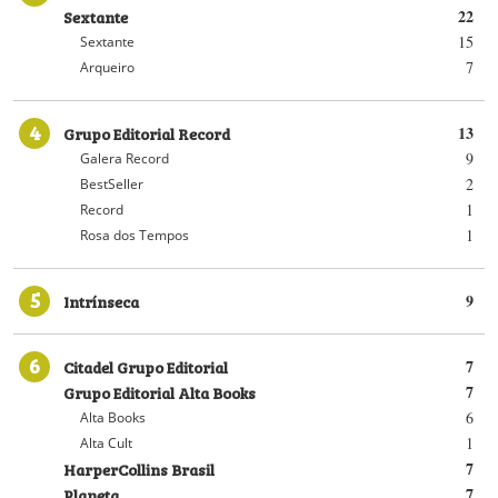
Sextante
22
15
Sextante
7
Arqueiro
4
Grupo Editorial Record
13
9
Galera Record
2
BestSeller
1
Record
1
Rosa dos Tempos
5
Intrínseca
9
6
Citadel Grupo Editorial
7
Grupo Editorial Alta Books
7
6
Alta Books
1
Alta Cult
HarperCollins Brasil
7
Planeta
7