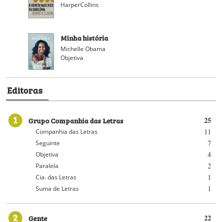
HarperCollins
Minha história
Michelle Obama
Objetiva
Editoras
1
Grupo Companhia das Letras
25
11
Companhia das Letras
7
Seguinte
4
Objetiva
2
Paralela
1
Cia. das Letras
1
Suma de Letras
2
Gente
22