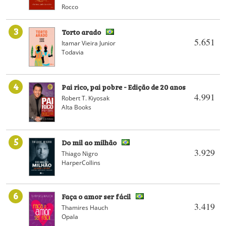
Rocco
3
Torto arado
5.651
Itamar Vieira Junior
Todavia
4
Pai rico, pai pobre - Edição de 20 anos
4.991
Robert T. Kiyosak
Alta Books
5
Do mil ao milhão
3.929
Thiago Nigro
HarperCollins
6
Faça o amor ser fácil
3.419
Thamires Hauch
Opala