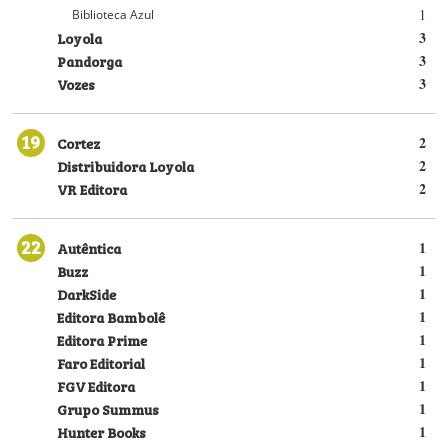
1
Biblioteca Azul
Loyola
3
Pandorga
3
Vozes
3
19
Cortez
2
Distribuidora Loyola
2
VR Editora
2
22
Autêntica
1
Buzz
1
DarkSide
1
Editora Bambolê
1
Editora Prime
1
Faro Editorial
1
FGV Editora
1
Grupo Summus
1
Hunter Books
1