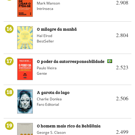
2.908
Mark Manson
Intrínseca
16
O milagre da manhã
2.804
Hal Elrod
BestSeller
17
O poder da autorresponsabilidade
2.523
Paulo Vieira
Gente
18
A garota do lago
2.506
Charlie Donlea
Faro Editorial
19
O homem mais rico da Babilônia
2.499
George S. Clason