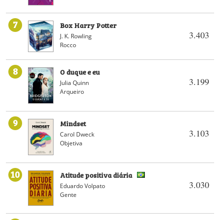
7
Box Harry Potter
3.403
J. K. Rowling
Rocco
8
O duque e eu
3.199
Julia Quinn
Arqueiro
9
Mindset
3.103
Carol Dweck
Objetiva
10
Atitude positiva diária
3.030
Eduardo Volpato
Gente