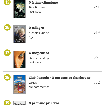
15
O último olimpiano
951
Rick Riordan
Intrínseca
16
O milagre
913
Nicholas Sparks
Agir
17
A hospedeira
904
Stephenie Meyer
Intrínseca
18
Club Penguin - O passageiro clandestino
872
Vários
Melhoramentos
19
O pequeno príncipe