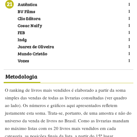
21
Autêntica
1
BV Films
1
Clio Editora
1
Cosac Naify
1
FEB
1
Indg
1
Juarez de Oliveira
1
Mundo Cristão
1
Vozes
1
Metodologia
O ranking de livros mais vendidos é elaborado a partir da soma
simples das vendas de todas as livrarias consultadas (ver quadro
ao lado). Os números e gráficos aqui apresentados refletem
justamente esta soma. Trata-se, portanto, de uma amostra e não do
universo da venda de livros no Brasil. Como as livrarias mandam
no máximo listas com os 20 livros mais vendidos em cada
categoria, as posições finais da lista, a partir do 15º lugar,