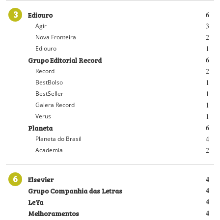
3
Ediouro
6
3
Agir
2
Nova Fronteira
1
Ediouro
Grupo Editorial Record
6
2
Record
1
BestBolso
1
BestSeller
1
Galera Record
1
Verus
Planeta
6
4
Planeta do Brasil
2
Academia
6
Elsevier
4
Grupo Companhia das Letras
4
LeYa
4
Melhoramentos
4