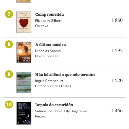
7
Comprometida
1.860
Elizabeth Gilbert
Objetiva
8
A última música
1.592
Nicholas Sparks
Novo Conceito
9
Não há silêncio que não termine
1.520
Ingrid Betancourt
Companhia das Letras
10
Depois da escuridão
1.466
Sidney Sheldon e Tilly Bagshawe
Record