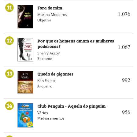
11
Fora de mim
1.076
Martha Medeiros
Objetiva
12
Por que os homens amam as mulheres
poderosas?
1.067
Sherry Argov
Sextante
13
Queda de gigantes
992
Ken Follett
Arqueiro
14
Club Penguin - Aquela do pinguim
956
Vários
Melhoramentos