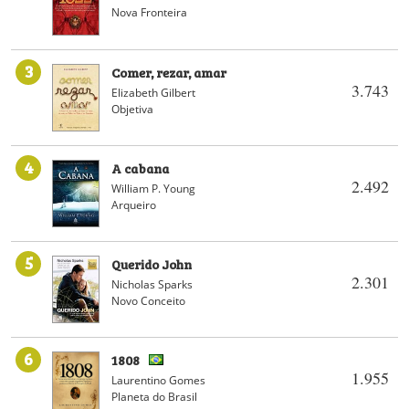
Nova Fronteira
3
Comer, rezar, amar
3.743
Elizabeth Gilbert
Objetiva
4
A cabana
2.492
William P. Young
Arqueiro
5
Querido John
2.301
Nicholas Sparks
Novo Conceito
6
1808
1.955
Laurentino Gomes
Planeta do Brasil