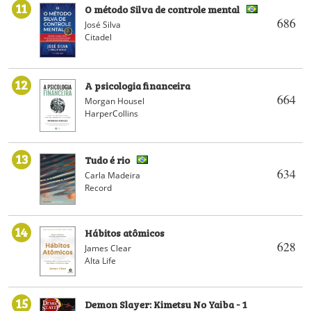
11
O método Silva de controle mental
686
José Silva
Citadel
12
A psicologia financeira
664
Morgan Housel
HarperCollins
13
Tudo é rio
634
Carla Madeira
Record
14
Hábitos atômicos
628
James Clear
Alta Life
15
Demon Slayer: Kimetsu No Yaiba - 1