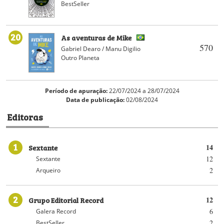
BestSeller
20
As aventuras de Mike
570
Gabriel Dearo / Manu Digilio
Outro Planeta
Período de apuração:
22/07/2024 a 28/07/2024
Data de publicação:
02/08/2024
Editoras
1
Sextante
14
12
Sextante
2
Arqueiro
2
Grupo Editorial Record
12
6
Galera Record
2
BestSeller