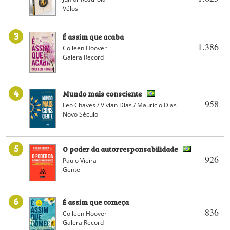
Vélos
3
É assim que acaba
1.386
Colleen Hoover
Galera Record
4
Mundo mais consciente
958
Leo Chaves / Vivian Dias / Maurício Dias
Novo Século
5
O poder da autorresponsabilidade
926
Paulo Vieira
Gente
6
É assim que começa
836
Colleen Hoover
Galera Record