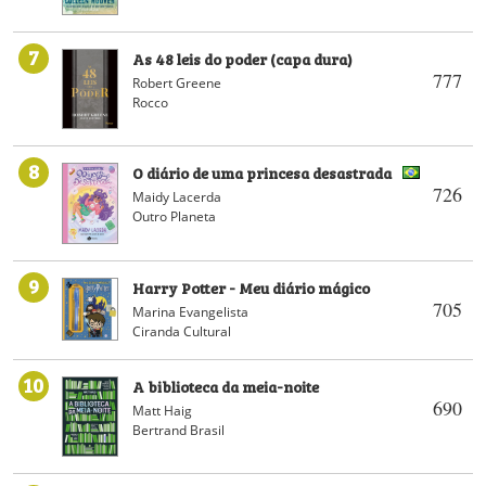
7
As 48 leis do poder (capa dura)
777
Robert Greene
Rocco
8
O diário de uma princesa desastrada
726
Maidy Lacerda
Outro Planeta
9
Harry Potter - Meu diário mágico
705
Marina Evangelista
Ciranda Cultural
10
A biblioteca da meia-noite
690
Matt Haig
Bertrand Brasil