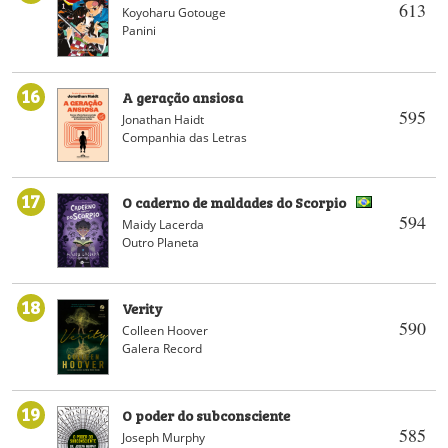
613
Koyoharu Gotouge
Panini
16
A geração ansiosa
595
Jonathan Haidt
Companhia das Letras
17
O caderno de maldades do Scorpio
594
Maidy Lacerda
Outro Planeta
18
Verity
590
Colleen Hoover
Galera Record
19
O poder do subconsciente
585
Joseph Murphy