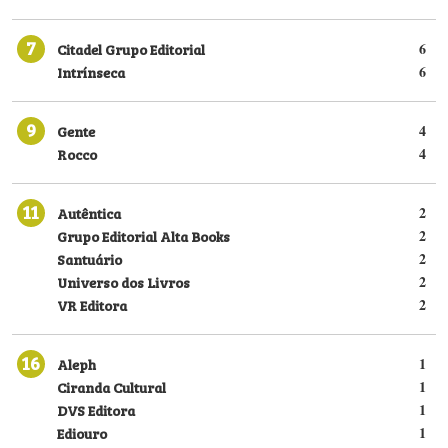
7
Citadel Grupo Editorial
6
Intrínseca
6
9
Gente
4
Rocco
4
11
Autêntica
2
Grupo Editorial Alta Books
2
Santuário
2
Universo dos Livros
2
VR Editora
2
16
Aleph
1
Ciranda Cultural
1
DVS Editora
1
Ediouro
1