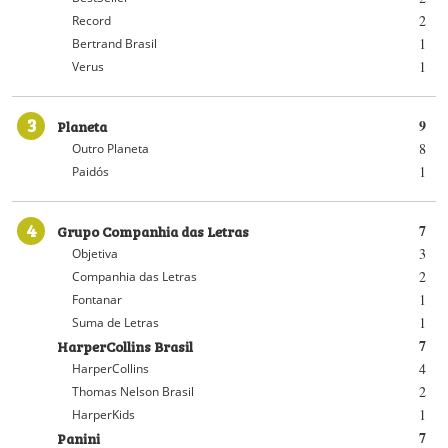
2
Record
1
Bertrand Brasil
1
Verus
3
Planeta
9
8
Outro Planeta
1
Paidós
4
Grupo Companhia das Letras
7
3
Objetiva
2
Companhia das Letras
1
Fontanar
1
Suma de Letras
HarperCollins Brasil
7
4
HarperCollins
2
Thomas Nelson Brasil
1
HarperKids
Panini
7