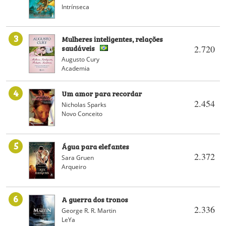
Intrínseca
3
Mulheres inteligentes, relações
saudáveis
2.720
Augusto Cury
Academia
4
Um amor para recordar
2.454
Nicholas Sparks
Novo Conceito
5
Água para elefantes
2.372
Sara Gruen
Arqueiro
6
A guerra dos tronos
2.336
George R. R. Martin
LeYa