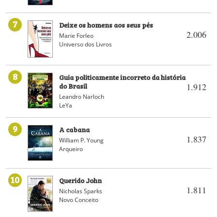
7
Deixe os homens aos seus pés
2.006
Marie Forleo
Universo dos Livros
8
Guia politicamente incorreto da história
do Brasil
1.912
Leandro Narloch
LeYa
9
A cabana
1.837
William P. Young
Arqueiro
10
Querido John
1.811
Nicholas Sparks
Novo Conceito