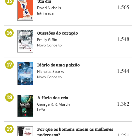
15
Um dia
1.565
David Nicholls
Intrínseca
16
Questões do coração
1.548
Emilly Giffin
Novo Conceito
17
Diário de uma paixão
1.544
Nicholas Sparks
Novo Conceito
18
A fúria dos reis
1.382
George R. R. Martin
LeYa
19
Por que os homens amam as mulheres
poderosas?
1.251