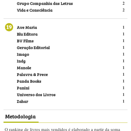
Grupo Companhia das Letras
2
Vida e Consciência
2
19
Ave Maria
1
Blu Editora
1
BV Films
1
Geração Editorial
1
Imago
1
Indg
1
Manole
1
Palavra & Prece
1
Panda Books
1
Panini
1
Universo dos Livros
1
Zahar
1
Metodologia
O ranking de livros mais vendidos é elaborado a partir da soma