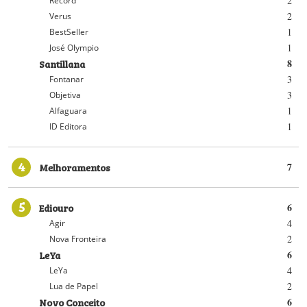
2
Record
2
Verus
1
BestSeller
1
José Olympio
Santillana
8
3
Fontanar
3
Objetiva
1
Alfaguara
1
ID Editora
4
Melhoramentos
7
5
Ediouro
6
4
Agir
2
Nova Fronteira
LeYa
6
4
LeYa
2
Lua de Papel
Novo Conceito
6