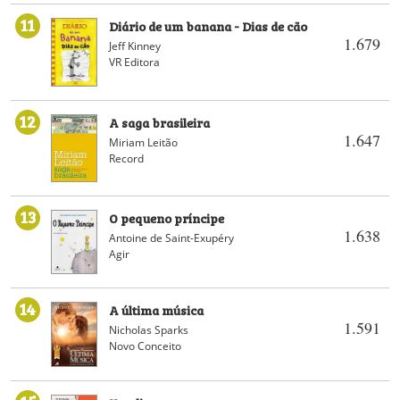
11
Diário de um banana - Dias de cão
1.679
Jeff Kinney
VR Editora
12
A saga brasileira
1.647
Miriam Leitão
Record
13
O pequeno príncipe
1.638
Antoine de Saint-Exupéry
Agir
14
A última música
1.591
Nicholas Sparks
Novo Conceito