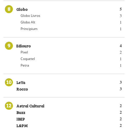
8
Globo
5
3
Globo Livros
1
Globo Alt
1
Principium
9
Ediouro
4
2
Pixel
1
Coquetel
1
Petra
10
LeYa
3
Rocco
3
12
Astral Cultural
2
Buzz
2
IBEP
2
L&PM
2