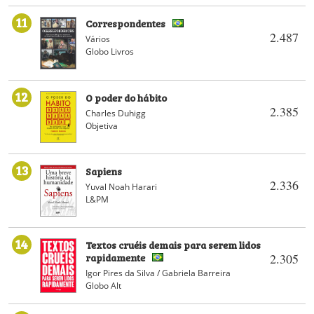
11
Correspondentes
2.487
Vários
Globo Livros
12
O poder do hábito
2.385
Charles Duhigg
Objetiva
13
Sapiens
2.336
Yuval Noah Harari
L&PM
14
Textos cruéis demais para serem lidos
rapidamente
2.305
Igor Pires da Silva / Gabriela Barreira
Globo Alt