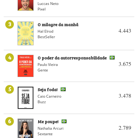
Luccas Neto
Pixel
3
O milagre da manhã
4.443
Hal Elrod
BestSeller
4
O poder da autorresponsabilidade
3.675
Paulo Vieira
Gente
5
Seja foda!
3.478
Caio Carneiro
Buzz
6
Me poupe!
2.789
Nathalia Arcuri
Sextante