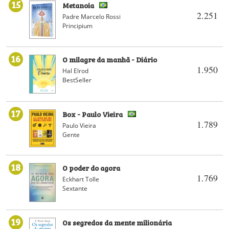
15
Metanoia
2.251
Padre Marcelo Rossi
Principium
16
O milagre da manhã - Diário
1.950
Hal Elrod
BestSeller
17
Box - Paulo Vieira
1.789
Paulo Vieira
Gente
18
O poder do agora
1.769
Eckhart Tolle
Sextante
19
Os segredos da mente milionária