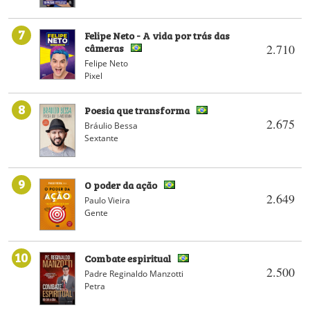
7
Felipe Neto - A vida por trás das
câmeras
2.710
Felipe Neto
Pixel
8
Poesia que transforma
2.675
Bráulio Bessa
Sextante
9
O poder da ação
2.649
Paulo Vieira
Gente
10
Combate espiritual
2.500
Padre Reginaldo Manzotti
Petra