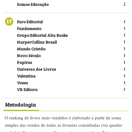
Somos Educação
2
17
Faro Editorial
1
Fundamento
1
Grupo Editorial Alta Books
1
HarperCollins Brasil
1
Mundo Cristão
1
Novo Século
1
Papirus
1
Universo dos Livros
1
Valentina
1
Vozes
1
VR Editora
1
Metodologia
O ranking de livros mais vendidos é elaborado a partir da soma
simples das vendas de todas as livrarias consultadas (ver quadro