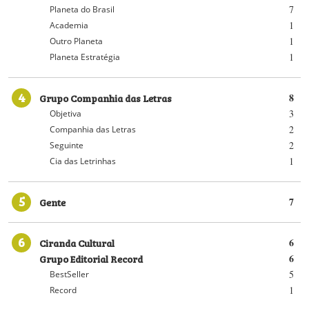
7
Planeta do Brasil
1
Academia
1
Outro Planeta
1
Planeta Estratégia
4
Grupo Companhia das Letras
8
3
Objetiva
2
Companhia das Letras
2
Seguinte
1
Cia das Letrinhas
5
Gente
7
6
Ciranda Cultural
6
Grupo Editorial Record
6
5
BestSeller
1
Record