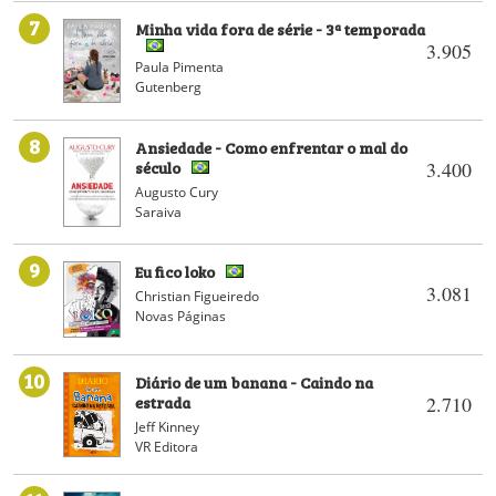
7
Minha vida fora de série - 3ª temporada
3.905
Paula Pimenta
Gutenberg
8
Ansiedade - Como enfrentar o mal do
século
3.400
Augusto Cury
Saraiva
9
Eu fico loko
3.081
Christian Figueiredo
Novas Páginas
10
Diário de um banana - Caindo na
estrada
2.710
Jeff Kinney
VR Editora