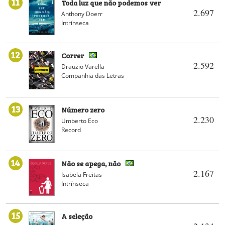
11
Toda luz que não podemos ver
2.697
Anthony Doerr
Intrínseca
12
Correr
2.592
Drauzio Varella
Companhia das Letras
13
Número zero
2.230
Umberto Eco
Record
14
Não se apega, não
2.167
Isabela Freitas
Intrínseca
15
A seleção