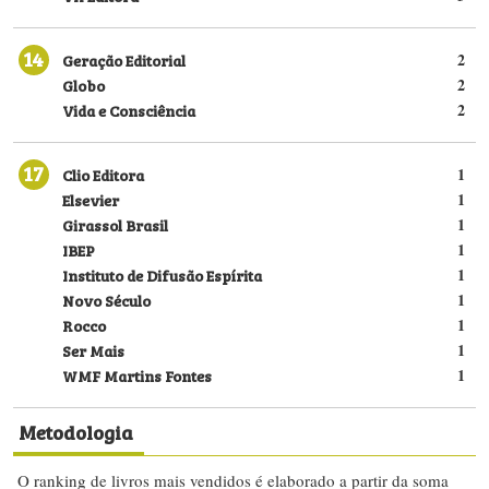
14
Geração Editorial
2
Globo
2
Vida e Consciência
2
17
Clio Editora
1
Elsevier
1
Girassol Brasil
1
IBEP
1
Instituto de Difusão Espírita
1
Novo Século
1
Rocco
1
Ser Mais
1
WMF Martins Fontes
1
Metodologia
O ranking de livros mais vendidos é elaborado a partir da soma