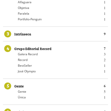
1
Alfaguara
1
Objetiva
1
Paralela
1
Portfolio-Penguin
3
Intrínseca
9
4
Grupo Editorial Record
7
3
Galera Record
2
Record
1
BestSeller
1
José Olympio
5
Gente
6
5
Gente
1
Única