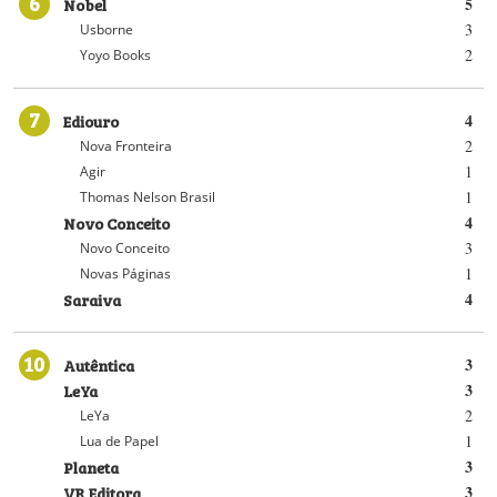
6
Nobel
5
3
Usborne
2
Yoyo Books
7
Ediouro
4
2
Nova Fronteira
1
Agir
1
Thomas Nelson Brasil
Novo Conceito
4
3
Novo Conceito
1
Novas Páginas
Saraiva
4
10
Autêntica
3
LeYa
3
2
LeYa
1
Lua de Papel
Planeta
3
VR Editora
3