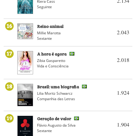
2.134
Kiera Cass
Seguinte
16
Reino animal
2.043
Millie Marotta
Sextante
17
A hora é agora
2.018
Zibia Gasparetto
Vida e Consciência
18
Brasil: uma biografia
1.924
Lilia Moritz Schwarcz
Companhia das Letras
19
Geração de valor
1.904
Flávio Augusto da Silva
Sextante