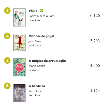
3
Philia
6.126
Padre Marcelo Rossi
Principium
4
Cidades de papel
5.793
John Green
Intrínseca
5
A mágica da arrumação
4.566
Marie Kondo
Sextante
6
A herdeira
4.124
Kiera Cass
Seguinte