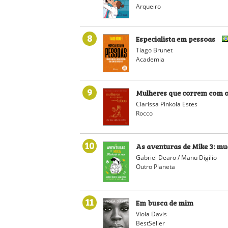
Arqueiro
8
Especialista em pessoas
Tiago Brunet
Academia
9
Mulheres que correm com o
Clarissa Pinkola Estes
Rocco
10
As aventuras de Mike 3: m
Gabriel Dearo / Manu Digilio
Outro Planeta
11
Em busca de mim
Viola Davis
BestSeller