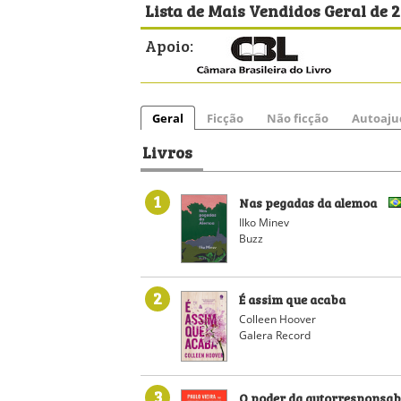
Lista de Mais Vendidos Geral de 
Apoio:
Geral
Ficção
Não ficção
Autoaju
Livros
1
Nas pegadas da alemoa
Ilko Minev
Buzz
2
É assim que acaba
Colleen Hoover
Galera Record
3
O poder da autorresponsab