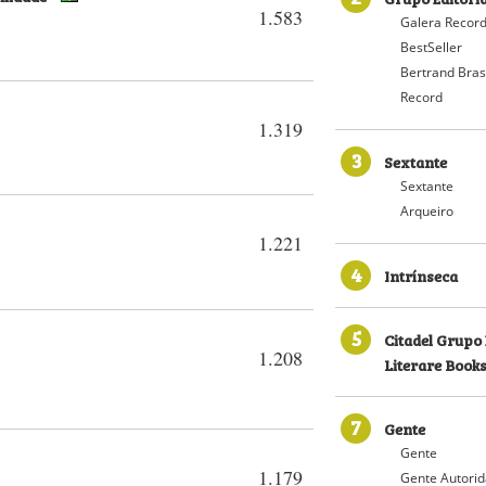
1.583
Galera Recor
BestSeller
Bertrand Bras
Record
1.319
3
Sextante
Sextante
Arqueiro
1.221
4
Intrínseca
5
Citadel Grupo 
1.208
Literare Book
7
Gente
Gente
1.179
Gente Autori