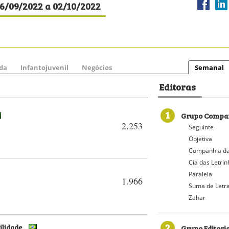
26/09/2022 a 02/10/2022
da
Infantojuvenil
Negócios
Semanal
Editoras
1
Grupo Compan
2.253
Seguinte
Objetiva
Companhia da
Cia das Letri
Paralela
1.966
Suma de Letr
Zahar
2
ilidade
Grupo Editori