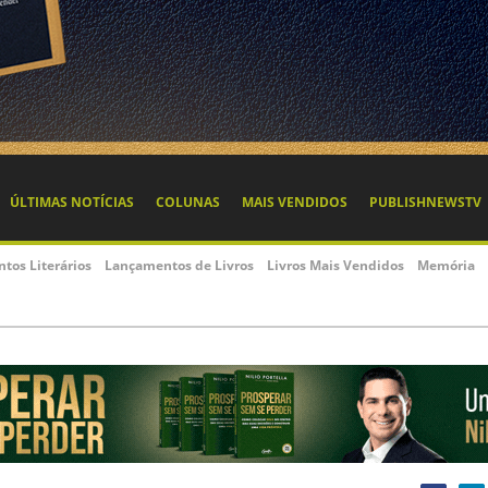
ÚLTIMAS NOTÍCIAS
COLUNAS
MAIS VENDIDOS
PUBLISHNEWSTV
ntos Literários
Lançamentos de Livros
Livros Mais Vendidos
Memória