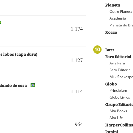
Planeta
Outro Planeta
Academia
Planeta do Bra
1.174
Rocco
10
Buzz
s lobos (capa dura)
Faro Editorial
1.127
Avis Rara
Faro Editorial
Milk Shakesp
Globo
udando de casa
1.114
Principium
Globo Livros
Grupo Editoria
Alta Books
Alta Life
964
HarperCollins
Panini