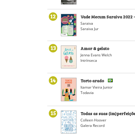
12
Vade Mecum Saraiva 2022 -
Saraiva
Saraiva Jur
13
Amor & gelato
Jenna Evans Welch
Intrínseca
14
Torto arado
Itamar Vieira Junior
Todavia
15
Todas as suas (im)perfeiçõ
Colleen Hoover
Galera Record