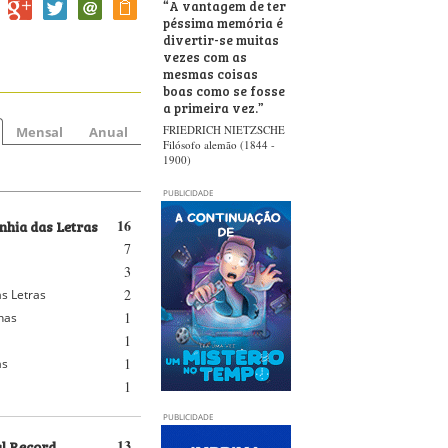
“
A vantagem de ter
péssima memória é
divertir-se muitas
vezes com as
mesmas coisas
boas como se fosse
a primeira vez.
”
FRIEDRICH NIETZSCHE
Mensal
Anual
Filósofo alemão (1844 -
1900)
PUBLICIDADE
hia das Letras
16
7
3
2
s Letras
1
nhas
1
1
as
1
PUBLICIDADE
al Record
13