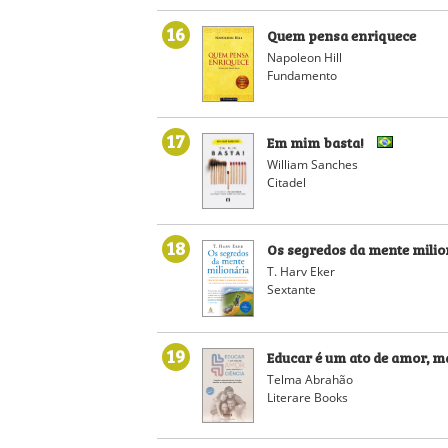
16
Quem pensa enriquece
Napoleon Hill
Fundamento
17
Em mim basta!
William Sanches
Citadel
18
Os segredos da mente milio
T. Harv Eker
Sextante
19
Educar é um ato de amor, m
Telma Abrahão
Literare Books