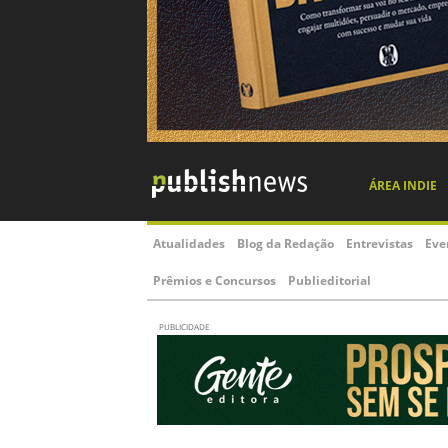
ÁREA INDIE
Atualidades
Blog da Redação
Entrevistas
Eve
Prêmios e Concursos
Publieditorial
PUBLICIDADE