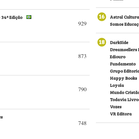
16
Astral Cultura
 34ª Edição
929
Somos Educaç
18
DarkSide
Dreamsellers 
873
Ediouro
Fundamento
Grupo Editori
Happy Books
Loyola
790
Mundo Cristã
Todavia Livro
Vozes
VR Editora
es
748