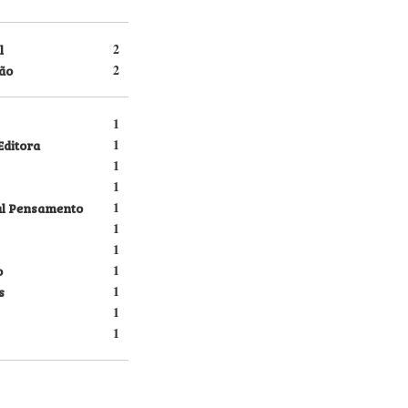
l
2
ão
2
1
Editora
1
1
1
al Pensamento
1
1
1
o
1
s
1
1
1