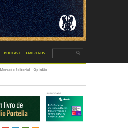
PODCAST
EMPREGOS
Mercado Editorial
Opinião
PUBLICIDADE