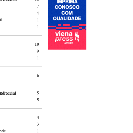
7
d
4
1
il
1
10
9
1
6
Editorial
5
s
5
4
3
1
dade