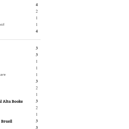
4
2
1
1
sil
4
3
3
1
1
1
eare
3
2
1
l Alta Books
3
2
1
 Brasil
3
3