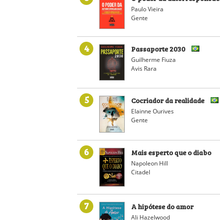
Paulo Vieira
Gente
4
Passaporte 2030
Guilherme Fiuza
Avis Rara
5
Cocriador da realidade
Elainne Ourives
Gente
6
Mais esperto que o diabo
Napoleon Hill
Citadel
7
A hipótese do amor
Ali Hazelwood