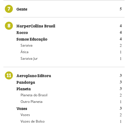
7
Gente
5
8
HarperCollins Brasil
4
Rocco
4
Somos Educação
4
2
Saraiva
1
Ática
1
Saraiva Jur
11
Aeroplano Editora
3
Pandorga
3
Planeta
3
2
Planeta do Brasil
1
Outro Planeta
Vozes
3
2
Vozes
1
Vozes de Bolso