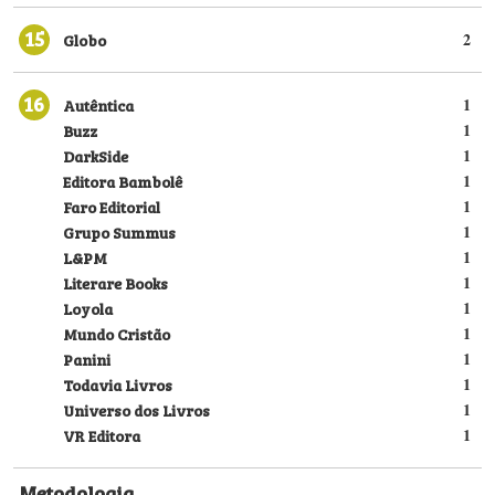
15
Globo
2
16
Autêntica
1
Buzz
1
DarkSide
1
Editora Bambolê
1
Faro Editorial
1
Grupo Summus
1
L&PM
1
Literare Books
1
Loyola
1
Mundo Cristão
1
Panini
1
Todavia Livros
1
Universo dos Livros
1
VR Editora
1
Metodologia