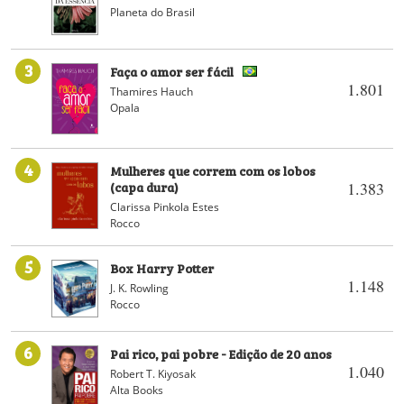
Planeta do Brasil
3
Faça o amor ser fácil
1.801
Thamires Hauch
Opala
4
Mulheres que correm com os lobos
(capa dura)
1.383
Clarissa Pinkola Estes
Rocco
5
Box Harry Potter
1.148
J. K. Rowling
Rocco
6
Pai rico, pai pobre - Edição de 20 anos
1.040
Robert T. Kiyosak
Alta Books