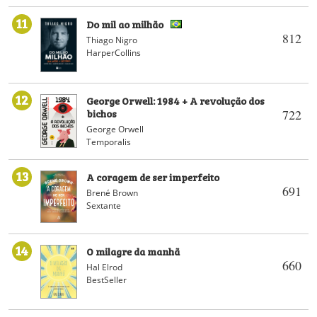
11
Do mil ao milhão
812
Thiago Nigro
HarperCollins
12
George Orwell: 1984 + A revolução dos
bichos
722
George Orwell
Temporalis
13
A coragem de ser imperfeito
691
Brené Brown
Sextante
14
O milagre da manhã
660
Hal Elrod
BestSeller