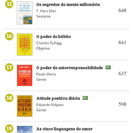
15
Os segredos da mente milionária
648
T. Harv Eker
Sextante
16
O poder do hábito
641
Charles Duhigg
Objetiva
17
O poder da autorresponsabilidade
637
Paulo Vieira
Gente
18
Atitude positiva diária
598
Eduardo Volpato
Gente
19
As cinco linguagens do amor