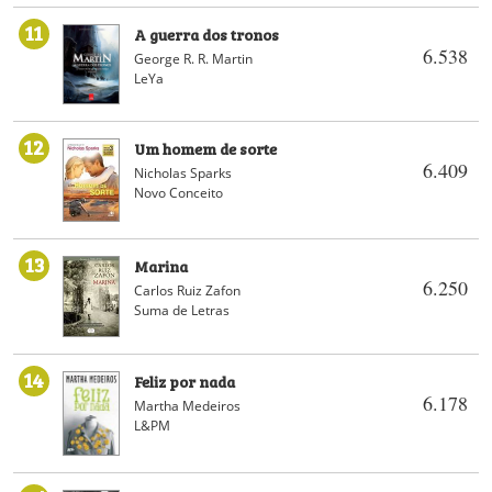
11
A guerra dos tronos
6.538
George R. R. Martin
LeYa
12
Um homem de sorte
6.409
Nicholas Sparks
Novo Conceito
13
Marina
6.250
Carlos Ruiz Zafon
Suma de Letras
14
Feliz por nada
6.178
Martha Medeiros
L&PM