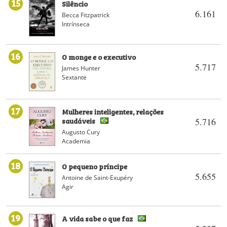
15
Silêncio
6.161
Becca Fitzpatrick
Intrínseca
16
O monge e o executivo
5.717
James Hunter
Sextante
17
Mulheres inteligentes, relações
saudáveis
5.716
Augusto Cury
Academia
18
O pequeno príncipe
5.655
Antoine de Saint-Exupéry
Agir
19
A vida sabe o que faz