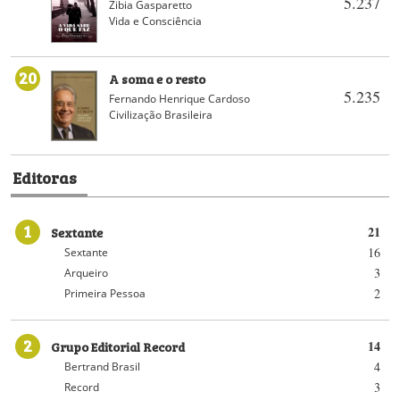
5.237
Zibia Gasparetto
Vida e Consciência
20
A soma e o resto
5.235
Fernando Henrique Cardoso
Civilização Brasileira
Editoras
1
Sextante
21
16
Sextante
3
Arqueiro
2
Primeira Pessoa
2
Grupo Editorial Record
14
4
Bertrand Brasil
3
Record