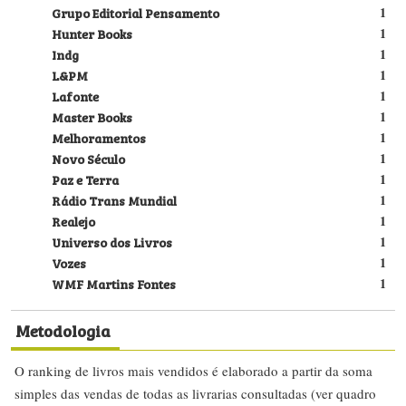
Grupo Editorial Pensamento
1
Hunter Books
1
Indg
1
L&PM
1
Lafonte
1
Master Books
1
Melhoramentos
1
Novo Século
1
Paz e Terra
1
Rádio Trans Mundial
1
Realejo
1
Universo dos Livros
1
Vozes
1
WMF Martins Fontes
1
Metodologia
O ranking de livros mais vendidos é elaborado a partir da soma
simples das vendas de todas as livrarias consultadas (ver quadro