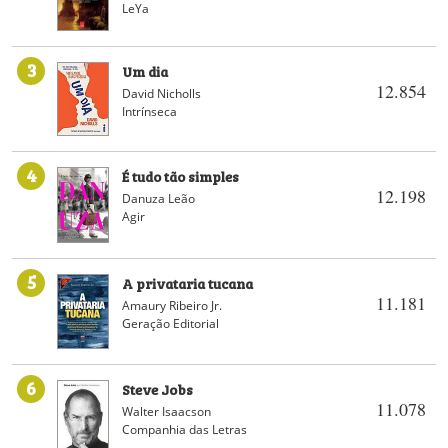
LeYa
3
Um dia
12.854
David Nicholls
Intrínseca
4
É tudo tão simples
12.198
Danuza Leão
Agir
5
A privataria tucana
11.181
Amaury Ribeiro Jr.
Geração Editorial
6
Steve Jobs
11.078
Walter Isaacson
Companhia das Letras