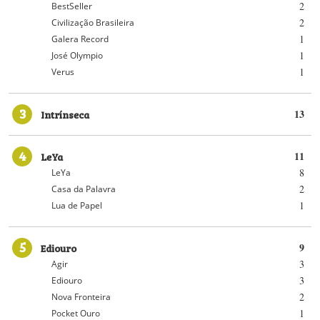
2
BestSeller
2
Civilização Brasileira
1
Galera Record
1
José Olympio
1
Verus
3
Intrínseca
13
4
LeYa
11
8
LeYa
2
Casa da Palavra
1
Lua de Papel
5
Ediouro
9
3
Agir
3
Ediouro
2
Nova Fronteira
1
Pocket Ouro