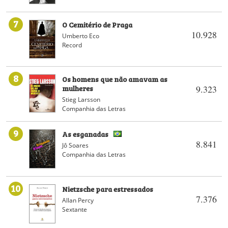
7
O Cemitério de Praga
10.928
Umberto Eco
Record
8
Os homens que não amavam as
mulheres
9.323
Stieg Larsson
Companhia das Letras
9
As esganadas
8.841
Jô Soares
Companhia das Letras
10
Nietzsche para estressados
7.376
Allan Percy
Sextante