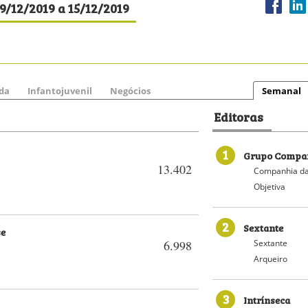
9/12/2019 a 15/12/2019
da
Infantojuvenil
Negócios
Semanal
Editoras
1
Grupo Compan
13.402
Companhia da
Objetiva
2
Sextante
se
Sextante
6.998
Arqueiro
3
Intrínseca