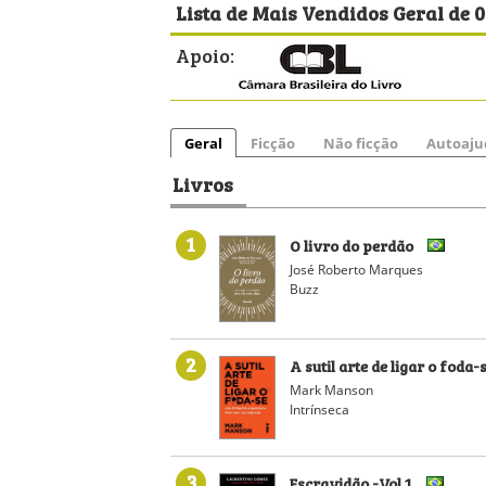
Lista de Mais Vendidos Geral de 0
Apoio:
Geral
Ficção
Não ficção
Autoaju
Livros
1
O livro do perdão
José Roberto Marques
Buzz
2
A sutil arte de ligar o foda-
Mark Manson
Intrínseca
3
Escravidão -Vol 1