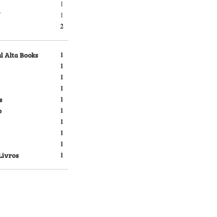
1
1
T
2
l Alta Books
1
1
1
1
s
1
o
1
1
1
1
Livros
1