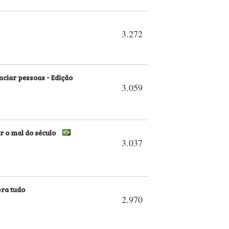
3.272
nciar pessoas - Edição
3.059
r o mal do século
3.037
bra tudo
2.970