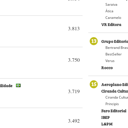
Saraiva
Ática
Caramelo
VR Editora
3.813
13
Grupo Editori
Bertrand Bras
BestSeller
3.750
Verus
Rocco
15
Aeroplano Edi
ilidade
3.719
Ciranda Cultu
Ciranda Cultu
Principis
Faro Editorial
IBEP
3.492
L&PM