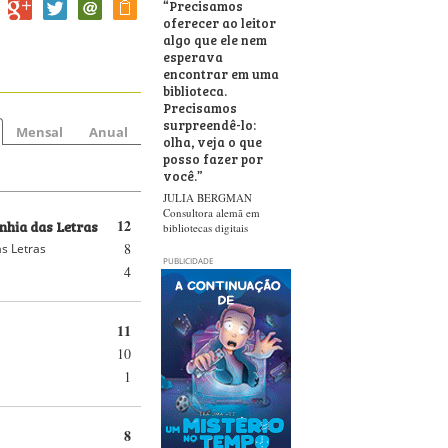
“
Precisamos
oferecer ao leitor
algo que ele nem
esperava
encontrar em uma
biblioteca.
Precisamos
surpreendê-lo:
Mensal
Anual
olha, veja o que
posso fazer por
você.
”
JULIA BERGMAN
Consultora alemã em
hia das Letras
12
bibliotecas digitais
8
s Letras
PUBLICIDADE
4
11
10
1
8