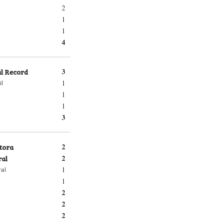
2
1
1
4
al Record
3
1
il
1
1
3
tora
2
ral
2
1
ral
1
2
2
2