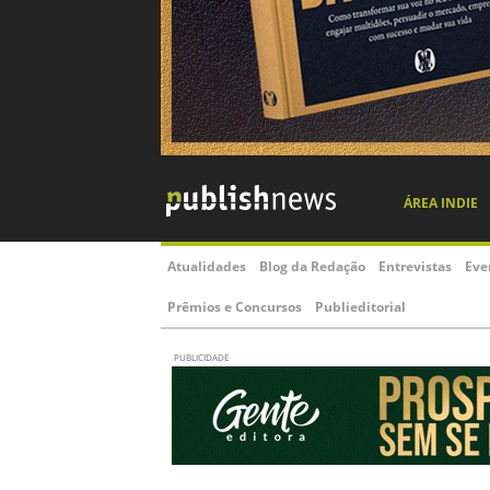
ÁREA INDIE
Atualidades
Blog da Redação
Entrevistas
Eve
Prêmios e Concursos
Publieditorial
PUBLICIDADE