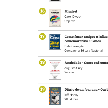
16
Mindset
Carol Dweck
Objetiva
17
Como fazer amigos e Influe
comemorativa 80 anos
Dale Carnegie
Companhia Editora Nacional
18
Ansiedade - Como enfrenta
Augusto Cury
Saraiva
19
Diário de um banana - Que
Jeff Kinney
VR Editora