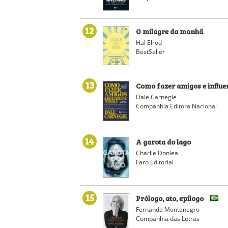
12
O milagre da manhã
Hal Elrod
BestSeller
13
Como fazer amigos e influe
Dale Carnegie
Companhia Editora Nacional
14
A garota do lago
Charlie Donlea
Faro Editorial
15
Prólogo, ato, epílogo
Fernanda Montenegro
Companhia das Letras