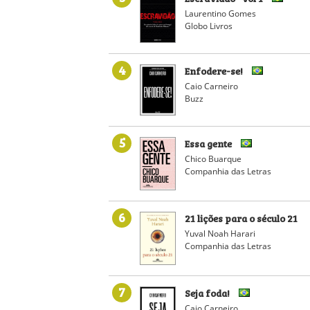
Laurentino Gomes
Globo Livros
4
Enfodere-se!
Caio Carneiro
Buzz
5
Essa gente
Chico Buarque
Companhia das Letras
6
21 lições para o século 21
Yuval Noah Harari
Companhia das Letras
7
Seja foda!
Caio Carneiro