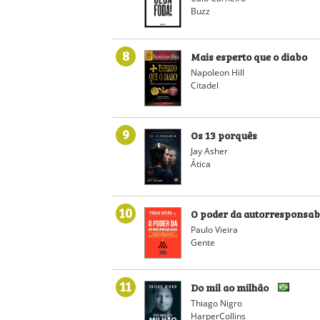
Buzz
8
Mais esperto que o diabo
Napoleon Hill
Citadel
9
Os 13 porquês
Jay Asher
Ática
10
O poder da autorresponsab
Paulo Vieira
Gente
11
Do mil ao milhão
Thiago Nigro
HarperCollins