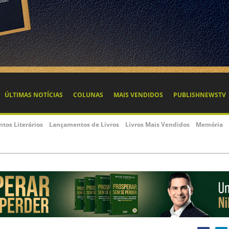
ÚLTIMAS NOTÍCIAS
COLUNAS
MAIS VENDIDOS
PUBLISHNEWSTV
ntos Literários
Lançamentos de Livros
Livros Mais Vendidos
Memória