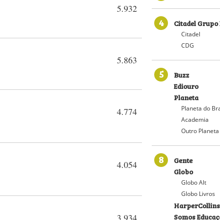
5.932
4
Citadel Grupo 
Citadel
CDG
5.863
5
Buzz
Ediouro
Planeta
Planeta do Bra
4.774
Academia
Outro Planeta
8
Gente
4.054
Globo
Globo Alt
Globo Livros
HarperCollins
Somos Educaç
3.934