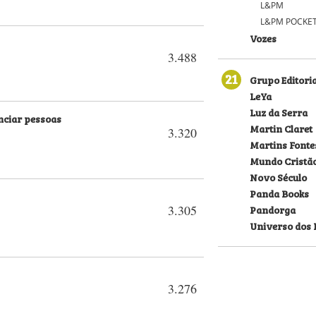
L&PM
L&PM POCKE
Vozes
3.488
21
Grupo Editoria
LeYa
Luz da Serra
nciar pessoas
Martin Claret
3.320
Martins Fonte
Mundo Cristã
Novo Século
Panda Books
3.305
Pandorga
Universo dos 
3.276