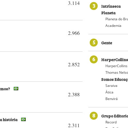
3.114
3
Intrínseca
Planeta
Planeta do Bra
Academia
2.966
5
Gente
6
HarperCollins
2.852
HarperCollins
Thomas Nelso
Somos Educaç
Saraiva
zemos?
Ática
2.388
Benvirá
8
Grupo Editori
a história
Record
2.311