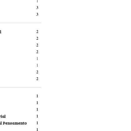
1
3
3
l
2
2
2
2
1
1
2
2
1
1
1
ial
1
al Pensamento
1
1