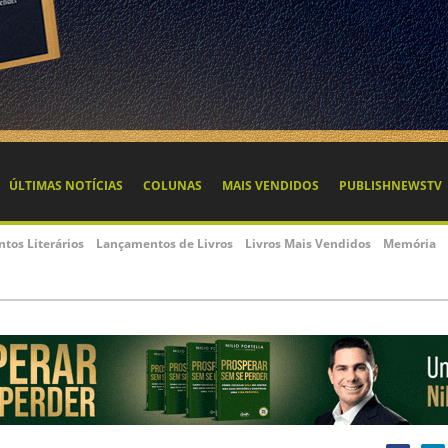
ÚLTIMAS NOTÍCIAS
COLUNAS
MAIS VENDIDOS
PUBLISHNEWSTV
ntos Literários
Lançamentos de Livros
Livros Mais Vendidos
Memória