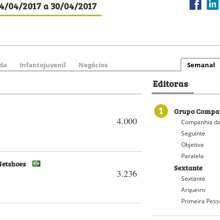
24/04/2017 a 30/04/2017
da
Infantojuvenil
Negócios
Semanal
Editoras
1
Grupo Compan
4.000
Companhia da
Seguinte
Objetiva
Paralela
 Netshoes
Sextante
3.236
Sextante
Arqueiro
Primeira Pess