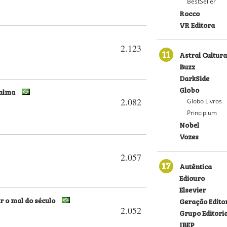
BestSeller
Rocco
VR Editora
2.123
11
Astral Cultura
Buzz
DarkSide
Globo
 alma
2.082
Globo Livros
Principium
Nobel
Vozes
2.057
17
Autêntica
Ediouro
Elsevier
r o mal do século
Geração Editor
2.052
Grupo Editori
IBEP