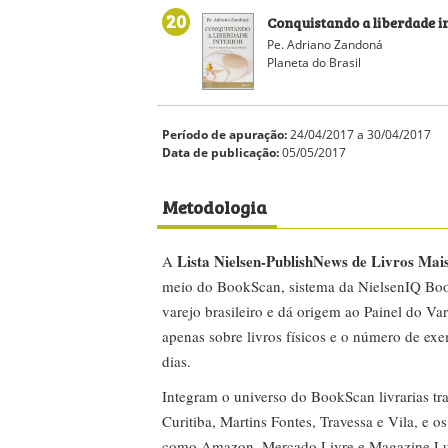
20
Conquistando a liberdade i
Pe. Adriano Zandoná
Planeta do Brasil
Período de apuração:
24/04/2017 a 30/04/2017
Data de publicação:
05/05/2017
Metodologia
Lista Nielsen-PublishNews de Livros Mai
A
meio do BookScan, sistema da NielsenIQ Boo
varejo brasileiro e dá origem ao Painel do Var
apenas sobre livros físicos e o número de ex
dias.
Integram o universo do BookScan livrarias tra
Curitiba, Martins Fontes, Travessa e Vila, e o
como Amazon, Mercado Livre e Magazine Lui