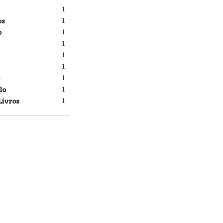
1
os
1
o
1
1
1
1
1
lo
1
Livros
1