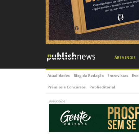
ÁREA INDIE
Atualidades
Blog da Redação
Entrevistas
Eve
Prêmios e Concursos
Publieditorial
PUBLICIDADE