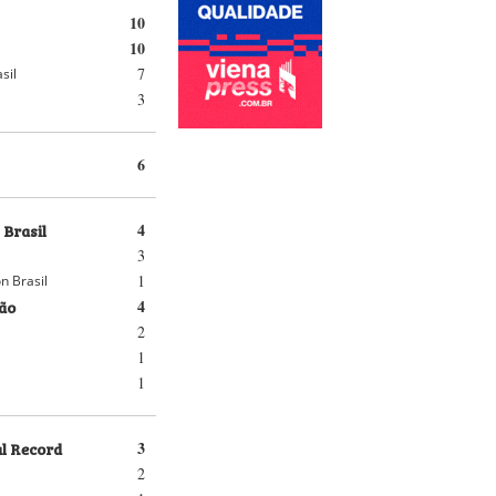
10
10
7
sil
3
6
 Brasil
4
3
1
n Brasil
ão
4
2
1
1
al Record
3
2