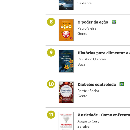
Sextante
8
O poder da ação
Paulo Vieira
Gente
9
Histórias para alimentar a
Rev. Aldo Quintão
Buzz
10
Diabetes controlada
Patrick Rocha
Gente
11
Ansiedade - Como enfrenta
Augusto Cury
Saraiva