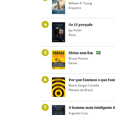
William P. Young
Arqueiro
4
Os 13 porquês
Jay Asher
Ática
5
Férias sem fim
Bruno Picinini
Gente
6
Por que fazemos o que fa
Mario Sergio Cortella
Planeta do Brasil
7
O homem mais inteligente d
Augusto Cury