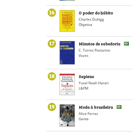
16
O poder do hábito
Charles Duhigg
Objetiva
17
Minutos de sabedoria
C. Torres Pastorino
Vozes
18
Sapiens
Yuval Noah Harari
L&PM
19
Moda à brasileira
Alice Ferraz
Gente