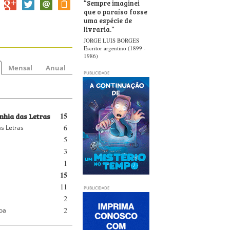
“
Sempre imaginei
que o paraíso fosse
uma espécie de
livraria.
”
JORGE LUIS BORGES
Escritor argentino (1899 -
1986)
Mensal
Anual
PUBLICIDADE
hia das Letras
15
6
s Letras
5
3
1
15
11
PUBLICIDADE
2
2
oa