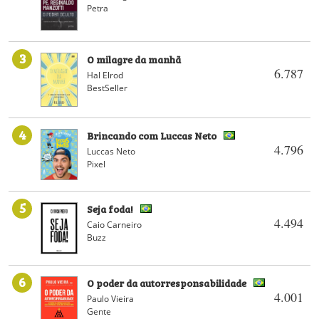
Petra
3
O milagre da manhã
6.787
Hal Elrod
BestSeller
4
Brincando com Luccas Neto
4.796
Luccas Neto
Pixel
5
Seja foda!
4.494
Caio Carneiro
Buzz
6
O poder da autorresponsabilidade
4.001
Paulo Vieira
Gente