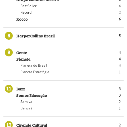
4
BestSeller
2
Record
Rocco
6
8
HarperCollins Brasil
5
9
Gente
4
Planeta
4
3
Planeta do Brasil
1
Planeta Estratégia
11
Buzz
3
Somos Educação
3
2
Saraiva
1
Benvirá
13
Ciranda Cultural
2