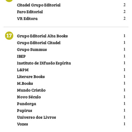
Citadel Grupo Editorial
2
Faro Editorial
2
VR Editora
2
17
Grupo Editorial Alta Books
1
Grupo Editorial Citadel
1
Grupo Summus
1
IBEP
1
Instituto de Difusão Espírita
1
L&PM
1
Literare Books
1
M.Books
1
Mundo Cristão
1
Novo Século
1
Pandorga
1
Papirus
1
Universo dos Livros
1
Vozes
1