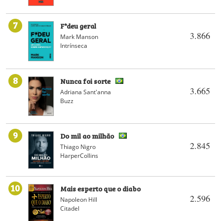
7
F*deu geral
3.866
Mark Manson
Intrínseca
8
Nunca foi sorte
3.665
Adriana Sant'anna
Buzz
9
Do mil ao milhão
2.845
Thiago Nigro
HarperCollins
10
Mais esperto que o diabo
2.596
Napoleon Hill
Citadel