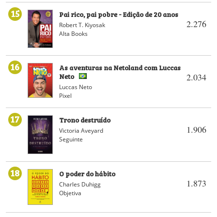
15
Pai rico, pai pobre - Edição de 20 anos
2.276
Robert T. Kiyosak
Alta Books
16
As aventuras na Netoland com Luccas
Neto
2.034
Luccas Neto
Pixel
17
Trono destruído
1.906
Victoria Aveyard
Seguinte
18
O poder do hábito
1.873
Charles Duhigg
Objetiva