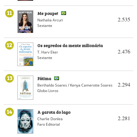
11
Me poupe!
2.535
Nathalia Arcuri
Sextante
12
Os segredos da mente milionária
2.476
T. Harv Eker
Sextante
13
Fátima
2.294
Berthaldo Soares / Kenya Camerotte Soares
Globo Livros
14
A garota do lago
2.281
Charlie Donlea
Faro Editorial