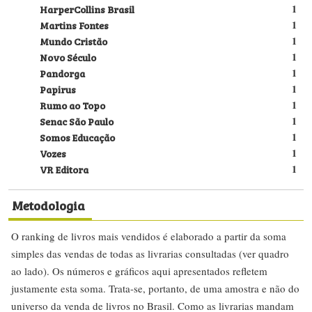
HarperCollins Brasil
1
Martins Fontes
1
Mundo Cristão
1
Novo Século
1
Pandorga
1
Papirus
1
Rumo ao Topo
1
Senac São Paulo
1
Somos Educação
1
Vozes
1
VR Editora
1
Metodologia
O ranking de livros mais vendidos é elaborado a partir da soma
simples das vendas de todas as livrarias consultadas (ver quadro
ao lado). Os números e gráficos aqui apresentados refletem
justamente esta soma. Trata-se, portanto, de uma amostra e não do
universo da venda de livros no Brasil. Como as livrarias mandam