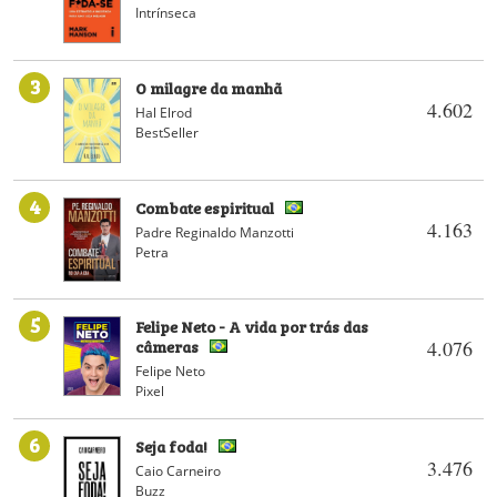
Intrínseca
3
O milagre da manhã
4.602
Hal Elrod
BestSeller
4
Combate espiritual
4.163
Padre Reginaldo Manzotti
Petra
5
Felipe Neto - A vida por trás das
câmeras
4.076
Felipe Neto
Pixel
6
Seja foda!
3.476
Caio Carneiro
Buzz