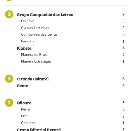
3
Grupo Companhia das Letras
8
3
Objetiva
2
Cia das Letrinhas
2
Companhia das Letras
1
Paralela
Planeta
8
7
Planeta do Brasil
1
Planeta Estratégia
5
Ciranda Cultural
6
Gente
6
7
Ediouro
5
2
Petra
2
Pixel
1
Coquetel
Grupo Editorial Record
5