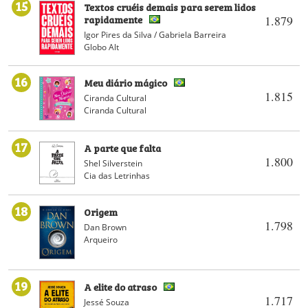
15
Textos cruéis demais para serem lidos
rapidamente
1.879
Igor Pires da Silva / Gabriela Barreira
Globo Alt
16
Meu diário mágico
1.815
Ciranda Cultural
Ciranda Cultural
17
A parte que falta
1.800
Shel Silverstein
Cia das Letrinhas
18
Origem
1.798
Dan Brown
Arqueiro
19
A elite do atraso
1.717
Jessé Souza