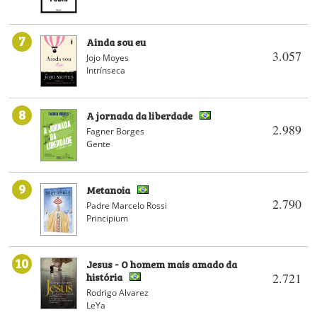
7
Ainda sou eu
3.057
Jojo Moyes
Intrínseca
8
A jornada da liberdade
2.989
Fagner Borges
Gente
9
Metanoia
2.790
Padre Marcelo Rossi
Principium
10
Jesus - O homem mais amado da
história
2.721
Rodrigo Alvarez
LeYa