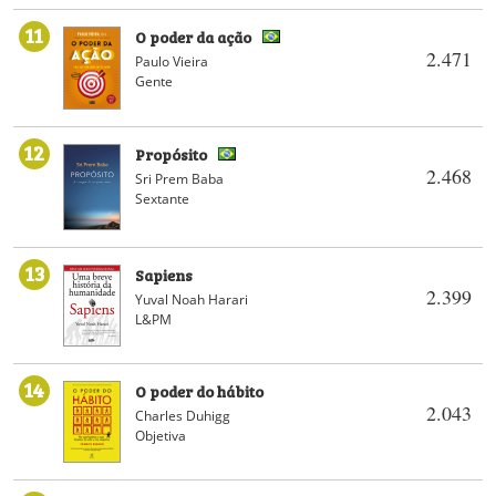
11
O poder da ação
2.471
Paulo Vieira
Gente
12
Propósito
2.468
Sri Prem Baba
Sextante
13
Sapiens
2.399
Yuval Noah Harari
L&PM
14
O poder do hábito
2.043
Charles Duhigg
Objetiva