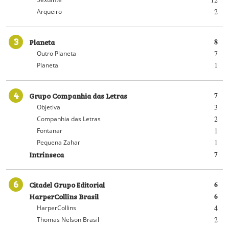
2
Arqueiro
3
Planeta
8
7
Outro Planeta
1
Planeta
4
Grupo Companhia das Letras
7
3
Objetiva
2
Companhia das Letras
1
Fontanar
1
Pequena Zahar
Intrínseca
7
6
Citadel Grupo Editorial
6
HarperCollins Brasil
6
4
HarperCollins
2
Thomas Nelson Brasil