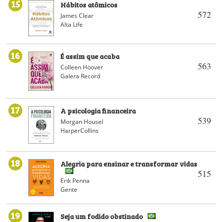
15
Hábitos atômicos
572
James Clear
Alta Life
16
É assim que acaba
563
Colleen Hoover
Galera Record
17
A psicologia financeira
539
Morgan Housel
HarperCollins
18
Alegria para ensinar e transformar vidas
515
Erik Penna
Gente
19
Seja um fodido obstinado