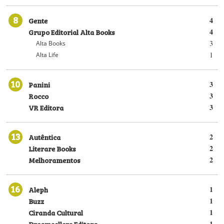
8
Gente
4
Grupo Editorial Alta Books
4
3
Alta Books
1
Alta Life
10
Panini
3
Rocco
3
VR Editora
3
13
Autêntica
2
Literare Books
2
Melhoramentos
2
16
Aleph
1
Buzz
1
Ciranda Cultural
1
Dreamsellers Editora
1