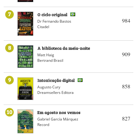
7
O ciclo original
984
Dr Fernando Bastos
Citadel
8
A biblioteca da meia-noite
909
Matt Haig
Bertrand Brasil
9
Intoxicação digital
858
Augusto Cury
Dreamsellers Editora
10
Em agosto nos vemos
827
Gabriel García Márquez
Record