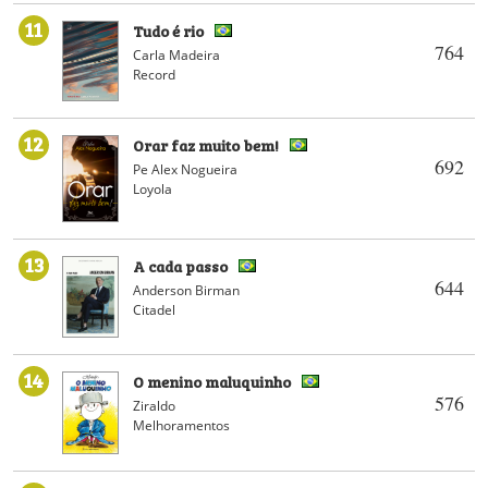
11
Tudo é rio
764
Carla Madeira
Record
12
Orar faz muito bem!
692
Pe Alex Nogueira
Loyola
13
A cada passo
644
Anderson Birman
Citadel
14
O menino maluquinho
576
Ziraldo
Melhoramentos