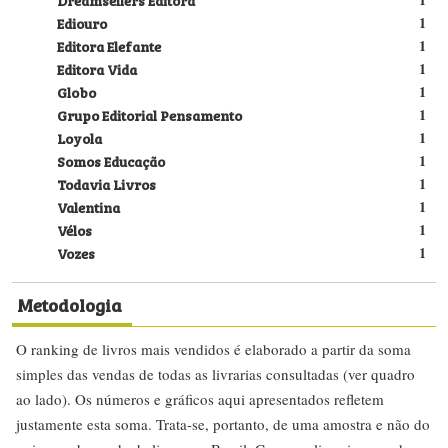
Ediouro
1
Editora Elefante
1
Editora Vida
1
Globo
1
Grupo Editorial Pensamento
1
Loyola
1
Somos Educação
1
Todavia Livros
1
Valentina
1
Vélos
1
Vozes
1
Metodologia
O ranking de livros mais vendidos é elaborado a partir da soma
simples das vendas de todas as livrarias consultadas (ver quadro
ao lado). Os números e gráficos aqui apresentados refletem
justamente esta soma. Trata-se, portanto, de uma amostra e não do