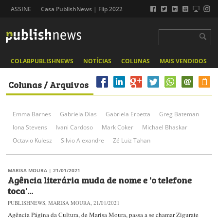
ASSINE
Casa PublishNews | Flip 2022
COLABPUBLISHNEWS
NOTÍCIAS
COLUNAS
MAIS VENDIDOS
Colunas / Arquivos
Emma Barnes
Gabriela Dias
Gabriela Erbetta
Greg Bateman
Iona Stevens
Ivani Cardoso
Mark Coker
Michael Bhaskar
Octavio Kulesz
Silvio Alexandre
Zé Luiz Tahan
MARISA MOURA
| 21/01/2021
Agência literária muda de nome e 'o telefone
toca'...
PUBLISHNEWS, MARISA MOURA, 21/01/2021
Agência Página da Cultura, de Marisa Moura, passa a se chamar Zigurate