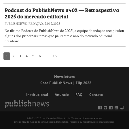
Podcast do PublishNews #402 — Retrospectiva
2025 do mercado editorial
PUBLISHNEWS, REDAÇÃO, 22/12/2025
​No último Podcast do PublishNews de 2025, a equipe da redação recapitulou
alguns dos principais temas que pautaram o ano do mercado editorial
brasileiro
1
2
3
4
5
6
...
15
Newsletters
Casa PublishNews | Flip 2022
Institucional
Anuncie
FAQ
Contato
©2001-2026 por Carrenho Editorial Ltda. Todos os direitos reservados.
Este conteúdo não pode ser publicado, transmitido, reescrito ou redistribuído sem autorização.