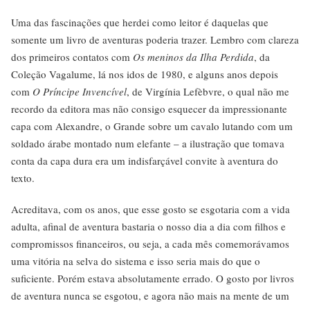
Uma das fascinações que herdei como leitor é daquelas que
somente um livro de aventuras poderia trazer. Lembro com clareza
dos primeiros contatos com
Os meninos da Ilha Perdida
, da
Coleção Vagalume, lá nos idos de 1980, e alguns anos depois
com
O Príncipe Invencível
, de Virgínia Lefèbvre, o qual não me
recordo da editora mas não consigo esquecer da impressionante
capa com Alexandre, o Grande sobre um cavalo lutando com um
soldado árabe montado num elefante – a ilustração que tomava
conta da capa dura era um indisfarçável convite à aventura do
texto.
Acreditava, com os anos, que esse gosto se esgotaria com a vida
adulta, afinal de aventura bastaria o nosso dia a dia com filhos e
compromissos financeiros, ou seja, a cada mês comemorávamos
uma vitória na selva do sistema e isso seria mais do que o
suficiente. Porém estava absolutamente errado. O gosto por livros
de aventura nunca se esgotou, e agora não mais na mente de um