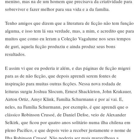
menino, mas na de um homem que precisava da criatividade para
sobreviver e fazer melhor para sua vida e a da família.
Tenho amigos que dizem que a literatura de ficção não tem função
alguma, e isso tem lá sua verdade, mas, a mim, e acredito que para
muitos que como eu leram a Coleção Vagalume nos seus tempos
de guri, aquela ficção produziu e ainda produz seus bons
resultados.
E assim vi que eu poderia ir além, e das páginas de ficção migrei
para as de não ficção, que depois aprendi serem fontes de
inspiração para muitas outras ficções. Nessa nova rodada de
leituras surgiu Joshua Slocum, Ernest Shackleton, John Krakauer,
Airton Ortiz, Amyr Klink, Família Schurmann e por aí vai. E,
neles, na Família Schurmann, por exemplo, é que aprendi que o
clássico Robinson Crusoé, de Daniel Defoe, veio de Alexander
Selkirk, que ficou por quatro anos solitário numa ilha chilena em
pleno Pacífico, e que depois veio a receber justamente o nome de
Ilha Robinson Crusoé. Não poderia ser mais maravilhosa a