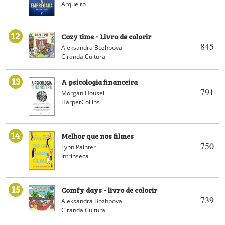
Arqueiro
12
Cozy time - Livro de colorir
845
Aleksandra Bozhbova
Ciranda Cultural
13
A psicologia financeira
791
Morgan Housel
HarperCollins
14
Melhor que nos filmes
750
Lynn Painter
Intrínseca
15
Comfy days - livro de colorir
739
Aleksandra Bozhbova
Ciranda Cultural