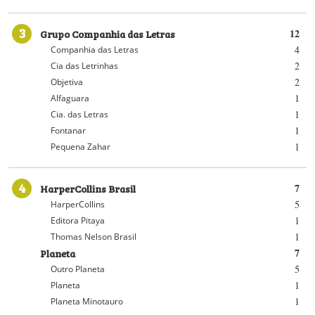
3
Grupo Companhia das Letras
12
4
Companhia das Letras
2
Cia das Letrinhas
2
Objetiva
1
Alfaguara
1
Cia. das Letras
1
Fontanar
1
Pequena Zahar
4
HarperCollins Brasil
7
5
HarperCollins
1
Editora Pitaya
1
Thomas Nelson Brasil
Planeta
7
5
Outro Planeta
1
Planeta
1
Planeta Minotauro