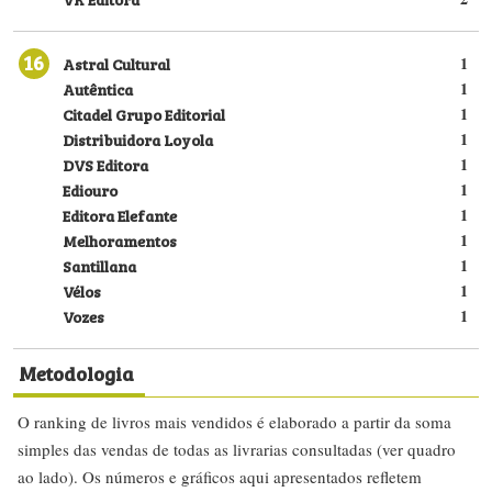
16
Astral Cultural
1
Autêntica
1
Citadel Grupo Editorial
1
Distribuidora Loyola
1
DVS Editora
1
Ediouro
1
Editora Elefante
1
Melhoramentos
1
Santillana
1
Vélos
1
Vozes
1
Metodologia
O ranking de livros mais vendidos é elaborado a partir da soma
simples das vendas de todas as livrarias consultadas (ver quadro
ao lado). Os números e gráficos aqui apresentados refletem