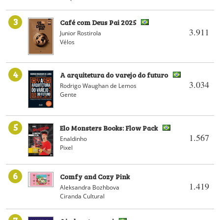
3
Café com Deus Pai 2025
3.911
Junior Rostirola
Vélos
4
A arquitetura do varejo do futuro
3.034
Rodrigo Waughan de Lemos
Gente
5
Elo Monsters Books: Flow Pack
1.567
Enaldinho
Pixel
6
Comfy and Cozy Pink
1.419
Aleksandra Bozhbova
Ciranda Cultural
7