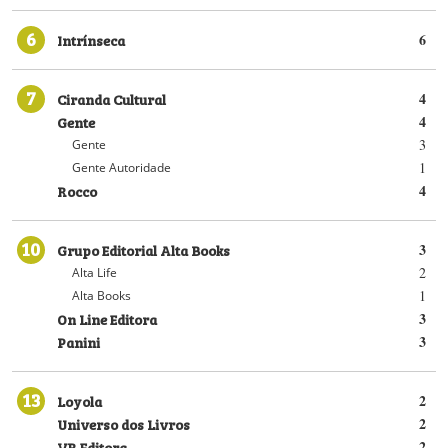
6
Intrínseca
6
7
Ciranda Cultural
4
Gente
4
3
Gente
1
Gente Autoridade
Rocco
4
10
Grupo Editorial Alta Books
3
2
Alta Life
1
Alta Books
On Line Editora
3
Panini
3
13
Loyola
2
Universo dos Livros
2
VR Editora
2