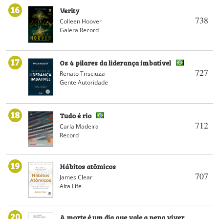
16
Verity
738
Colleen Hoover
Galera Record
17
Os 4 pilares da liderança imbatível
727
Renato Trisciuzzi
Gente Autoridade
18
Tudo é rio
712
Carla Madeira
Record
19
Hábitos atômicos
707
James Clear
Alta Life
20
A morte é um dia que vale a pena viver