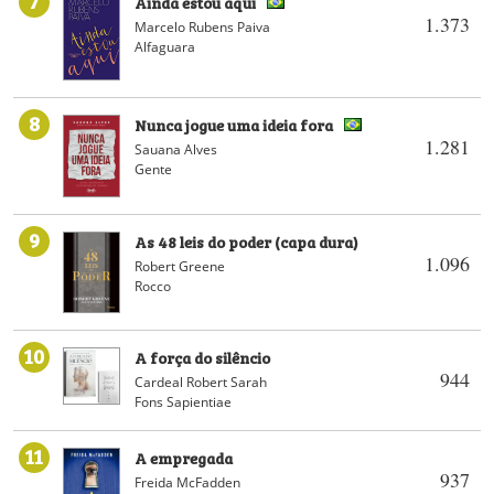
Ainda estou aqui
1.373
Marcelo Rubens Paiva
Alfaguara
8
Nunca jogue uma ideia fora
1.281
Sauana Alves
Gente
9
As 48 leis do poder (capa dura)
1.096
Robert Greene
Rocco
10
A força do silêncio
944
Cardeal Robert Sarah
Fons Sapientiae
11
A empregada
937
Freida McFadden