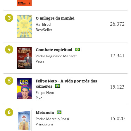
3
O milagre da manhã
26.372
Hal Elrod
BestSeller
4
Combate espiritual
17.341
Padre Reginaldo Manzotti
Petra
5
Felipe Neto - A vida por trás das
câmeras
15.123
Felipe Neto
Pixel
6
Metanoia
15.020
Padre Marcelo Rossi
Principium