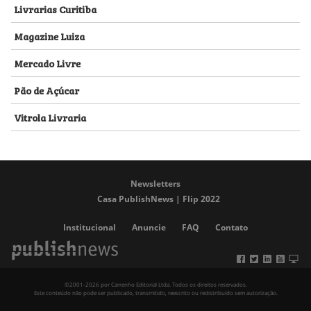
Livrarias Curitiba
Magazine Luiza
Mercado Livre
Pão de Açúcar
Vitrola Livraria
Newsletters
Casa PublishNews | Flip 2022
Institucional
Anuncie
FAQ
Contato
©2001-2026 por Carrenho Editorial Ltda. Todos os direitos reservados.
Este conteúdo não pode ser publicado, transmitido, reescrito ou redistribuído sem autorização.