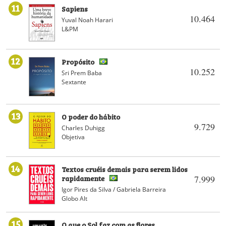
11
Sapiens
10.464
Yuval Noah Harari
L&PM
12
Propósito
10.252
Sri Prem Baba
Sextante
13
O poder do hábito
9.729
Charles Duhigg
Objetiva
14
Textos cruéis demais para serem lidos
rapidamente
7.999
Igor Pires da Silva / Gabriela Barreira
Globo Alt
15
O que o Sol faz com as flores