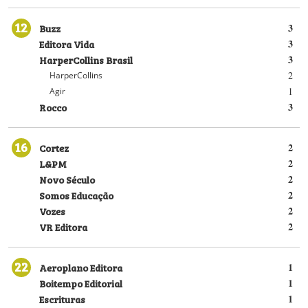
12
Buzz
3
Editora Vida
3
HarperCollins Brasil
3
2
HarperCollins
1
Agir
Rocco
3
16
Cortez
2
L&PM
2
Novo Século
2
Somos Educação
2
Vozes
2
VR Editora
2
22
Aeroplano Editora
1
Boitempo Editorial
1
Escrituras
1