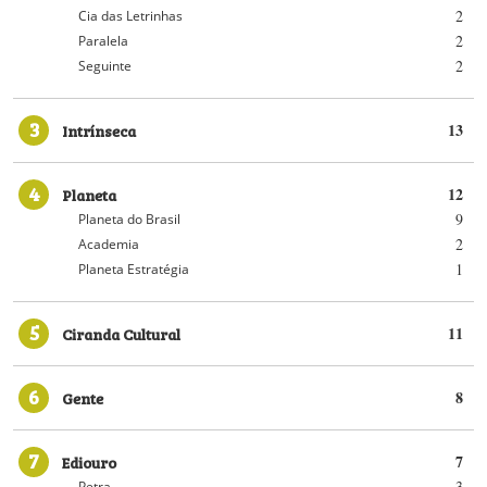
2
Cia das Letrinhas
2
Paralela
2
Seguinte
3
Intrínseca
13
4
Planeta
12
9
Planeta do Brasil
2
Academia
1
Planeta Estratégia
5
Ciranda Cultural
11
6
Gente
8
7
Ediouro
7
3
Petra