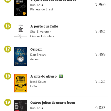
7.966
Rupi Kaur
Planeta do Brasil
16
A parte que falta
7.495
Shel Silverstein
Cia das Letrinhas
17
Origem
7.489
Dan Brown
Arqueiro
18
A elite do atraso
7.155
Jessé Souza
LeYa
19
Outros jeitos de usar a boca
6.853
Rupi Kaur