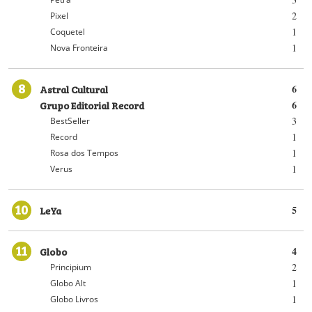
2
Pixel
1
Coquetel
1
Nova Fronteira
8
Astral Cultural
6
Grupo Editorial Record
6
3
BestSeller
1
Record
1
Rosa dos Tempos
1
Verus
10
LeYa
5
11
Globo
4
2
Principium
1
Globo Alt
1
Globo Livros