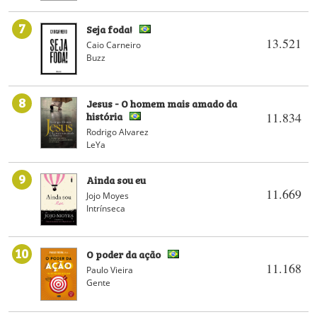
7
Seja foda!
13.521
Caio Carneiro
Buzz
8
Jesus - O homem mais amado da
história
11.834
Rodrigo Alvarez
LeYa
9
Ainda sou eu
11.669
Jojo Moyes
Intrínseca
10
O poder da ação
11.168
Paulo Vieira
Gente