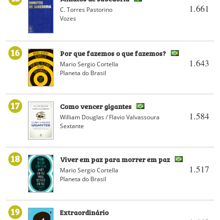
1.661
C. Torres Pastorino
Vozes
16
Por que fazemos o que fazemos?
1.643
Mario Sergio Cortella
Planeta do Brasil
17
Como vencer gigantes
1.584
William Douglas / Flavio Valvassoura
Sextante
18
Viver em paz para morrer em paz
1.517
Mario Sergio Cortella
Planeta do Brasil
19
Extraordinário