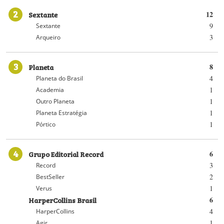
2
Sextante
12
9
Sextante
3
Arqueiro
3
Planeta
8
4
Planeta do Brasil
1
Academia
1
Outro Planeta
1
Planeta Estratégia
1
Pórtico
4
Grupo Editorial Record
6
3
Record
2
BestSeller
1
Verus
HarperCollins Brasil
6
4
HarperCollins
1
Agir