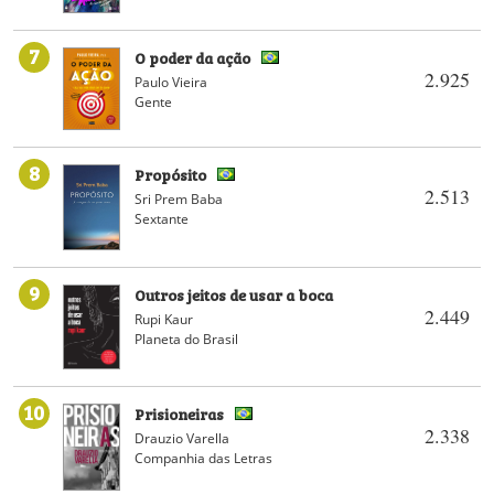
7
O poder da ação
2.925
Paulo Vieira
Gente
8
Propósito
2.513
Sri Prem Baba
Sextante
9
Outros jeitos de usar a boca
2.449
Rupi Kaur
Planeta do Brasil
10
Prisioneiras
2.338
Drauzio Varella
Companhia das Letras