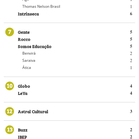
1
Thomas Nelson Brasil
Intrínseca
6
7
Gente
5
Rocco
5
Somos Educação
5
2
Benvirá
2
Saraiva
1
Ática
10
Globo
4
LeYa
4
12
Astral Cultural
3
13
Buzz
2
IBEP
2