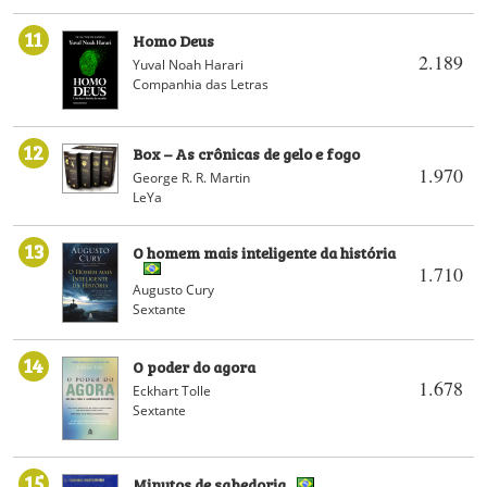
11
Homo Deus
2.189
Yuval Noah Harari
Companhia das Letras
12
Box – As crônicas de gelo e fogo
1.970
George R. R. Martin
LeYa
13
O homem mais inteligente da história
1.710
Augusto Cury
Sextante
14
O poder do agora
1.678
Eckhart Tolle
Sextante
15
Minutos de sabedoria