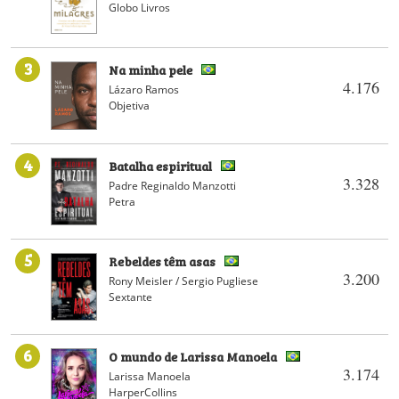
Globo Livros
3
Na minha pele
4.176
Lázaro Ramos
Objetiva
4
Batalha espiritual
3.328
Padre Reginaldo Manzotti
Petra
5
Rebeldes têm asas
3.200
Rony Meisler / Sergio Pugliese
Sextante
6
O mundo de Larissa Manoela
3.174
Larissa Manoela
HarperCollins