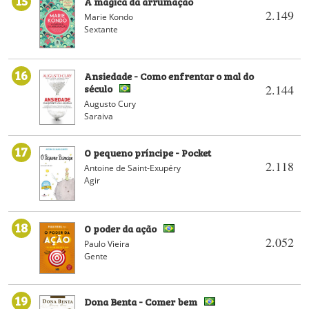
A mágica da arrumação
2.149
Marie Kondo
Sextante
16
Ansiedade - Como enfrentar o mal do
século
2.144
Augusto Cury
Saraiva
17
O pequeno príncipe - Pocket
2.118
Antoine de Saint-Exupéry
Agir
18
O poder da ação
2.052
Paulo Vieira
Gente
19
Dona Benta - Comer bem