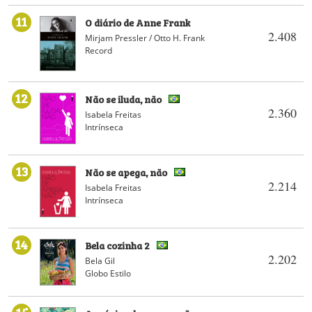
11
O diário de Anne Frank
2.408
Mirjam Pressler / Otto H. Frank
Record
12
Não se iluda, não
2.360
Isabela Freitas
Intrínseca
13
Não se apega, não
2.214
Isabela Freitas
Intrínseca
14
Bela cozinha 2
2.202
Bela Gil
Globo Estilo
15