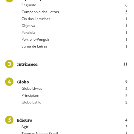
6
Seguinte
5
Companhia das Letras
1
Cia das Letrinhas
1
Objetiva
1
Paralela
1
Portfolio-Penguin
1
Suma de Letras
3
Intrínseca
11
4
Globo
9
4
Globo Livros
3
Principium
2
Globo Estilo
5
Ediouro
4
3
Agir
1
Thomas Nelson Brasil