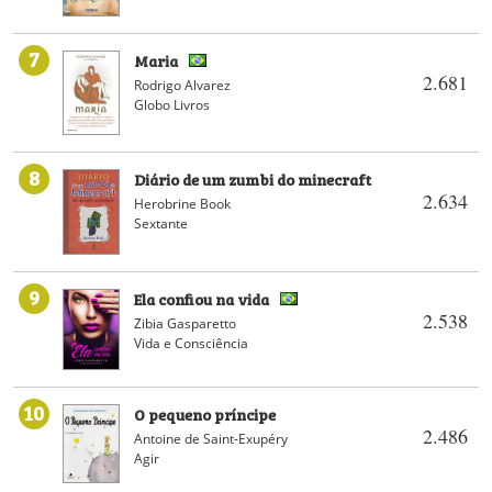
7
Maria
2.681
Rodrigo Alvarez
Globo Livros
8
Diário de um zumbi do minecraft
2.634
Herobrine Book
Sextante
9
Ela confiou na vida
2.538
Zibia Gasparetto
Vida e Consciência
10
O pequeno príncipe
2.486
Antoine de Saint-Exupéry
Agir