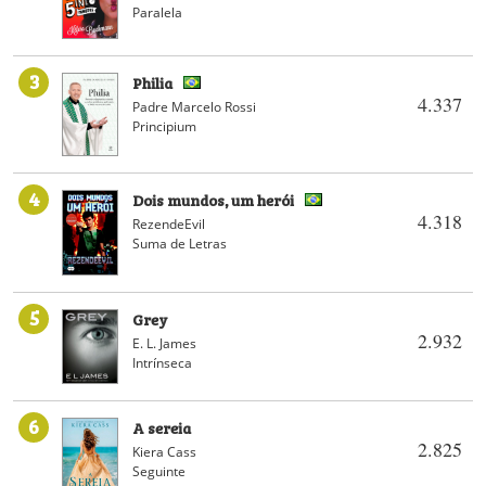
Paralela
3
Philia
4.337
Padre Marcelo Rossi
Principium
4
Dois mundos, um herói
4.318
RezendeEvil
Suma de Letras
5
Grey
2.932
E. L. James
Intrínseca
6
A sereia
2.825
Kiera Cass
Seguinte