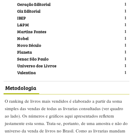
Geração Editorial
1
Giz Editorial
1
IBEP
1
L&PM
1
Martins Fontes
1
Nobel
1
Novo Século
1
Planeta
1
Senac São Paulo
1
Universo dos Livros
1
Valentina
1
Metodologia
O ranking de livros mais vendidos é elaborado a partir da soma
simples das vendas de todas as livrarias consultadas (ver quadro
ao lado). Os números e gráficos aqui apresentados refletem
justamente esta soma. Trata-se, portanto, de uma amostra e não do
universo da venda de livros no Brasil. Como as livrarias mandam