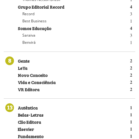
Grupo Editorial Record
4
3
Record
1
Best Business
Somos Educação
4
3
Saraiva
1
Benvirá
8
Gente
2
LeYa
2
Novo Conceito
2
Vida e Consciência
2
VR Editora
2
13
Autêntica
1
Belas-Letras
1
Clio Editora
1
Elsevier
1
Fundamento
1