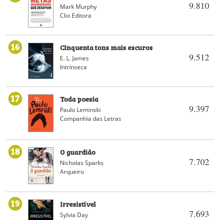
9.810
Mark Murphy
Clio Editora
16
Cinquenta tons mais escuros
9.512
E. L. James
Intrínseca
17
Toda poesia
9.397
Paulo Leminski
Companhia das Letras
18
O guardião
7.702
Nicholas Sparks
Arqueiro
19
Irresistível
7.693
Sylvia Day