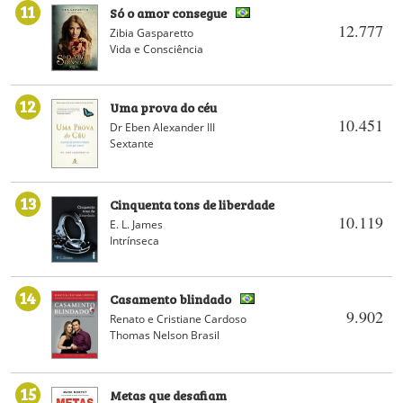
11
Só o amor consegue
12.777
Zibia Gasparetto
Vida e Consciência
12
Uma prova do céu
10.451
Dr Eben Alexander III
Sextante
13
Cinquenta tons de liberdade
10.119
E. L. James
Intrínseca
14
Casamento blindado
9.902
Renato e Cristiane Cardoso
Thomas Nelson Brasil
15
Metas que desafiam