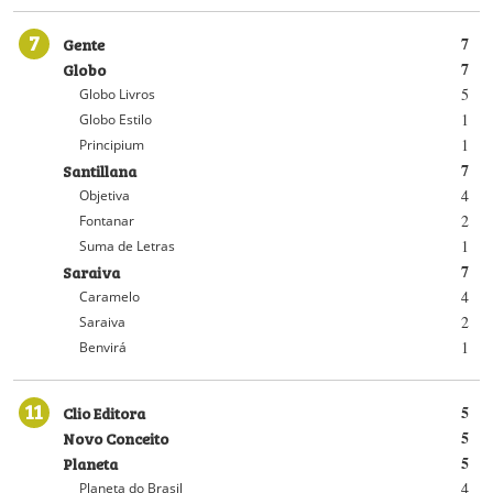
7
Gente
7
Globo
7
5
Globo Livros
1
Globo Estilo
1
Principium
Santillana
7
4
Objetiva
2
Fontanar
1
Suma de Letras
Saraiva
7
4
Caramelo
2
Saraiva
1
Benvirá
11
Clio Editora
5
Novo Conceito
5
Planeta
5
4
Planeta do Brasil