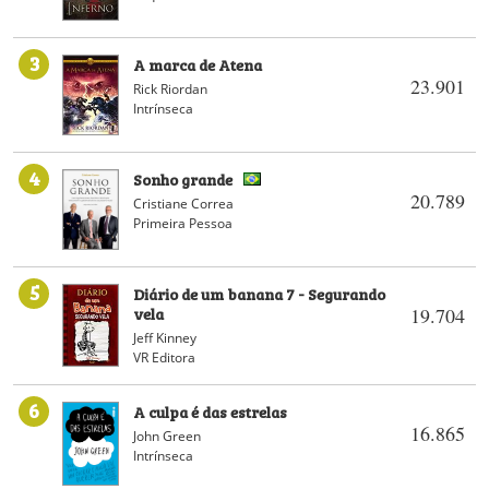
3
A marca de Atena
23.901
Rick Riordan
Intrínseca
4
Sonho grande
20.789
Cristiane Correa
Primeira Pessoa
5
Diário de um banana 7 - Segurando
vela
19.704
Jeff Kinney
VR Editora
6
A culpa é das estrelas
16.865
John Green
Intrínseca