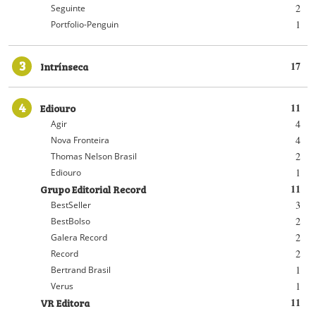
2
Seguinte
1
Portfolio-Penguin
3
Intrínseca
17
4
Ediouro
11
4
Agir
4
Nova Fronteira
2
Thomas Nelson Brasil
1
Ediouro
Grupo Editorial Record
11
3
BestSeller
2
BestBolso
2
Galera Record
2
Record
1
Bertrand Brasil
1
Verus
VR Editora
11