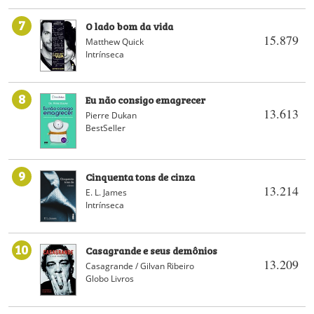
7
O lado bom da vida
15.879
Matthew Quick
Intrínseca
8
Eu não consigo emagrecer
13.613
Pierre Dukan
BestSeller
9
Cinquenta tons de cinza
13.214
E. L. James
Intrínseca
10
Casagrande e seus demônios
13.209
Casagrande / Gilvan Ribeiro
Globo Livros