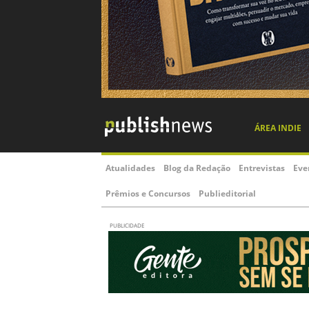
ÁREA INDIE
Atualidades
Blog da Redação
Entrevistas
Eve
Prêmios e Concursos
Publieditorial
PUBLICIDADE