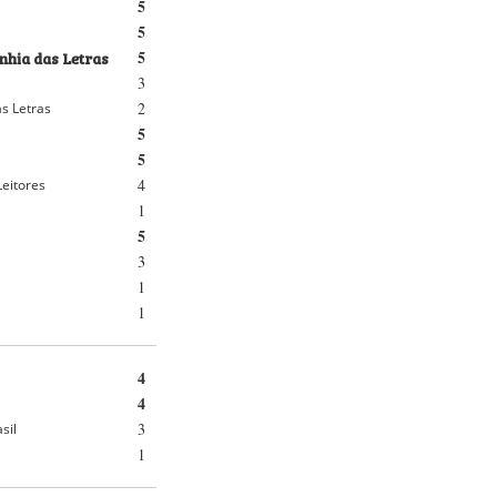
5
5
hia das Letras
5
3
2
s Letras
5
5
4
Leitores
1
5
3
1
1
4
4
3
sil
1