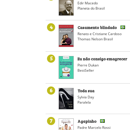
Edir Macedo
Planeta do Brasil
4
Casamento blindado
Renato e Cristiane Cardoso
Thomas Nelson Brasil
5
Eu não consigo emagrecer
Pierre Dukan
BestSeller
6
Toda sua
Sylvia Day
Paralela
7
Agapinho
Padre Marcelo Rossi