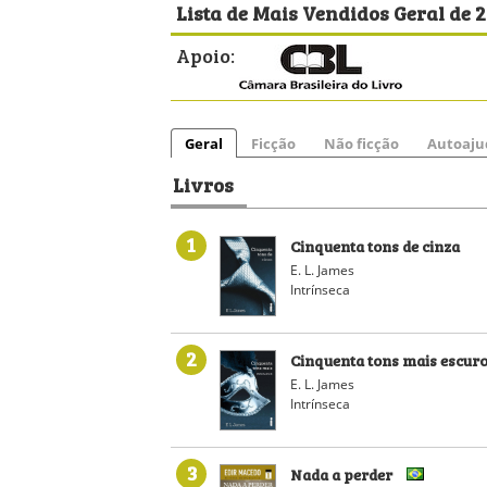
Lista de Mais Vendidos Geral de 2
Apoio:
Geral
Ficção
Não ficção
Autoaju
Livros
1
Cinquenta tons de cinza
E. L. James
Intrínseca
2
Cinquenta tons mais escur
E. L. James
Intrínseca
3
Nada a perder