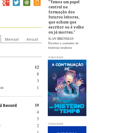
“
Temos um papel
central na
formação dos
futuros leitores,
que acham que
escritor ou é velho
ou já morreu.
”
ILAN BRENMAN
Mensal
Anual
Escritor e contador de
histórias isralense
PUBLICIDADE
12
8
3
1
oa
al Record
10
4
3
PUBLICIDADE
2
d
1