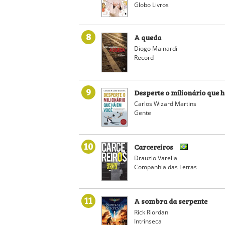
Globo Livros
8
A queda
Diogo Mainardi
Record
9
Desperte o milionário que 
Carlos Wizard Martins
Gente
10
Carcereiros
Drauzio Varella
Companhia das Letras
11
A sombra da serpente
Rick Riordan
Intrínseca