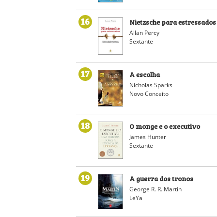
16
Nietzsche para estressados
Allan Percy
Sextante
17
A escolha
Nicholas Sparks
Novo Conceito
18
O monge e o executivo
James Hunter
Sextante
19
A guerra dos tronos
George R. R. Martin
LeYa