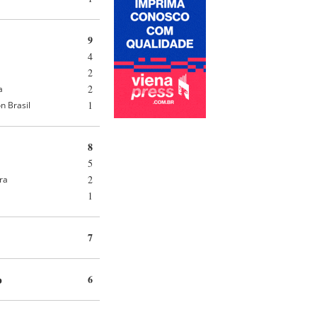
9
4
2
2
a
1
n Brasil
8
5
2
ra
1
7
o
6