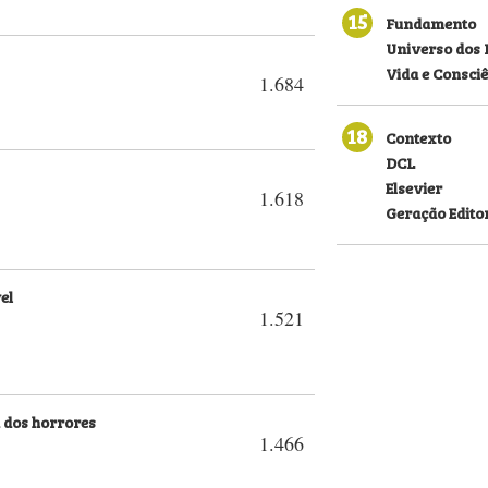
15
Fundamento
Universo dos 
Vida e Consci
1.684
18
Contexto
DCL
Elsevier
1.618
Geração Editor
el
1.521
 dos horrores
1.466