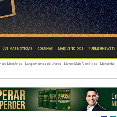
ÚLTIMAS NOTÍCIAS
COLUNAS
MAIS VENDIDOS
PUBLISHNEWSTV
ntos Literários
Lançamentos de Livros
Livros Mais Vendidos
Memória