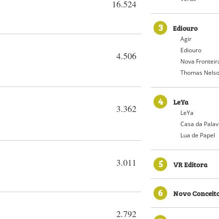
16.524
3
Ediouro
Agir
Ediouro
4.506
Nova Fronteir
Thomas Nelso
4
LeYa
3.362
LeYa
Casa da Palav
Lua de Papel
3.011
5
VR Editora
6
Novo Conceit
2.792