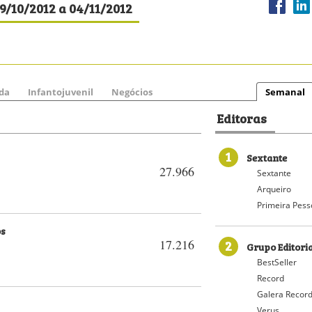
9/10/2012 a 04/11/2012
da
Infantojuvenil
Negócios
Semanal
Editoras
1
Sextante
27.966
Sextante
Arqueiro
Primeira Pess
os
2
17.216
Grupo Editori
BestSeller
Record
Galera Recor
Verus