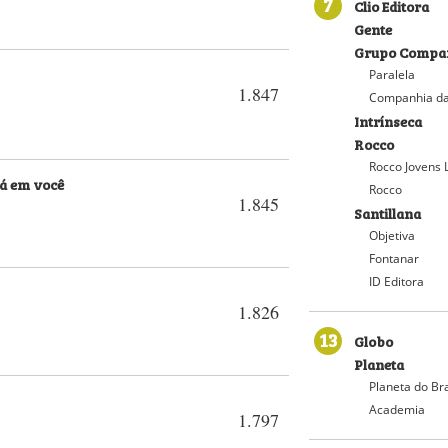
7
Clio Editora
Gente
Grupo Compan
Paralela
1.847
Companhia da
Intrínseca
Rocco
Rocco Jovens 
há em você
Rocco
1.845
Santillana
Objetiva
Fontanar
ID Editora
1.826
13
Globo
Planeta
Planeta do Bra
Academia
1.797