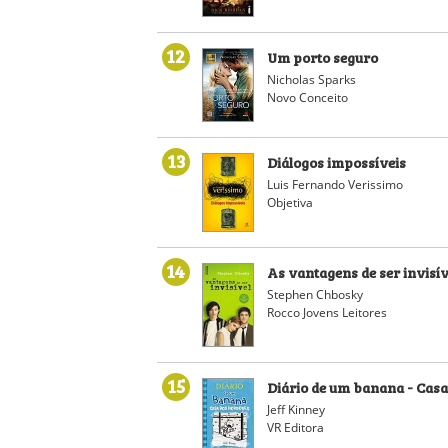
12
Um porto seguro
Nicholas Sparks
Novo Conceito
13
Diálogos impossíveis
Luis Fernando Verissimo
Objetiva
14
As vantagens de ser invisív
Stephen Chbosky
Rocco Jovens Leitores
15
Diário de um banana - Casa
Jeff Kinney
VR Editora