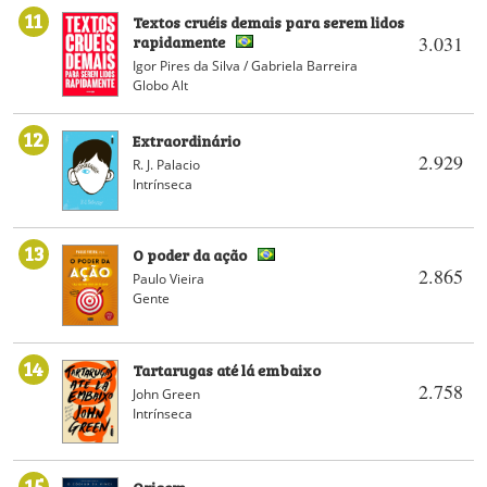
11
Textos cruéis demais para serem lidos
rapidamente
3.031
Igor Pires da Silva / Gabriela Barreira
Globo Alt
12
Extraordinário
2.929
R. J. Palacio
Intrínseca
13
O poder da ação
2.865
Paulo Vieira
Gente
14
Tartarugas até lá embaixo
2.758
John Green
Intrínseca
15
Origem