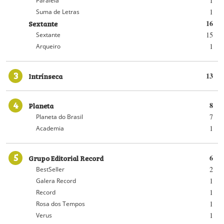
1
Paralela
1
Suma de Letras
Sextante
16
15
Sextante
1
Arqueiro
3
Intrínseca
13
4
Planeta
8
7
Planeta do Brasil
1
Academia
5
Grupo Editorial Record
6
2
BestSeller
1
Galera Record
1
Record
1
Rosa dos Tempos
1
Verus