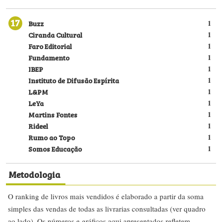
17
Buzz
1
Ciranda Cultural
1
Faro Editorial
1
Fundamento
1
IBEP
1
Instituto de Difusão Espírita
1
L&PM
1
LeYa
1
Martins Fontes
1
Rideel
1
Rumo ao Topo
1
Somos Educação
1
Metodologia
O ranking de livros mais vendidos é elaborado a partir da soma
simples das vendas de todas as livrarias consultadas (ver quadro
ao lado). Os números e gráficos aqui apresentados refletem