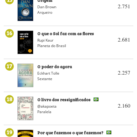
2.751
Dan Brown
Arqueiro
16
O que o Sol faz com as flores
2.681
Rupi Kaur
Planeta do Brasil
17
O poder do agora
2.257
Eckhart Tolle
Sextante
18
O livro dos ressignificados
2.160
@akapoeta
Paralela
19
Por que fazemos o que fazemos?