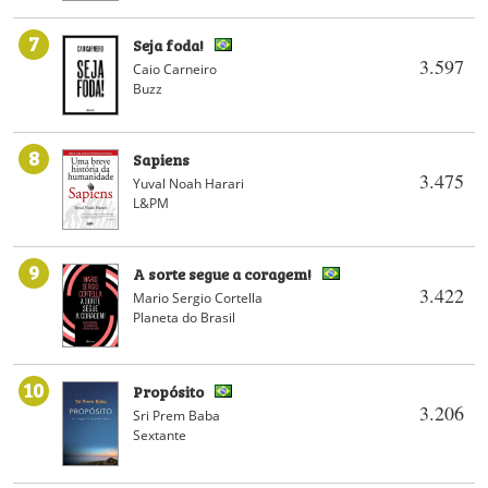
7
Seja foda!
3.597
Caio Carneiro
Buzz
8
Sapiens
3.475
Yuval Noah Harari
L&PM
9
A sorte segue a coragem!
3.422
Mario Sergio Cortella
Planeta do Brasil
10
Propósito
3.206
Sri Prem Baba
Sextante