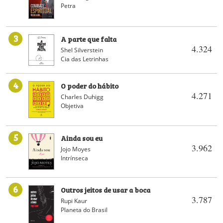
Petra
3
A parte que falta
4.324
Shel Silverstein
Cia das Letrinhas
4
O poder do hábito
4.271
Charles Duhigg
Objetiva
5
Ainda sou eu
3.962
Jojo Moyes
Intrínseca
6
Outros jeitos de usar a boca
3.787
Rupi Kaur
Planeta do Brasil