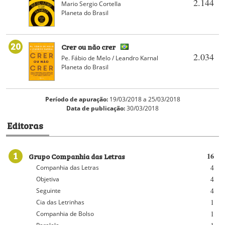
2.144
Mario Sergio Cortella
Planeta do Brasil
20
Crer ou não crer
2.034
Pe. Fábio de Melo / Leandro Karnal
Planeta do Brasil
Período de apuração:
19/03/2018 a 25/03/2018
Data de publicação:
30/03/2018
Editoras
1
Grupo Companhia das Letras
16
4
Companhia das Letras
4
Objetiva
4
Seguinte
1
Cia das Letrinhas
1
Companhia de Bolso