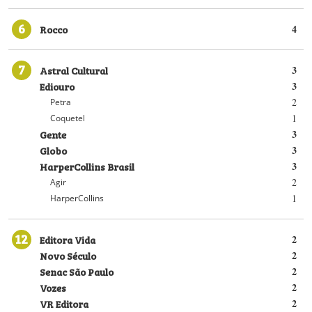
6
Rocco
4
7
Astral Cultural
3
Ediouro
3
2
Petra
1
Coquetel
Gente
3
Globo
3
HarperCollins Brasil
3
2
Agir
1
HarperCollins
12
Editora Vida
2
Novo Século
2
Senac São Paulo
2
Vozes
2
VR Editora
2