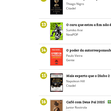
Thiago Nigro
Citadel
13
O cara que estou a fim não 
Sumiko Arai
NewPOP
14
O poder da autorresponsab
Paulo Vieira
Gente
15
Mais esperto que o Diabo 2
Napoleon Hill
Citadel
16
Café com Deus Pai 2025
Junior Rostirola