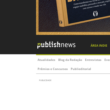
ÁREA INDIE
Atualidades
Blog da Redação
Entrevistas
Eve
Prêmios e Concursos
Publieditorial
PUBLICIDADE