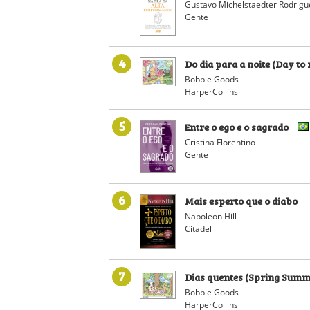
Gustavo Michelstaedter Rodrigu
Gente
4
Do dia para a noite (Day to 
Bobbie Goods
HarperCollins
5
Entre o ego e o sagrado
Cristina Florentino
Gente
6
Mais esperto que o diabo
Napoleon Hill
Citadel
7
Dias quentes (Spring Summ
Bobbie Goods
HarperCollins