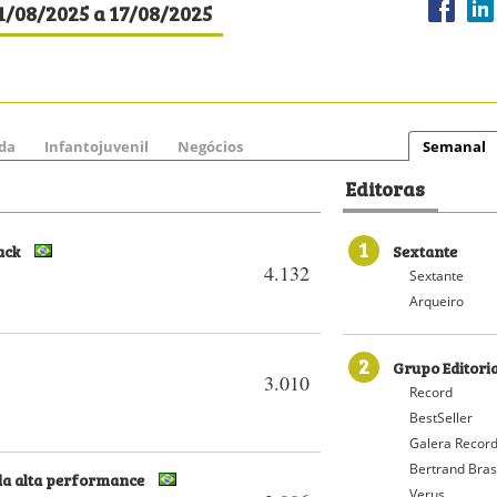
11/08/2025 a 17/08/2025
da
Infantojuvenil
Negócios
Semanal
Editoras
1
Pack
Sextante
4.132
Sextante
Arqueiro
2
Grupo Editori
3.010
Record
BestSeller
Galera Recor
Bertrand Bras
 da alta performance
Verus