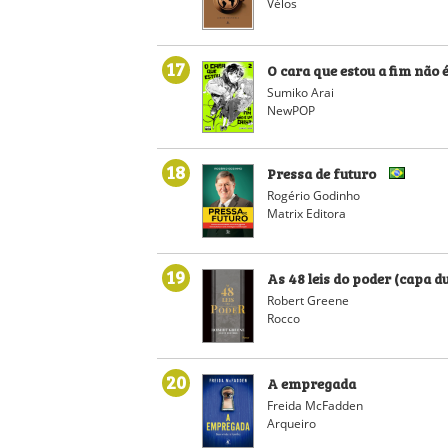
Vélos
17
O cara que estou a fim não 
Sumiko Arai
NewPOP
18
Pressa de futuro
Rogério Godinho
Matrix Editora
19
As 48 leis do poder (capa d
Robert Greene
Rocco
20
A empregada
Freida McFadden
Arqueiro