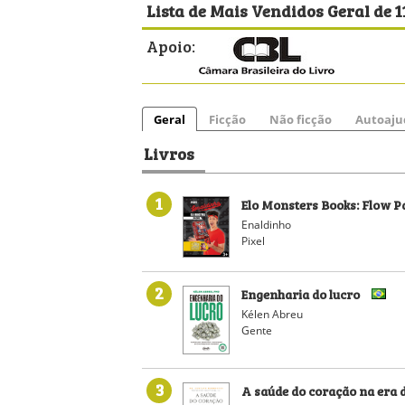
Lista de Mais Vendidos Geral de 
Apoio:
Geral
Ficção
Não ficção
Autoaju
Livros
1
Elo Monsters Books: Flow 
Enaldinho
Pixel
2
Engenharia do lucro
Kélen Abreu
Gente
3
A saúde do coração na era