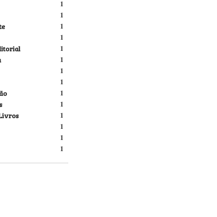
1
1
te
1
1
itorial
1
a
1
1
1
ão
1
s
1
Livros
1
1
1
1