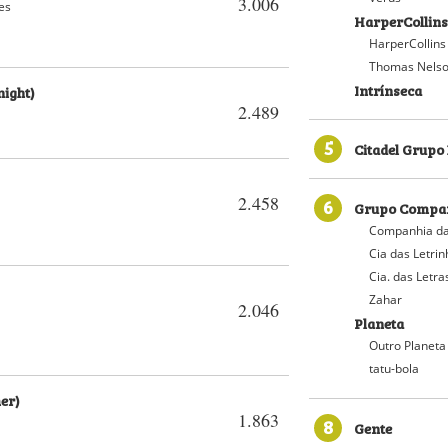
3.006
es
HarperCollins
HarperCollins
Thomas Nelso
Intrínseca
night)
2.489
5
Citadel Grupo 
2.458
6
Grupo Compan
Companhia da
Cia das Letri
Cia. das Letra
Zahar
2.046
Planeta
Outro Planeta
tatu-bola
er)
1.863
8
Gente