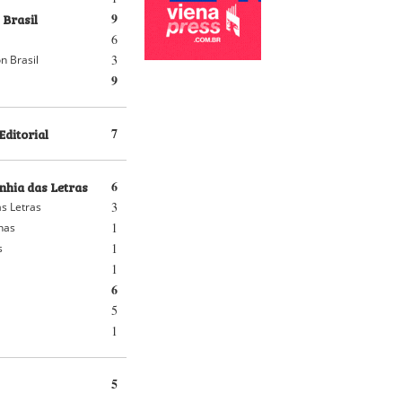
 Brasil
9
6
3
n Brasil
9
Editorial
7
hia das Letras
6
3
s Letras
1
nhas
1
s
1
6
5
1
5