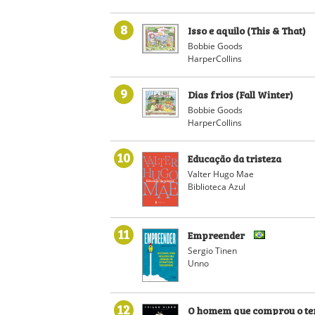
8
Isso e aquilo (This & That)
Bobbie Goods
HarperCollins
9
Dias frios (Fall Winter)
Bobbie Goods
HarperCollins
10
Educação da tristeza
Valter Hugo Mae
Biblioteca Azul
11
Empreender
Sergio Tinen
Unno
12
O homem que comprou o t