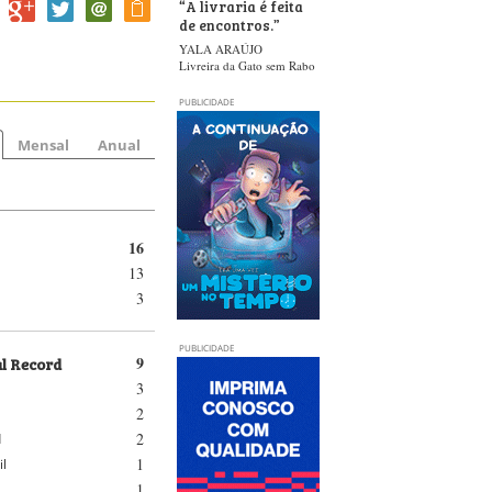
“
A livraria é feita
de encontros.
”
YALA ARAÚJO
Livreira da Gato sem Rabo
PUBLICIDADE
Mensal
Anual
16
13
3
PUBLICIDADE
al Record
9
3
2
2
d
1
il
1