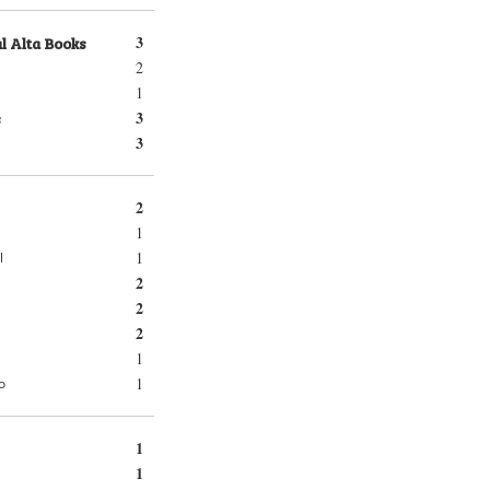
l Alta Books
3
2
1
s
3
3
2
1
1
l
2
2
2
1
1
o
1
1