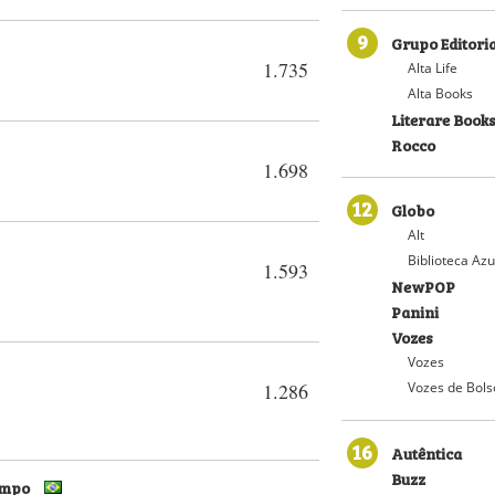
9
Grupo Editoria
1.735
Alta Life
Alta Books
Literare Book
Rocco
1.698
12
Globo
Alt
Biblioteca Azu
1.593
NewPOP
Panini
Vozes
Vozes
1.286
Vozes de Bols
16
Autêntica
Buzz
empo