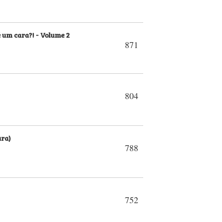
é um cara?! - Volume 2
871
804
ura)
788
752