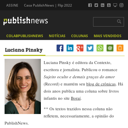
ASSINE
Casa PublishNews | Flip 2022
COLABPUBLISHNEWS
NOTÍCIAS
COLUNAS
MAIS VENDIDOS
Luciana Pinsky
Luciana Pinsky é editora da Contexto,
escritora e jornalista. Publicou o romance
Sujeito oculto e demais graças do amor
(Record) e mantém seu
blog de crônicas
. Há
dois anos publica uma coluna sobre livros
infantis no site
Boraí
.
** Os textos trazidos nessa coluna não
refletem, necessariamente, a opinião do
PublishNews.