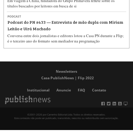
Em viagem à China, fundadora do Grupo Primavera reflete sobre os
títulos buscados por leitores em busca de si
PODCAST
Podcast do PN #433 — Entrevista de mão dupla com Miriam
Leitão e Uirá Machado
Conversa entre dois jornalistas e editores lotou a Casa PN durante a Flip;
é o terceiro ano do formato sem mediador na programação
Newsletters
Casa PublishNews | Flip 2022
Institucional
Anuncie
FAQ
Contato
©2001-2026 por Carrenho Editorial Ltda. Todos os direitos reservados.
Este conteúdo não pode ser publicado, transmitido, reescrito ou redistribuído sem autorização.