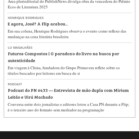
Área plurieditorial do PublishNews divulga obra da vencedora do Prêmio
Ecos de Literatura 2025
HENRIQUE RODRIGUES
E agora, José? A Flip acabou...
Em sua coluna, Henrique Rodrigues observa o evento como reflexo das
mudanças na cena literária brasileira
LU MAGALHÃES
Futuros Compostos | O paradoxo do livro na busca por
autenticidade
Em viagem à China, fundadora do Grupo Primavera reflete sobre os
títulos buscados por leitores em busca de si
PODCAST
Podcast do PN #433 — Entrevista de mão dupla com Miriam
Leitão e Uirá Machado
Conversa entre dois jornalistas e editores lotou a Casa PN durante a Flip;
é o terceiro ano do formato sem mediador na programação