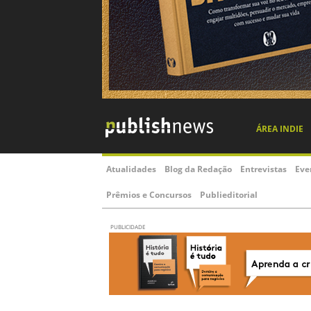
ÁREA INDIE
Atualidades
Blog da Redação
Entrevistas
Eve
Prêmios e Concursos
Publieditorial
PUBLICIDADE