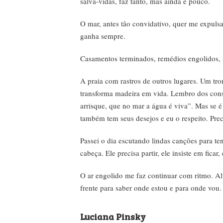
salva-vidas, faz tanto, mas ainda é pouco.
O mar, antes tão convidativo, quer me expulsar
ganha sempre.
Casamentos terminados, remédios engolidos, m
A praia com rastros de outros lugares. Um tro
transforma madeira em vida. Lembro dos conse
arrisque, que no mar a água é viva”. Mas se é
também tem seus desejos e eu o respeito. Prec
Passei o dia escutando lindas canções para ten
cabeça. Ele precisa partir, ele insiste em ficar,
O ar engolido me faz continuar com ritmo. Al
frente para saber onde estou e para onde vou. 
Luciana Pinsky