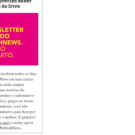
 precisa saber
 do livro
 recebem todos os dias
hNews em suas caixas
las estão sempre
mas notícias do
paramos o informativo
ia e, graças ao nosso
radoria, você não
minutos para ficar por
 o melhor: É gratuito!
e aqui
e assine agora
 PublishNews.