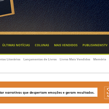
ÚLTIMAS NOTÍCIAS
COLUNAS
MAIS VENDIDOS
PUBLISHNEWSTV
ntos Literários
Lançamentos de Livros
Livros Mais Vendidos
Memória