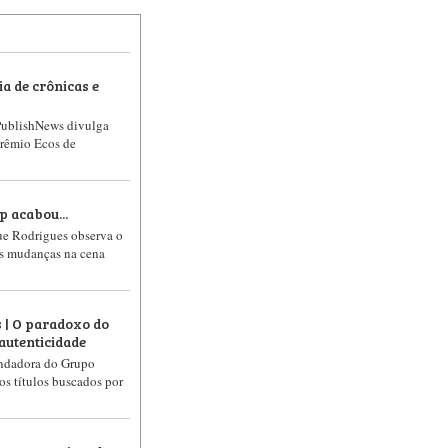
ia de crônicas e
 PublishNews divulga
Prêmio Ecos de
p acabou...
ue Rodrigues observa o
as mudanças na cena
 | O paradoxo do
autenticidade
ndadora do Grupo
 os títulos buscados por