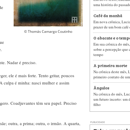
uma história do passad
de
Café da manhã
Em nova crônica, Lucia
prazer de um bom café
© Thomás Camargo Coutinho
O abacate e o temp
que
Em sua crônica do mês,
e.
sobre a percepção que 
tempo
nte. Nadar é preciso.
A primeira morte
Na crônica deste mês, L
er, ele é mais forte. Tento gritar, poucos
primeiro contato de um
 culpa é minha: nasci mulher e assim
Ângulos
Na crônica do mês, Lu
um futuro incerto: um 
gero. Coadjuvantes têm seu papel. Preciso
filho
e; outra, a prima; outra, o irmão. A quarta,
PUBLICIDADE