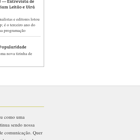
 — Entrevista de
am Leitão e Uirá
nalistas e editores lotou
p; é o terceiro ano do
na programação
Popularidade
 uma nova tirinha de
eu como uma
ntinua sendo nossa
 de comunicação. Quer