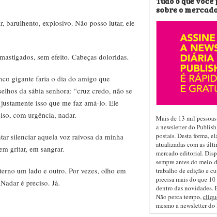
Tudo o que você
sobre o mercado
, barulhento, explosivo. Não posso lutar, ele
astigados, sem efeito. Cabeças doloridas.
nco gigante faria o dia do amigo que
lhos da sábia senhora: “cruz credo, não se
 justamente isso que me faz amá-lo. Ele
iso, com urgência, nadar.
Mais de 13 mil pessoas
a newsletter do Publis
postais. Desta forma, e
tar silenciar aquela voz raivosa da minha
atualizadas com as últi
 em gritar, em sangrar.
mercado editorial. Dis
sempre antes do meio-d
terno um lado e outro. Por vezes, olho em
trabalho de edição e cu
precisa mais do que 10 
Nadar é preciso. Já.
dentro das novidades. E
Não perca tempo,
cliqu
mesmo a newsletter do