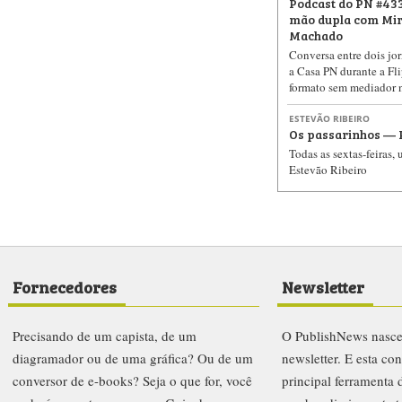
Podcast do PN #433
mão dupla com Miri
Machado
Conversa entre dois jor
a Casa PN durante a Fli
formato sem mediador 
ESTEVÃO RIBEIRO
Os passarinhos — 
Todas as sextas-feiras,
Estevão Ribeiro
Fornecedores
Newsletter
Precisando de um capista, de um
O PublishNews nasc
diagramador ou de uma gráfica? Ou de um
newsletter. E esta co
conversor de e-books? Seja o que for, você
principal ferramenta