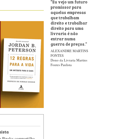
“
Eu vejo um futuro
promissor para
aquelas empresas
que trabalham
direito e trabalhar
direito para uma
livraria é não
entrar numa
guerra de preços.
”
ALEXANDRE MARTINS
FONTES
Dono da Livraria Martins
Fontes Paulista
ista
a Pinsky compartilha