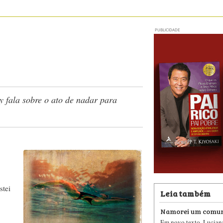
PUBLICIDADE
 fala sobre o ato de nadar para
stei
Leia também
Namorei um comun
Em novo texto, Lucian