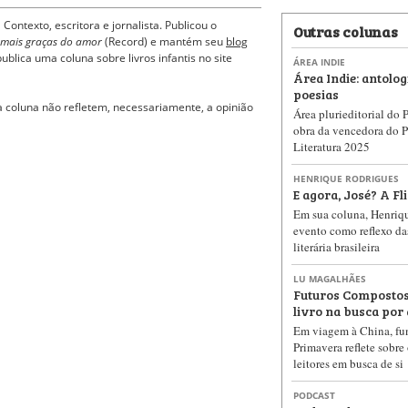
 Contexto, escritora e jornalista. Publicou o
Outras colunas
demais graças do amor
(Record) e mantém seu
blog
publica uma coluna sobre livros infantis no site
ÁREA INDIE
Área Indie: antolog
poesias
a coluna não refletem, necessariamente, a opinião
Área plurieditorial do
obra da vencedora do 
Literatura 2025
HENRIQUE RODRIGUES
E agora, José? A Fli
Em sua coluna, Henriq
evento como reflexo d
literária brasileira
LU MAGALHÃES
Futuros Compostos
livro na busca por 
Em viagem à China, fu
Primavera reflete sobre
leitores em busca de si
PODCAST