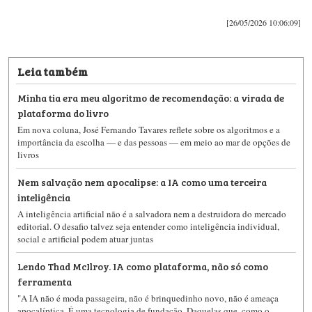
[26/05/2026 10:06:09]
Leia também
Minha tia era meu algoritmo de recomendação: a virada de
plataforma do livro
Em nova coluna, José Fernando Tavares reflete sobre os algoritmos e a
importância da escolha — e das pessoas — em meio ao mar de opções de
livros
Nem salvação nem apocalipse: a IA como uma terceira
inteligência
A inteligência artificial não é a salvadora nem a destruidora do mercado
editorial. O desafio talvez seja entender como inteligência individual,
social e artificial podem atuar juntas
Lendo Thad McIlroy. IA como plataforma, não só como
ferramenta
"A IA não é moda passageira, não é brinquedinho novo, não é ameaça
apocalíptica. É uma tecnologia de fundação. Daquelas que, como o