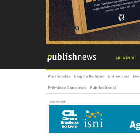
ÁREA INDIE
Atualidades
Blog da Redação
Entrevistas
Eve
Prêmios e Concursos
Publieditorial
PUBLICIDADE