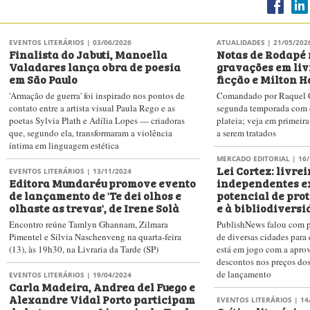
EVENTOS LITERÁRIOS
| 03/06/2026
ATUALIDADES
| 21/05/202
Finalista do Jabuti, Manoella
Notas de Rodapé
Valadares lança obra de poesia
gravações em liv
em São Paulo
ficção e Milton 
'Armação de guerra' foi inspirado nos pontos de
Comandado por Raquel Co
contato entre a artista visual Paula Rego e as
segunda temporada com 
poetas Sylvia Plath e Adília Lopes — criadoras
plateia; veja em primeir
que, segundo ela, transformaram a violência
a serem tratados
íntima em linguagem estética
MERCADO EDITORIAL
| 16/
Lei Cortez: livrei
EVENTOS LITERÁRIOS
| 13/11/2024
Editora Mundaréu promove evento
independentes e
de lançamento de 'Te dei olhos e
potencial de prot
olhaste as trevas', de Irene Solà
e à bibliodivers
Encontro reúne Tamlyn Ghannam, Zilmara
PublishNews falou com pr
Pimentel e Silvia Naschenveng na quarta-feira
de diversas cidades para
(13), às 19h30, na Livraria da Tarde (SP)
está em jogo com a aprov
descontos nos preços dos
de lançamento
EVENTOS LITERÁRIOS
| 19/04/2024
Carla Madeira, Andrea del Fuego e
Alexandre Vidal Porto participam
EVENTOS LITERÁRIOS
| 14