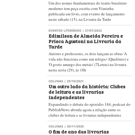
Um dos nomes fundamentais do teatro brasileiro
moderno tem peça escrita com Vianinha
publicada em livro, com evento de lançamento
neste sábado (15), na Livraria da Tarde
EVENTOS LITERÁRIOS
| 27/07/2022
Edimilson de Almeida Pereira e
Prisca Agustoni na Livraria da
Tarde
Autores e professores, os dois lançam as obras 'A
vida não funciona como um relógio' (Quelônio) e
'O gosto amargo dos metais' (7Letras) na livraria
nesta sexta (29), às 18h
COLUNAS
| 25/10/2021
Um outro lado da história: Clubes
de leitura e as livrarias
independentes
Expandindo o debate do episódio 184, podcast do
PublishNews aborda agora a relação entre os
clubes de leitura e as livrarias independentes
COLUNAS
| 30/11/2020
O fim de ano das livrarias