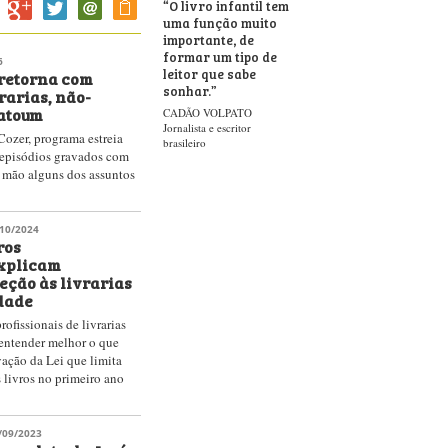
“
O livro infantil tem
uma função muito
importante, de
formar um tipo de
6
leitor que sabe
 retorna com
sonhar.
”
rarias, não-
Hatoum
CADÃO VOLPATO
Jornalista e escritor
zer, programa estreia
brasileiro
episódios gravados com
a mão alguns dos assuntos
10/2024
ros
xplicam
eção às livrarias
idade
ofissionais de livrarias
 entender melhor o que
ação da Lei que limita
 livros no primeiro ano
/09/2023