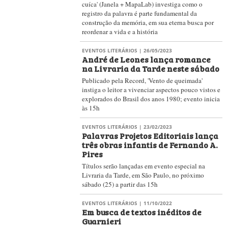
cuíca' (Janela + MapaLab) investiga como o
registro da palavra é parte fundamental da
construção da memória, em sua eterna busca por
reordenar a vida e a história
EVENTOS LITERÁRIOS
| 26/05/2023
André de Leones lança romance
na Livraria da Tarde neste sábado
Publicado pela Record, 'Vento de queimada'
instiga o leitor a vivenciar aspectos pouco vistos e
explorados do Brasil dos anos 1980; evento inicia
às 15h
EVENTOS LITERÁRIOS
| 23/02/2023
Palavras Projetos Editoriais lança
três obras infantis de Fernando A.
Pires
Títulos serão lançadas em evento especial na
Livraria da Tarde, em São Paulo, no próximo
sábado (25) a partir das 15h
EVENTOS LITERÁRIOS
| 11/10/2022
Em busca de textos inéditos de
Guarnieri