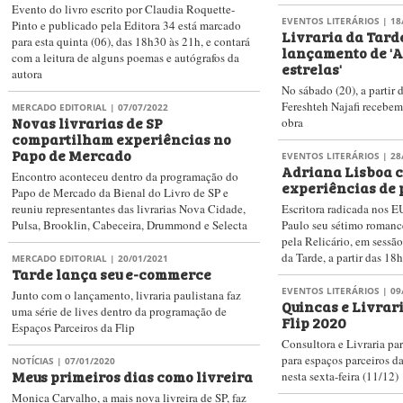
Evento do livro escrito por Claudia Roquette-
EVENTOS LITERÁRIOS
| 18
Pinto e publicado pela Editora 34 está marcado
Livraria da Tard
para esta quinta (06), das 18h30 às 21h, e contará
lançamento de 'A
com a leitura de alguns poemas e autógrafos da
estrelas'
autora
No sábado (20), a partir 
Fereshteh Najafi recebem
MERCADO EDITORIAL
| 07/07/2022
Novas livrarias de SP
obra
compartilham experiências no
Papo de Mercado
EVENTOS LITERÁRIOS
| 28
Adriana Lisboa 
Encontro aconteceu dentro da programação do
experiências de 
Papo de Mercado da Bienal do Livro de SP e
reuniu representantes das livrarias Nova Cidade,
Escritora radicada nos E
Pulsa, Brooklin, Cabeceira, Drummond e Selecta
Paulo seu sétimo romance
pela Relicário, em sessão
da Tarde, a partir das 18
MERCADO EDITORIAL
| 20/01/2021
Tarde lança seu e-commerce
EVENTOS LITERÁRIOS
| 09
Junto com o lançamento, livraria paulistana faz
Quincas e Livrar
uma série de lives dentro da programação de
Flip 2020
Espaços Parceiros da Flip
Consultora e Livraria p
para espaços parceiros d
NOTÍCIAS
| 07/01/2020
Meus primeiros dias como livreira
nesta sexta-feira (11/12)
Monica Carvalho, a mais nova livreira de SP, faz