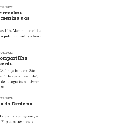
/08/2022
e recebe o
 menina e as
das 15h, Mariana Ianelli e
 o público e autografam a
/06/2022
compartilha
perda
UA, lança hoje em São
, ‘O tempo que existe’,
 de autógrafos na Livraria
h30
/12/2020
ia da Tarde na
articipam da programação
a Flip com três mesas