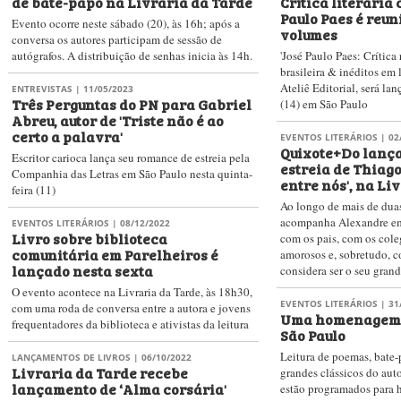
de bate-papo na Livraria da Tarde
Crítica literária
Paulo Paes é reun
Evento ocorre neste sábado (20), às 16h; após a
volumes
conversa os autores participam de sessão de
autógrafos. A distribuição de senhas inicia às 14h.
'José Paulo Paes: Crítica 
brasileira & inéditos em 
Ateliê Editorial, será lan
ENTREVISTAS
| 11/05/2023
Três Perguntas do PN para Gabriel
(14) em São Paulo
Abreu, autor de 'Triste não é ao
certo a palavra'
EVENTOS LITERÁRIOS
| 02
Quixote+Do lanç
Escritor carioca lança seu romance de estreia pela
estreia de Thiago
Companhia das Letras em São Paulo nesta quinta-
entre nós', na Li
feira (11)
Ao longo de mais de dua
acompanha Alexandre em
EVENTOS LITERÁRIOS
| 08/12/2022
Livro sobre biblioteca
com os pais, com os coleg
comunitária em Parelheiros é
amorosos e, sobretudo, c
lançado nesta sexta
considera ser o seu gran
O evento acontece na Livraria da Tarde, às 18h30,
EVENTOS LITERÁRIOS
| 31
com uma roda de conversa entre a autora e jovens
Uma homenagem
frequentadores da biblioteca e ativistas da leitura
São Paulo
Leitura de poemas, bate
LANÇAMENTOS DE LIVROS
| 06/10/2022
Livraria da Tarde recebe
grandes clássicos do aut
lançamento de ‘Alma corsária'
estão programados para h