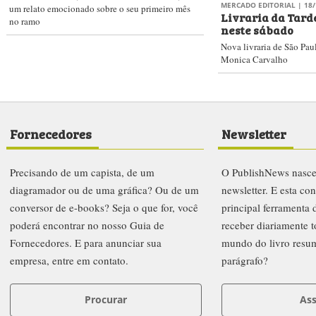
MERCADO EDITORIAL
| 18/
um relato emocionado sobre o seu primeiro mês
Livraria da Tard
no ramo
neste sábado
Nova livraria de São Pau
Monica Carvalho
Fornecedores
Newsletter
Precisando de um capista, de um
O PublishNews nasc
diagramador ou de uma gráfica? Ou de um
newsletter. E esta co
conversor de e-books? Seja o que for, você
principal ferramenta
poderá encontrar no nosso Guia de
receber diariamente t
Fornecedores. E para anunciar sua
mundo do livro resu
empresa, entre em contato.
parágrafo?
Procurar
Ass