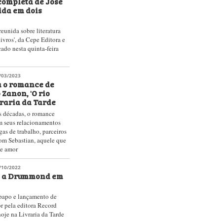
 completa de José
ida em dois
reunida sobre literatura
livros', da Cepe Editora e
çado nesta quinta-feira
/03/2023
a o romance de
 Zanon, 'O rio
vraria da Tarde
s décadas, o romance
 seus relacionamentos
as de trabalho, parceiros
om Sebastian, aquele que
de amor
/10/2022
 a Drummond em
-papo e lançamento de
or pela editora Record
oje na Livraria da Tarde