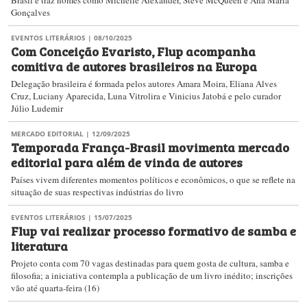
Brasil e traz nomes como Michelle Alexander, Steve McQueen e Ana Maria
Gonçalves
EVENTOS LITERÁRIOS
| 08/10/2025
Com Conceição Evaristo, Flup acompanha
comitiva de autores brasileiros na Europa
Delegação brasileira é formada pelos autores Amara Moira​, Eliana Alves
Cruz, Luciany Aparecida, ​Luna Vitrolira e Vinicius Jatobá e pelo curador
Júlio Ludemir
MERCADO EDITORIAL
| 12/09/2025
Temporada França-Brasil movimenta mercado
editorial para além de vinda de autores
Países vivem diferentes momentos políticos e econômicos, o que se reflete na
situação de suas respectivas indústrias do livro
EVENTOS LITERÁRIOS
| 15/07/2025
Flup vai realizar processo formativo de samba e
literatura
Projeto conta com 70 vagas destinadas para quem gosta de cultura, samba e
filosofia; a iniciativa contempla a publicação de um livro inédito; inscrições
vão até quarta-feira (16)