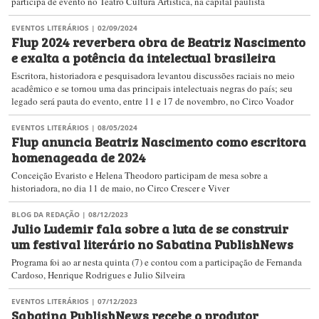
participa de evento no Teatro Cultura Artística, na capital paulista
EVENTOS LITERÁRIOS
| 02/09/2024
Flup 2024 reverbera obra de Beatriz Nascimento
e exalta a potência da intelectual brasileira
​Escritora, historiadora e pesquisadora levantou discussões raciais no meio
acadêmico e se tornou uma das principais intelectuais negras do país; seu
legado será pauta do evento, entre 11 e 17 de novembro, no Circo Voador
EVENTOS LITERÁRIOS
| 08/05/2024
Flup anuncia Beatriz Nascimento como escritora
homenageada de 2024
Conceição Evaristo e Helena Theodoro participam de mesa sobre a
historiadora, no dia 11 de maio, no Circo Crescer e Viver
BLOG DA REDAÇÃO
| 08/12/2023
Julio Ludemir fala sobre a luta de se construir
um festival literário no Sabatina PublishNews
Programa foi ao ar nesta quinta (7) e contou com a participação de Fernanda
Cardoso, Henrique Rodrigues e Julio Silveira
EVENTOS LITERÁRIOS
| 07/12/2023
Sabatina PublishNews recebe o produtor