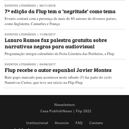
EVENTOS LITERÁRIOS
| 06/11/2018
7ª edição da Flup tem a ‘negritude’ como tema
Evento contará com a presença de mais de 80 autores de diversos países,
como Inglaterra, Camarões e França
EVENTOS LITERÁRIOS
| 11/08/2017
Lazaro Ramos faz palestra gratuita sobre
narrativas negras para audiovisual
Programação integra calendário da Festa Literária das Periferias, a Flup
EVENTOS LITERÁRIOS
| 04/08/2017
Flup recebe o autor espanhol Javier Montes
Bate-papo marcado para acontecer neste sábado (5) faz parte do ciclo
Narrativas Curtas, que teve seu início na Flip:Flup
Newsletters
Casa PublishNews | Flip 2022
Institucional
Anuncie
FAQ
Contato