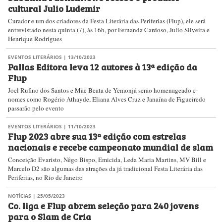
cultural Julio Ludemir
Curador e um dos criadores da Festa Literária das Periferias (Flup), ele será
entrevistado nesta quinta (7), às 16h, por Fernanda Cardoso, Julio Silveira e
Henrique Rodrigues
EVENTOS LITERÁRIOS
| 13/10/2023
Pallas Editora leva 12 autores à 13ª edição da
Flup
Joel Rufino dos Santos e Mãe Beata de Yemonjá serão homenageado e
nomes como Rogério Athayde, Eliana Alves Cruz e Janaína de Figueiredo
passarão pelo evento
EVENTOS LITERÁRIOS
| 11/10/2023
Flup 2023 abre sua 13ª edição com estrelas
nacionais e recebe campeonato mundial de slam
Conceição Evaristo, Nêgo Bispo, Emicida, Leda Maria Martins, MV Bill e
Marcelo D2 são algumas das atrações da já tradicional Festa Literária das
Periferias, no Rio de Janeiro
NOTÍCIAS
| 25/05/2023
Co. liga e Flup abrem seleção para 240 jovens
para o Slam de Cria