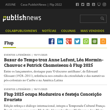
ASSINE
Casa PublishNews | Flip 2022
COLABPUBLISHNEWS
NOTÍCIAS
COLUNAS
MAIS VENDIDOS
Flup
EVENTOS LITERÁRIOS
| 19/11/2025
Bazar do Tempo traz Anne Lafont, Léa Mormin-
Chauvac e Patrick Chamoiseau à Flup 2025
Entre os lançamentos, destaque para 'O discurso antilhano', de Édouard
Glissant (1928–2011), referência nos estudos da crioulidade e das narrativas
pós-coloniais no Caribe e na América Latina
EVENTOS LITERÁRIOS
| 18/11/2025
Flup 2025 ocupa Madureira e festeja Conceição
Evaristo
Edição reforça o diálogo internacional, integra a Temporada Cultural França-