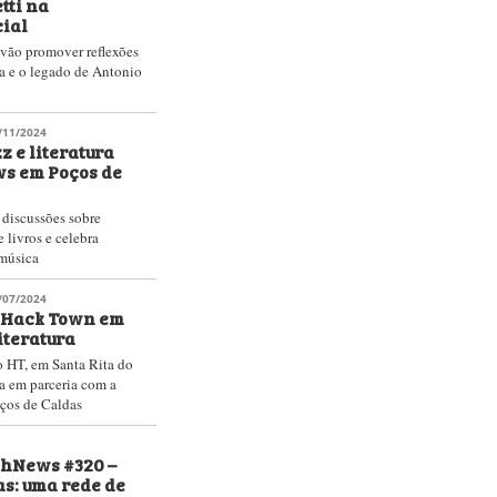
tti na
ial
 vão promover reflexões
ra e o legado de Antonio
/11/2024
z e literatura
ws em Poços de
 discussões sobre
e livros e celebra
música
/07/2024
o Hack Town em
iteratura
o HT, em Santa Rita do
a em parceria com a
oços de Caldas
shNews #320 –
as: uma rede de