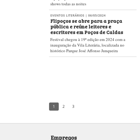
shows todas as noites
EVENTOS LITERÁRIOS
| 06/05/2024
Flipoços se abre para a praça
pública e reúne leitores e
escritores em Poços de Caldas
Festival chegou à 19ª edição em 2024 com a
inauguração da Vila Literária, localizada no
histórico Parque José Affonso Junqueira
1
2
3
Empregos