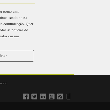
eu como uma
ntinua sendo nossa
 de comunicação. Quer
odas as notícias do
midas em um
inar
ntato