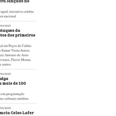
erá lançado no
graf, iniciativa celebra
ura nacional
/04/2025
staques da
tos dos primeiros
val em Poços de Caldas
Itamar Vieira Junior,
uiz Antonio de Assis
eveaux, Flavio Moura,
e outros
/03/2025
vulga
 mais de 100
s com programação
ias culturais inéditas
/02/2025
uncia Celso Lafer