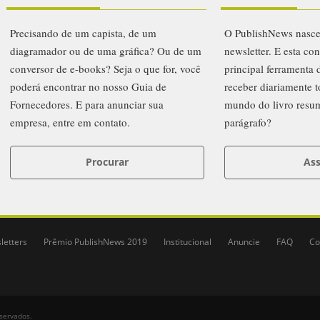
Precisando de um capista, de um
O PublishNews nasc
diagramador ou de uma gráfica? Ou de um
newsletter. E esta co
conversor de e-books? Seja o que for, você
principal ferramenta
poderá encontrar no nosso Guia de
receber diariamente t
Fornecedores. E para anunciar sua
mundo do livro resu
empresa, entre em contato.
parágrafo?
Procurar
Ass
letters
Prêmio PublishNews 2019
Institucional
Anuncie
FAQ
Co
eservados.