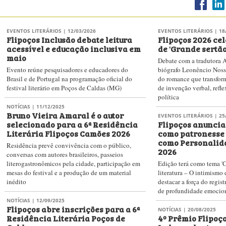
EVENTOS LITERÁRIOS
| 12/03/2026
EVENTOS LITERÁRIOS
| 18
Flipoços Inclusão debate leitura
Flipoços 2026 cel
acessível e educação inclusiva em
de 'Grande sertão
maio
Debate com a tradutora A
Evento reúne pesquisadores e educadores do
biógrafo Leonêncio Noss
Brasil e de Portugal na programação oficial do
do romance que transform
festival literário em Poços de Caldas (MG)
de invenção verbal, refle
política
NOTÍCIAS
| 11/12/2025
Bruno Vieira Amaral é o autor
EVENTOS LITERÁRIOS
| 25
selecionado para a 6ª Residência
Flipoços anuncia
Literária Flipoços Camões 2026
como patronesse
como Personalid
Residência prevê convivência com o público,
2026
conversas com autores brasileiros, passeios
literogastronômicos pela cidade, participação em
Edição terá como tema 'C
mesas do festival e a produção de um material
literatura – O intimismo d
inédito
destacar a força do regist
de profundidade emocio
NOTÍCIAS
| 12/09/2025
Flipoços abre inscrições para a 6ª
NOTÍCIAS
| 20/08/2025
Residência Literária Poços de
4º Prêmio Flipoço