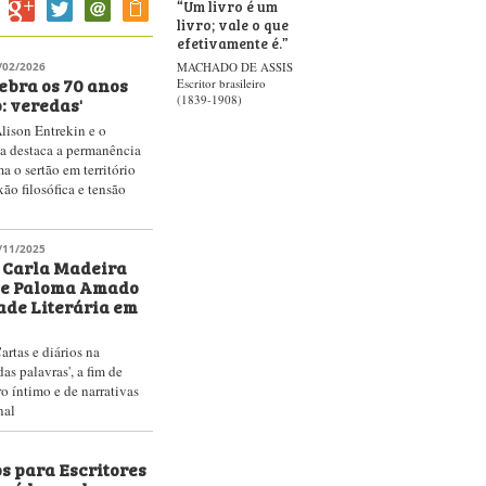
“
Um livro é um
livro; vale o que
efetivamente é.
”
/02/2026
MACHADO DE ASSIS
ebra os 70 anos
Escritor brasileiro
: veredas'
(1839-1908)
lison Entrekin e o
a destaca a permanência
a o sertão em território
xão filosófica e tensão
/11/2025
 Carla Madeira
 e Paloma Amado
ade Literária em
artas e diários na
as palavras', a fim de
ro íntimo e de narrativas
nal
s para Escritores