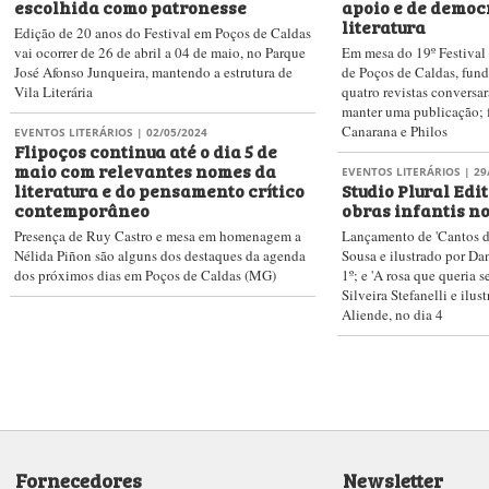
escolhida como patronesse
apoio e de democ
literatura
Edição de 20 anos do Festival em Poços de Caldas
vai ocorrer de 26 de abril a 04 de maio, no Parque
Em mesa do 19º Festival 
José Afonso Junqueira, mantendo a estrutura de
de Poços de Caldas, fund
Vila Literária
quatro revistas conversar
manter uma publicação; f
Canarana e Philos
EVENTOS LITERÁRIOS
| 02/05/2024
Flipoços continua até o dia 5 de
maio com relevantes nomes da
EVENTOS LITERÁRIOS
| 29
literatura e do pensamento crítico
Studio Plural Edi
contemporâneo
obras infantis no
Presença de Ruy Castro e mesa em homenagem a
Lançamento de 'Cantos da
Nélida Piñon são alguns dos destaques da agenda
Sousa e ilustrado por Da
dos próximos dias em Poços de Caldas (MG)
1º; e 'A rosa que queria s
Silveira Stefanelli e ilus
Aliende, no dia 4
Fornecedores
Newsletter