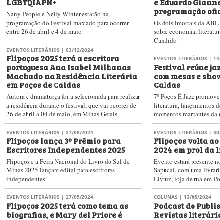
LGBTQIAPN+
e Eduardo Gianne
programação ofic
Nany People e Nelly Winter estarão na
programação do Festival marcado para ocorrer
Os dois imortais da ABL
entre 26 de abril e 4 de maio
sobre economia, literatu
Candido
EVENTOS LITERÁRIOS
| 03/12/2024
Flipoços 2025 terá a escritora
EVENTOS LITERÁRIOS
| 14
portuguesa Ana Isabel Milhanas
Festival reúne jaz
Machado na Residência Literária
com mesas e sho
em Poços de Caldas
Caldas
Autora e dramaturga foi a selecionada para realizar
7º Poços É Jazz promove
a residência durante o festival, que vai ocorrer de
literatura, lançamentos d
26 de abril a 04 de maio, em Minas Gerais
momentos marcantes da 
EVENTOS LITERÁRIOS
| 27/08/2024
EVENTOS LITERÁRIOS
| 30
Flipoços lança 3º Prêmio para
Flipoços volta a
Escritores Independentes 2025
2024 em prol da l
Flipoços e a Feira Nacional do Livro do Sul de
Evento estará presente n
Minas 2025 lançam edital para escritores
Sapucaí, com uma livrari
independentes
Livruz, loja de rua em P
EVENTOS LITERÁRIOS
| 27/05/2024
COLUNAS
| 13/05/2024
Flipoços 2025 terá como tema as
Podcast do Publi
biografias, e Mary del Priore é
Revistas literári