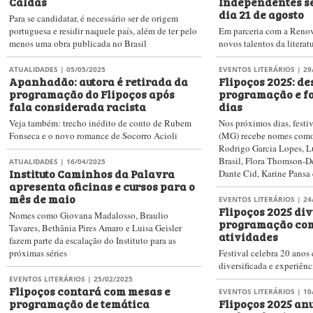
Caldas
Independentes s
dia 21 de agosto
Para se candidatar, é necessário ser de origem
portuguesa e residir naquele país, além de ter pelo
Em parceria com a Renova
menos uma obra publicada no Brasil
novos talentos da literat
ATUALIDADES
| 05/05/2025
EVENTOS LITERÁRIOS
| 29
Apanhadão: autora é retirada da
Flipoços 2025: de
programação do Flipoços após
programação e fo
fala considerada racista
dias
Veja também: trecho inédito de conto de Rubem
Nos próximos dias, festi
Fonseca e o novo romance de Socorro Acioli
(MG) recebe nomes como 
Rodrigo Garcia Lopes, L
Brasil, Flora Thomson-D
ATUALIDADES
| 16/04/2025
Instituto Caminhos da Palavra
Dante Cid, Karine Pansa 
apresenta oficinas e cursos para o
mês de maio
EVENTOS LITERÁRIOS
| 24
Flipoços 2025 di
Nomes como Giovana Madalosso, Braulio
programação com
Tavares, Bethânia Pires Amaro e Luisa Geisler
atividades
fazem parte da escalação do Instituto para as
próximas séries
Festival celebra 20 ano
diversificada e experiênc
EVENTOS LITERÁRIOS
| 25/02/2025
Flipoços contará com mesas e
EVENTOS LITERÁRIOS
| 10
programação de temática
Flipoços 2025 an