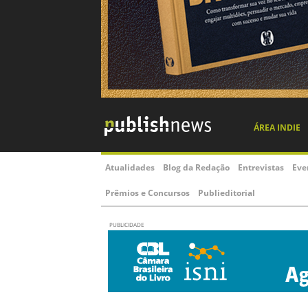
ÁREA INDIE
Atualidades
Blog da Redação
Entrevistas
Eve
Prêmios e Concursos
Publieditorial
PUBLICIDADE