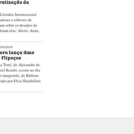
ratização da
Literário Internacional
adores e editores de
am sobre os desafios de
oram elas: Aboio, Aorta,
/04/2024
tora lança duas
 Flipoços
 Terra', de Alexandre de
niel Kondo, ocorre no dia
er margarida', de Bárbara
trado por Elisa Sbardellini