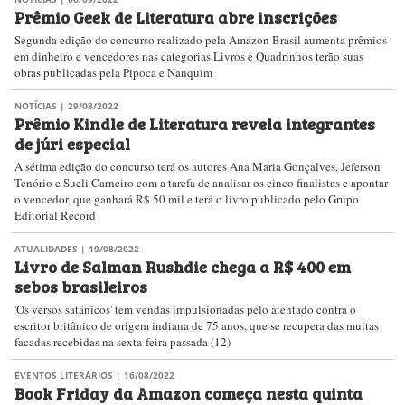
Prêmio Geek de Literatura abre inscrições
Segunda edição do concurso realizado pela Amazon Brasil aumenta prêmios
em dinheiro e vencedores nas categorias Livros e Quadrinhos terão suas
obras publicadas pela Pipoca e Nanquim
NOTÍCIAS
| 29/08/2022
Prêmio Kindle de Literatura revela integrantes
de júri especial
A sétima edição do concurso terá os autores Ana Maria Gonçalves, Jeferson
Tenório e Sueli Carneiro com a tarefa de analisar os cinco finalistas e apontar
o vencedor, que ganhará R$ 50 mil e terá o livro publicado pelo Grupo
Editorial Record
ATUALIDADES
| 19/08/2022
Livro de Salman Rushdie chega a R$ 400 em
sebos brasileiros
'Os versos satânicos' tem vendas impulsionadas pelo atentado contra o
escritor britânico de origem indiana de 75 anos, que se recupera das muitas
facadas recebidas na sexta-feira passada (12)
EVENTOS LITERÁRIOS
| 16/08/2022
Book Friday da Amazon começa nesta quinta