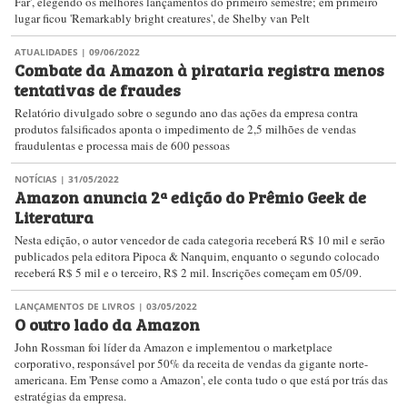
Far', elegendo os melhores lançamentos do primeiro semestre; em primeiro
lugar ficou 'Remarkably bright creatures', de Shelby van Pelt
ATUALIDADES
| 09/06/2022
Combate da Amazon à pirataria registra menos
tentativas de fraudes
Relatório divulgado sobre o segundo ano das ações da empresa contra
produtos falsificados aponta o impedimento de 2,5 milhões de vendas
fraudulentas e processa mais de 600 pessoas
NOTÍCIAS
| 31/05/2022
Amazon anuncia 2ª edição do Prêmio Geek de
Literatura
Nesta edição, o autor vencedor de cada categoria receberá R$ 10 mil e serão
publicados pela editora Pipoca & Nanquim, enquanto o segundo colocado
receberá R$ 5 mil e o terceiro, R$ 2 mil. Inscrições começam em 05/09.
LANÇAMENTOS DE LIVROS
| 03/05/2022
O outro lado da Amazon
John Rossman foi líder da Amazon e implementou o marketplace
corporativo, responsável por 50% da receita de vendas da gigante norte-
americana. Em 'Pense como a Amazon', ele conta tudo o que está por trás das
estratégias da empresa.