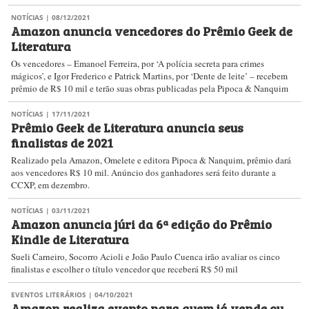
NOTÍCIAS
| 08/12/2021
Amazon anuncia vencedores do Prêmio Geek de
Literatura
Os vencedores – Emanoel Ferreira, por ‘A polícia secreta para crimes
mágicos’, e Igor Frederico e Patrick Martins, por ‘Dente de leite’ – recebem
prêmio de R$ 10 mil e terão suas obras publicadas pela Pipoca & Nanquim
NOTÍCIAS
| 17/11/2021
Prêmio Geek de Literatura anuncia seus
finalistas de 2021
Realizado pela Amazon, Omelete e editora Pipoca & Nanquim, prêmio dará
aos vencedores R$ 10 mil. Anúncio dos ganhadores será feito durante a
CCXP, em dezembro.
NOTÍCIAS
| 03/11/2021
Amazon anuncia júri da 6ª edição do Prêmio
Kindle de Literatura
Sueli Carneiro, Socorro Acioli e João Paulo Cuenca irão avaliar os cinco
finalistas e escolher o título vencedor que receberá R$ 50 mil
EVENTOS LITERÁRIOS
| 04/10/2021
Amazon realiza evento para quem já vende ou