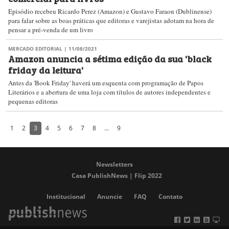
Episódio recebeu Ricardo Perez (Amazon) e Gustavo Faraon (Dublinense)
para falar sobre as boas práticas que editoras e varejistas adotam na hora de
pensar a pré-venda de um livro
MERCADO EDITORIAL
| 11/08/2021
Amazon anuncia a sétima edição da sua 'black
friday da leitura'
Antes da 'Book Friday' haverá um esquenta com programação de Papos
Literários e a abertura de uma loja com títulos de autores independentes e
pequenas editoras
1
2
3
4
5
6
7
8
...
9
Newsletters
Casa PublishNews | Flip 2022
Institucional
Anuncie
FAQ
Contato