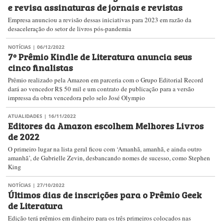
e revisa assinaturas de jornais e revistas
Empresa anunciou a revisão dessas iniciativas para 2023 em razão da
desaceleração do setor de livros pós-pandemia
NOTÍCIAS
| 06/12/2022
7º Prêmio Kindle de Literatura anuncia seus
cinco finalistas
Prêmio realizado pela Amazon em parceria com o Grupo Editorial Record
dará ao vencedor R$ 50 mil e um contrato de publicação para a versão
impressa da obra vencedora pelo selo José Olympio
ATUALIDADES
| 16/11/2022
Editores da Amazon escolhem Melhores Livros
de 2022
O primeiro lugar na lista geral ficou com ‘Amanhã, amanhã, e ainda outro
amanhã’, de Gabrielle Zevin, desbancando nomes de sucesso, como Stephen
King
NOTÍCIAS
| 27/10/2022
Últimos dias de inscrições para o Prêmio Geek
de Literatura
Edição terá prêmios em dinheiro para os três primeiros colocados nas