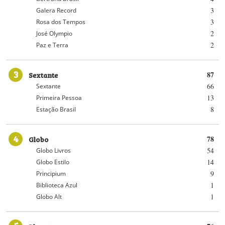
3
Galera Record
3
Rosa dos Tempos
2
José Olympio
2
Paz e Terra
3
Sextante
87
66
Sextante
13
Primeira Pessoa
8
Estação Brasil
4
Globo
78
54
Globo Livros
14
Globo Estilo
9
Principium
1
Biblioteca Azul
1
Globo Alt