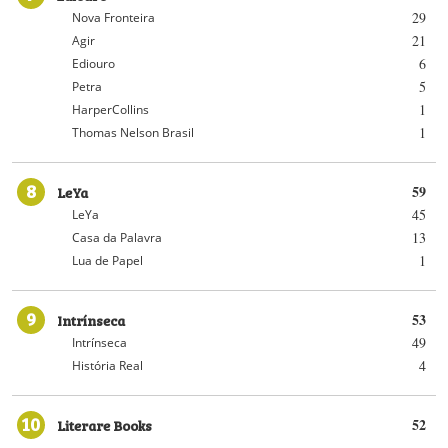
29
Nova Fronteira
21
Agir
6
Ediouro
5
Petra
1
HarperCollins
1
Thomas Nelson Brasil
8
LeYa
59
45
LeYa
13
Casa da Palavra
1
Lua de Papel
9
Intrínseca
53
49
Intrínseca
4
História Real
10
Literare Books
52