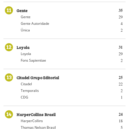
11
Gente
35
29
Gente
4
Gente Autoridade
2
Única
12
Loyola
31
29
Loyola
2
Fons Sapientiae
13
Citadel Grupo Editorial
25
22
Citadel
2
Temporalis
1
CDG
14
HarperCollins Brasil
24
18
HarperCollins
5
Thomas Nelson Brasil