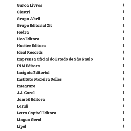
Garoa Livros
1
Giostri
1
Grupo Abril
1
Grupo Editorial Zit
1
Hedra
1
Hoo Editora
1
Hucitec Editora
1
Ideal Records
1
Imprensa Oficial do Estado de São Paulo
1
INM Editora
1
Insígnia Editorial
1
Instituto Moreira Salles
1
Integrare
1
J.J. Carol
1
Jambô Editora
1
Lazuli
1
Letra Capital Editora
1
Língua Geral
1
Lipel
1