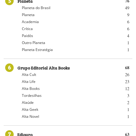
5
Planeta
76
49
Planeta do Brasil
9
Planeta
6
Academia
6
Crítica
4
Paidós
1
Outro Planeta
1
Planeta Estratégia
6
Grupo Editorial Alta Books
68
26
Alta Cult
23
Alta Life
12
Alta Books
3
Tordesilhas
2
Alaúde
1
Alta Geek
1
Alta Novel
7
Ediouro
63