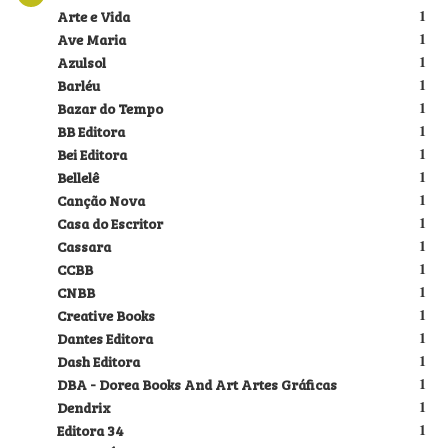
Arte e Vida
1
Ave Maria
1
Azulsol
1
Barléu
1
Bazar do Tempo
1
BB Editora
1
Bei Editora
1
Bellelê
1
Canção Nova
1
Casa do Escritor
1
Cassara
1
CCBB
1
CNBB
1
Creative Books
1
Dantes Editora
1
Dash Editora
1
DBA - Dorea Books And Art Artes Gráficas
1
Dendrix
1
Editora 34
1