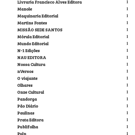
Livraria Francisco Alves Editora
1
Manole
1
Maquinaria Editorial
1
Martins Fontes
1
MISSÃO SEDE SANTOS
1
Mórula Editorial
1
Mundo Editorial
1
N-1 Edições
1
NAU EDITORA
1
Nossa Cultura
1
nVersos
1
O viajante
1
Olhares
1
Onze Cultural
1
Pandorga
1
Pão Diário
1
Paulinas
1
Prata Editora
1
Publifolha
1
Pulp
1