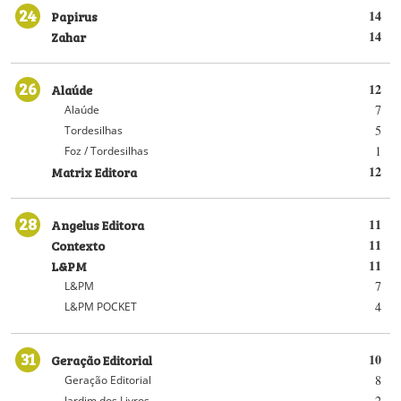
24
Papirus
14
Zahar
14
26
Alaúde
12
7
Alaúde
5
Tordesilhas
1
Foz / Tordesilhas
Matrix Editora
12
28
Angelus Editora
11
Contexto
11
L&PM
11
7
L&PM
4
L&PM POCKET
31
Geração Editorial
10
8
Geração Editorial
2
Jardim dos Livros