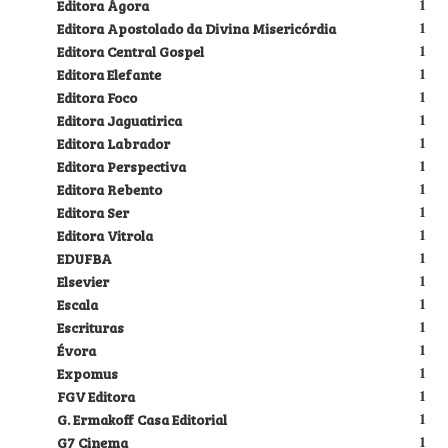
Editora Ágora
1
Editora Apostolado da Divina Misericórdia
1
Editora Central Gospel
1
Editora Elefante
1
Editora Foco
1
Editora Jaguatirica
1
Editora Labrador
1
Editora Perspectiva
1
Editora Rebento
1
Editora Ser
1
Editora Vitrola
1
EDUFBA
1
Elsevier
1
Escala
1
Escrituras
1
Évora
1
Expomus
1
FGV Editora
1
G. Ermakoff Casa Editorial
1
G7 Cinema
1