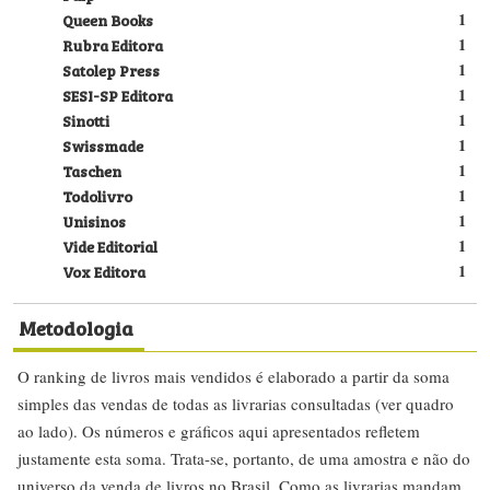
Queen Books
1
Rubra Editora
1
Satolep Press
1
SESI-SP Editora
1
Sinotti
1
Swissmade
1
Taschen
1
Todolivro
1
Unisinos
1
Vide Editorial
1
Vox Editora
1
Metodologia
O ranking de livros mais vendidos é elaborado a partir da soma
simples das vendas de todas as livrarias consultadas (ver quadro
ao lado). Os números e gráficos aqui apresentados refletem
justamente esta soma. Trata-se, portanto, de uma amostra e não do
universo da venda de livros no Brasil. Como as livrarias mandam