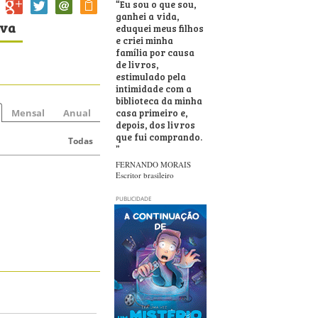
“
Eu sou o que sou,
ganhei a vida,
iva
eduquei meus filhos
e criei minha
família por causa
de livros,
estimulado pela
intimidade com a
biblioteca da minha
casa primeiro e,
Mensal
Anual
depois, dos livros
que fui comprando.
Todas
”
FERNANDO MORAIS
Escritor brasileiro
PUBLICIDADE