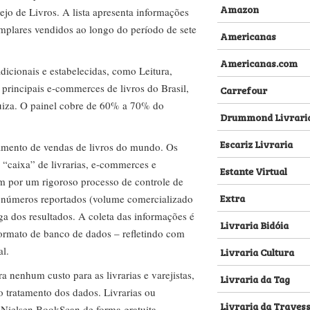
Amazon
ejo de Livros. A lista apresenta informações
emplares vendidos ao longo do período de sete
Americanas
Americanas.com
dicionais e estabelecidas, como Leitura,
s principais e-commerces de livros do Brasil,
Carrefour
za. O painel cobre de 60% a 70% do
Drummond Livrari
Escariz Livraria
amento de vendas de livros do mundo. Os
 “caixa” de livrarias, e-commerces e
Estante Virtual
m por um rigoroso processo de controle de
Extra
s números reportados (volume comercializado
ega dos resultados. A coleta das informações é
Livraria Bidóia
 formato de banco de dados – refletindo com
al.
Livraria Cultura
nenhum custo para as livrarias e varejistas,
Livraria da Tag
no tratamento dos dados. Livrarias ou
Livraria da Traves
 Nielsen BookScan de forma gratuita.