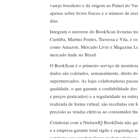
varejo brasileiro e dá origem ao Painel do Var
apenas sobre livros físicos e o número de ex
dias.
Integram o universo do BookScan livrarias tra
Curitiba, Martins Fontes, Travessa e Vila, e o
como Amazon, Mercado Livre e Magazine Lui
mercado trade no Brasil.
O BookScan é o primeiro serviço de monitor
dados são coletados, semanalmente, direto do
supermercados. As lojas colaboradoras passa
qualidade, o que garante a confiabilidade do
e preços praticados) e a regularidade na entr
realizada de forma virtual; são recebidas em
precisão as vendas efetivas ao consumidor fin
Colaborar com a NielsenIQ BookData não gera 
e a empresa garante total sigilo e segurança 
varejistas que vendem livros podem aderir ao