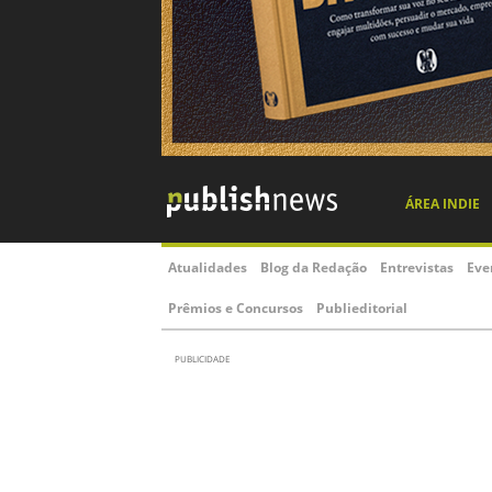
ÁREA INDIE
Atualidades
Blog da Redação
Entrevistas
Eve
Prêmios e Concursos
Publieditorial
PUBLICIDADE