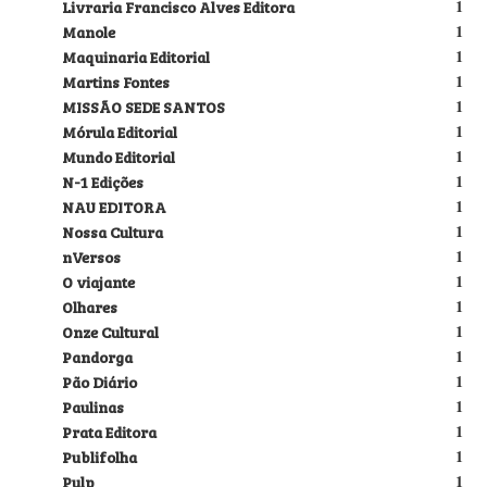
Livraria Francisco Alves Editora
1
Manole
1
Maquinaria Editorial
1
Martins Fontes
1
MISSÃO SEDE SANTOS
1
Mórula Editorial
1
Mundo Editorial
1
N-1 Edições
1
NAU EDITORA
1
Nossa Cultura
1
nVersos
1
O viajante
1
Olhares
1
Onze Cultural
1
Pandorga
1
Pão Diário
1
Paulinas
1
Prata Editora
1
Publifolha
1
Pulp
1