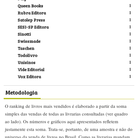
Queen Books
1
Rubra Editora
1
Satolep Press
1
SESI-SP Editora
1
Sinotti
1
Swissmade
1
Taschen
1
Todolivro
1
Unisinos
1
Vide Editorial
1
Vox Editora
1
Metodologia
O ranking de livros mais vendidos é elaborado a partir da soma
simples das vendas de todas as livrarias consultadas (ver quadro
ao lado). Os números e gráficos aqui apresentados refletem
justamente esta soma. Trata-se, portanto, de uma amostra e não do
universo da venda de livros no Brasil. Como as livrarias mandam