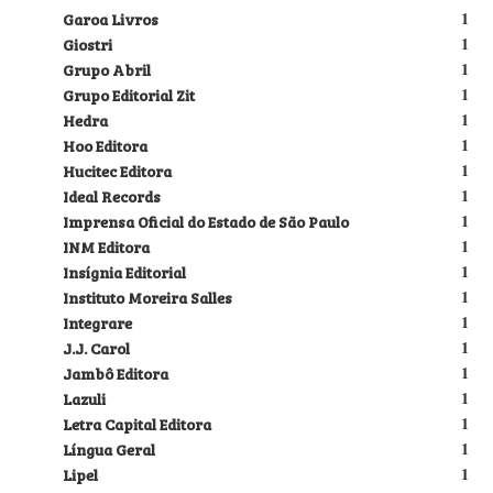
Garoa Livros
1
Giostri
1
Grupo Abril
1
Grupo Editorial Zit
1
Hedra
1
Hoo Editora
1
Hucitec Editora
1
Ideal Records
1
Imprensa Oficial do Estado de São Paulo
1
INM Editora
1
Insígnia Editorial
1
Instituto Moreira Salles
1
Integrare
1
J.J. Carol
1
Jambô Editora
1
Lazuli
1
Letra Capital Editora
1
Língua Geral
1
Lipel
1