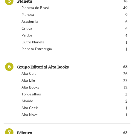
5
Planeta
76
49
Planeta do Brasil
9
Planeta
6
Academia
6
Crítica
4
Paidós
1
Outro Planeta
1
Planeta Estratégia
6
Grupo Editorial Alta Books
68
26
Alta Cult
23
Alta Life
12
Alta Books
3
Tordesilhas
2
Alaúde
1
Alta Geek
1
Alta Novel
7
Ediouro
63