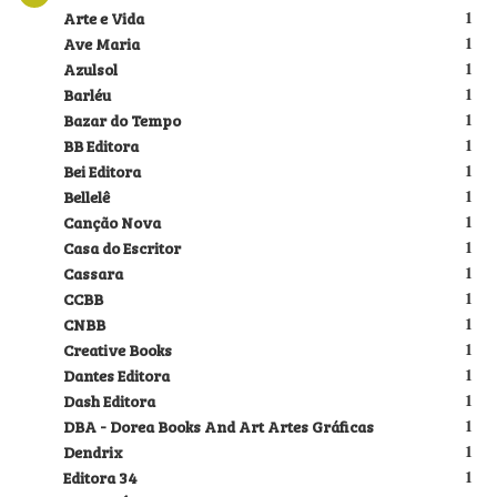
Arte e Vida
1
Ave Maria
1
Azulsol
1
Barléu
1
Bazar do Tempo
1
BB Editora
1
Bei Editora
1
Bellelê
1
Canção Nova
1
Casa do Escritor
1
Cassara
1
CCBB
1
CNBB
1
Creative Books
1
Dantes Editora
1
Dash Editora
1
DBA - Dorea Books And Art Artes Gráficas
1
Dendrix
1
Editora 34
1