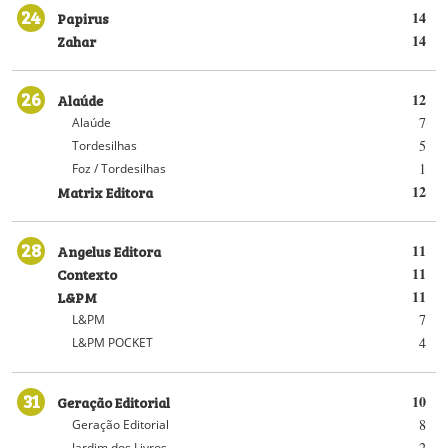
24
Papirus
14
Zahar
14
26
Alaúde
12
7
Alaúde
5
Tordesilhas
1
Foz / Tordesilhas
Matrix Editora
12
28
Angelus Editora
11
Contexto
11
L&PM
11
7
L&PM
4
L&PM POCKET
31
Geração Editorial
10
8
Geração Editorial
2
Jardim dos Livros