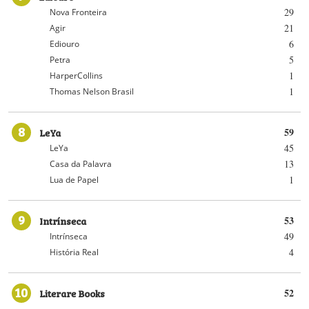
29
Nova Fronteira
21
Agir
6
Ediouro
5
Petra
1
HarperCollins
1
Thomas Nelson Brasil
8
LeYa
59
45
LeYa
13
Casa da Palavra
1
Lua de Papel
9
Intrínseca
53
49
Intrínseca
4
História Real
10
Literare Books
52