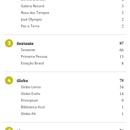
3
Galera Record
3
Rosa dos Tempos
2
José Olympio
2
Paz e Terra
3
Sextante
87
66
Sextante
13
Primeira Pessoa
8
Estação Brasil
4
Globo
78
54
Globo Livros
14
Globo Estilo
9
Principium
1
Biblioteca Azul
1
Globo Alt