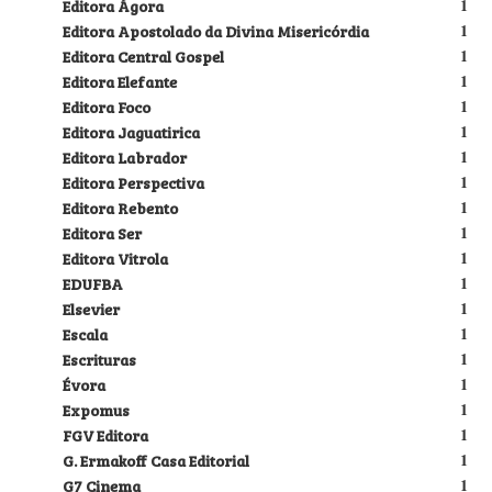
Editora Ágora
1
Editora Apostolado da Divina Misericórdia
1
Editora Central Gospel
1
Editora Elefante
1
Editora Foco
1
Editora Jaguatirica
1
Editora Labrador
1
Editora Perspectiva
1
Editora Rebento
1
Editora Ser
1
Editora Vitrola
1
EDUFBA
1
Elsevier
1
Escala
1
Escrituras
1
Évora
1
Expomus
1
FGV Editora
1
G. Ermakoff Casa Editorial
1
G7 Cinema
1