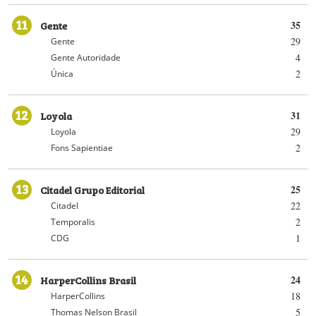
11
Gente
35
29
Gente
4
Gente Autoridade
2
Única
12
Loyola
31
29
Loyola
2
Fons Sapientiae
13
Citadel Grupo Editorial
25
22
Citadel
2
Temporalis
1
CDG
14
HarperCollins Brasil
24
18
HarperCollins
5
Thomas Nelson Brasil