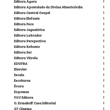
Editora Ágora
1
Editora Apostolado da Divina Misericórdia
1
Editora Central Gospel
1
Editora Elefante
1
Editora Foco
1
Editora Jaguatirica
1
Editora Labrador
1
Editora Perspectiva
1
Editora Rebento
1
Editora Ser
1
Editora Vitrola
1
EDUFBA
1
Elsevier
1
Escala
1
Escrituras
1
Évora
1
Expomus
1
FGV Editora
1
G. Ermakoff Casa Editorial
1
G7 Cinema
1