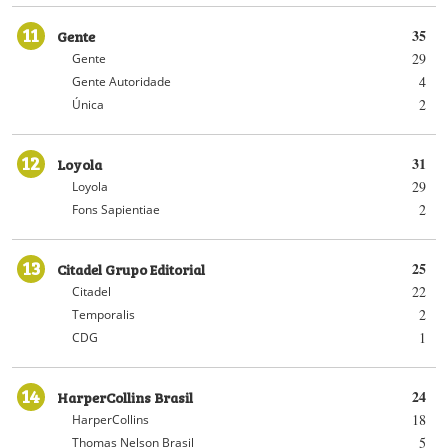
11
Gente
35
29
Gente
4
Gente Autoridade
2
Única
12
Loyola
31
29
Loyola
2
Fons Sapientiae
13
Citadel Grupo Editorial
25
22
Citadel
2
Temporalis
1
CDG
14
HarperCollins Brasil
24
18
HarperCollins
5
Thomas Nelson Brasil