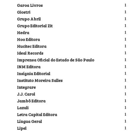
Garoa Livros
1
Giostri
1
Grupo Abril
1
Grupo Editorial Zit
1
Hedra
1
Hoo Editora
1
Hucitec Editora
1
Ideal Records
1
Imprensa Oficial do Estado de São Paulo
1
INM Editora
1
Insígnia Editorial
1
Instituto Moreira Salles
1
Integrare
1
J.J. Carol
1
Jambô Editora
1
Lazuli
1
Letra Capital Editora
1
Língua Geral
1
Lipel
1