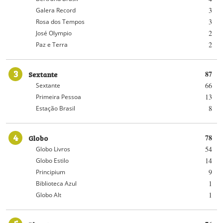
3
Galera Record
3
Rosa dos Tempos
2
José Olympio
2
Paz e Terra
3
Sextante
87
66
Sextante
13
Primeira Pessoa
8
Estação Brasil
4
Globo
78
54
Globo Livros
14
Globo Estilo
9
Principium
1
Biblioteca Azul
1
Globo Alt