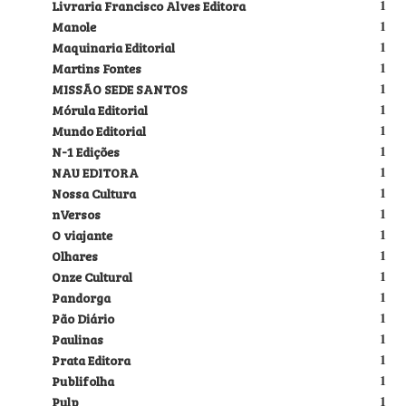
Livraria Francisco Alves Editora
1
Manole
1
Maquinaria Editorial
1
Martins Fontes
1
MISSÃO SEDE SANTOS
1
Mórula Editorial
1
Mundo Editorial
1
N-1 Edições
1
NAU EDITORA
1
Nossa Cultura
1
nVersos
1
O viajante
1
Olhares
1
Onze Cultural
1
Pandorga
1
Pão Diário
1
Paulinas
1
Prata Editora
1
Publifolha
1
Pulp
1