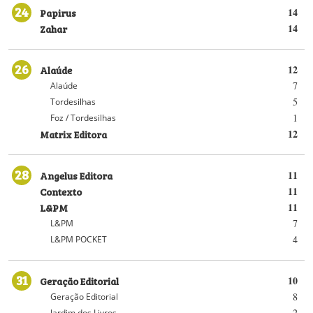
24
Papirus
14
Zahar
14
26
Alaúde
12
7
Alaúde
5
Tordesilhas
1
Foz / Tordesilhas
Matrix Editora
12
28
Angelus Editora
11
Contexto
11
L&PM
11
7
L&PM
4
L&PM POCKET
31
Geração Editorial
10
8
Geração Editorial
2
Jardim dos Livros