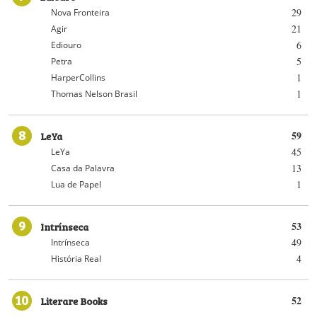
29
Nova Fronteira
21
Agir
6
Ediouro
5
Petra
1
HarperCollins
1
Thomas Nelson Brasil
8
LeYa
59
45
LeYa
13
Casa da Palavra
1
Lua de Papel
9
Intrínseca
53
49
Intrínseca
4
História Real
10
Literare Books
52