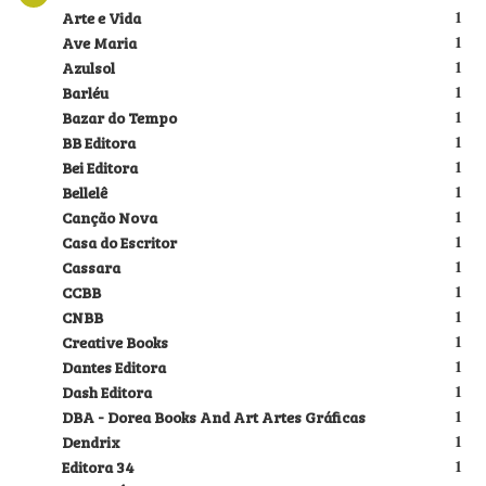
Arte e Vida
1
Ave Maria
1
Azulsol
1
Barléu
1
Bazar do Tempo
1
BB Editora
1
Bei Editora
1
Bellelê
1
Canção Nova
1
Casa do Escritor
1
Cassara
1
CCBB
1
CNBB
1
Creative Books
1
Dantes Editora
1
Dash Editora
1
DBA - Dorea Books And Art Artes Gráficas
1
Dendrix
1
Editora 34
1