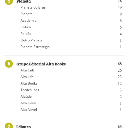
5
Planeta
76
49
Planeta do Brasil
9
Planeta
6
Academia
6
Crítica
4
Paidós
1
Outro Planeta
1
Planeta Estratégia
6
Grupo Editorial Alta Books
68
26
Alta Cult
23
Alta Life
12
Alta Books
3
Tordesilhas
2
Alaúde
1
Alta Geek
1
Alta Novel
7
Ediouro
63