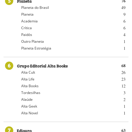
5
Planeta
76
49
Planeta do Brasil
9
Planeta
6
Academia
6
Crítica
4
Paidós
1
Outro Planeta
1
Planeta Estratégia
6
Grupo Editorial Alta Books
68
26
Alta Cult
23
Alta Life
12
Alta Books
3
Tordesilhas
2
Alaúde
1
Alta Geek
1
Alta Novel
7
Ediouro
63