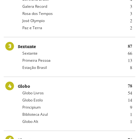
3
Galera Record
3
Rosa dos Tempos
2
José Olympio
2
Paz e Terra
3
Sextante
87
66
Sextante
13
Primeira Pessoa
8
Estação Brasil
4
Globo
78
54
Globo Livros
14
Globo Estilo
9
Principium
1
Biblioteca Azul
1
Globo Alt