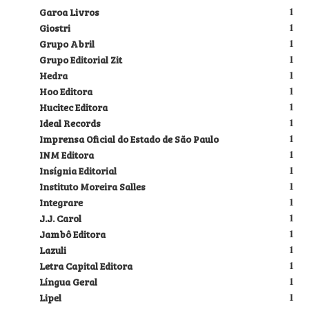
Garoa Livros
1
Giostri
1
Grupo Abril
1
Grupo Editorial Zit
1
Hedra
1
Hoo Editora
1
Hucitec Editora
1
Ideal Records
1
Imprensa Oficial do Estado de São Paulo
1
INM Editora
1
Insígnia Editorial
1
Instituto Moreira Salles
1
Integrare
1
J.J. Carol
1
Jambô Editora
1
Lazuli
1
Letra Capital Editora
1
Língua Geral
1
Lipel
1