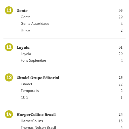
11
Gente
35
29
Gente
4
Gente Autoridade
2
Única
12
Loyola
31
29
Loyola
2
Fons Sapientiae
13
Citadel Grupo Editorial
25
22
Citadel
2
Temporalis
1
CDG
14
HarperCollins Brasil
24
18
HarperCollins
5
Thomas Nelson Brasil