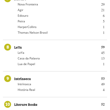
29
Nova Fronteira
21
Agir
6
Ediouro
5
Petra
1
HarperCollins
1
Thomas Nelson Brasil
8
LeYa
59
45
LeYa
13
Casa da Palavra
1
Lua de Papel
9
Intrínseca
53
49
Intrínseca
4
História Real
10
Literare Books
52