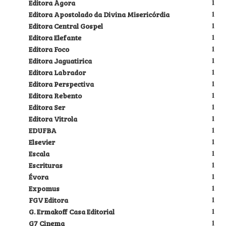
Editora Ágora
1
Editora Apostolado da Divina Misericórdia
1
Editora Central Gospel
1
Editora Elefante
1
Editora Foco
1
Editora Jaguatirica
1
Editora Labrador
1
Editora Perspectiva
1
Editora Rebento
1
Editora Ser
1
Editora Vitrola
1
EDUFBA
1
Elsevier
1
Escala
1
Escrituras
1
Évora
1
Expomus
1
FGV Editora
1
G. Ermakoff Casa Editorial
1
G7 Cinema
1