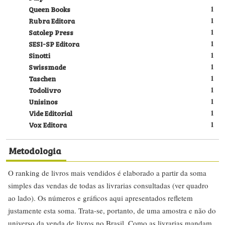
Queen Books
1
Rubra Editora
1
Satolep Press
1
SESI-SP Editora
1
Sinotti
1
Swissmade
1
Taschen
1
Todolivro
1
Unisinos
1
Vide Editorial
1
Vox Editora
1
Metodologia
O ranking de livros mais vendidos é elaborado a partir da soma
simples das vendas de todas as livrarias consultadas (ver quadro
ao lado). Os números e gráficos aqui apresentados refletem
justamente esta soma. Trata-se, portanto, de uma amostra e não do
universo da venda de livros no Brasil. Como as livrarias mandam