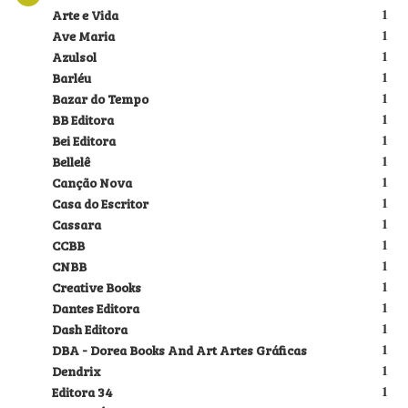
Arte e Vida
1
Ave Maria
1
Azulsol
1
Barléu
1
Bazar do Tempo
1
BB Editora
1
Bei Editora
1
Bellelê
1
Canção Nova
1
Casa do Escritor
1
Cassara
1
CCBB
1
CNBB
1
Creative Books
1
Dantes Editora
1
Dash Editora
1
DBA - Dorea Books And Art Artes Gráficas
1
Dendrix
1
Editora 34
1