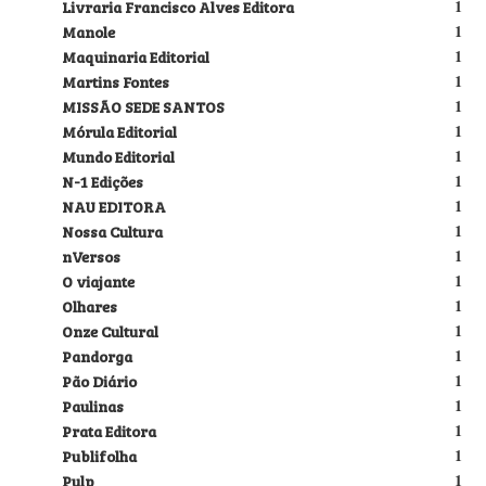
Livraria Francisco Alves Editora
1
Manole
1
Maquinaria Editorial
1
Martins Fontes
1
MISSÃO SEDE SANTOS
1
Mórula Editorial
1
Mundo Editorial
1
N-1 Edições
1
NAU EDITORA
1
Nossa Cultura
1
nVersos
1
O viajante
1
Olhares
1
Onze Cultural
1
Pandorga
1
Pão Diário
1
Paulinas
1
Prata Editora
1
Publifolha
1
Pulp
1