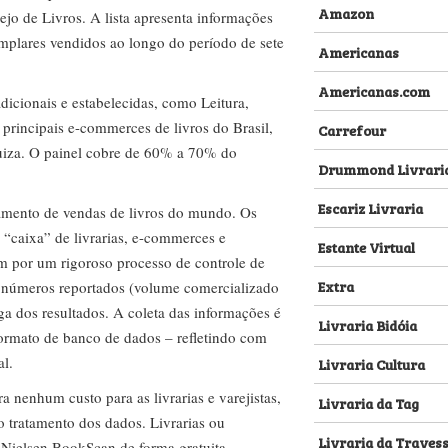
Amazon
ejo de Livros. A lista apresenta informações
emplares vendidos ao longo do período de sete
Americanas
Americanas.com
dicionais e estabelecidas, como Leitura,
s principais e-commerces de livros do Brasil,
Carrefour
za. O painel cobre de 60% a 70% do
Drummond Livrari
Escariz Livraria
amento de vendas de livros do mundo. Os
 “caixa” de livrarias, e-commerces e
Estante Virtual
m por um rigoroso processo de controle de
Extra
s números reportados (volume comercializado
ega dos resultados. A coleta das informações é
Livraria Bidóia
 formato de banco de dados – refletindo com
al.
Livraria Cultura
nenhum custo para as livrarias e varejistas,
Livraria da Tag
no tratamento dos dados. Livrarias ou
Livraria da Traves
 Nielsen BookScan de forma gratuita.