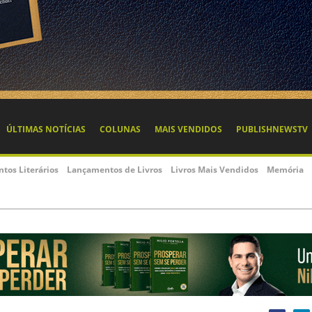
ÚLTIMAS NOTÍCIAS
COLUNAS
MAIS VENDIDOS
PUBLISHNEWSTV
ntos Literários
Lançamentos de Livros
Livros Mais Vendidos
Memória