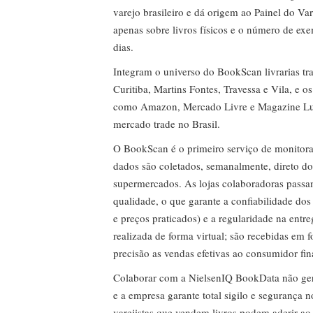
varejo brasileiro e dá origem ao Painel do Var
apenas sobre livros físicos e o número de ex
dias.
Integram o universo do BookScan livrarias tra
Curitiba, Martins Fontes, Travessa e Vila, e o
como Amazon, Mercado Livre e Magazine Lui
mercado trade no Brasil.
O BookScan é o primeiro serviço de monitor
dados são coletados, semanalmente, direto do
supermercados. As lojas colaboradoras passa
qualidade, o que garante a confiabilidade do
e preços praticados) e a regularidade na entr
realizada de forma virtual; são recebidas em
precisão as vendas efetivas ao consumidor fin
Colaborar com a NielsenIQ BookData não gera 
e a empresa garante total sigilo e segurança 
varejistas que vendem livros podem aderir ao