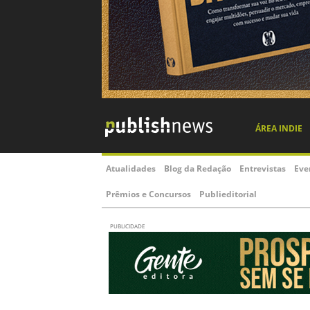
ÁREA INDIE
Atualidades
Blog da Redação
Entrevistas
Eve
Prêmios e Concursos
Publieditorial
PUBLICIDADE