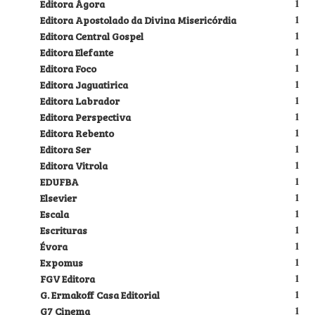
Editora Ágora
1
Editora Apostolado da Divina Misericórdia
1
Editora Central Gospel
1
Editora Elefante
1
Editora Foco
1
Editora Jaguatirica
1
Editora Labrador
1
Editora Perspectiva
1
Editora Rebento
1
Editora Ser
1
Editora Vitrola
1
EDUFBA
1
Elsevier
1
Escala
1
Escrituras
1
Évora
1
Expomus
1
FGV Editora
1
G. Ermakoff Casa Editorial
1
G7 Cinema
1