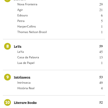
29
Nova Fronteira
21
Agir
6
Ediouro
5
Petra
1
HarperCollins
1
Thomas Nelson Brasil
8
LeYa
59
45
LeYa
13
Casa da Palavra
1
Lua de Papel
9
Intrínseca
53
49
Intrínseca
4
História Real
10
Literare Books
52