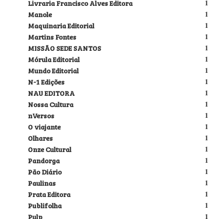
Livraria Francisco Alves Editora
1
Manole
1
Maquinaria Editorial
1
Martins Fontes
1
MISSÃO SEDE SANTOS
1
Mórula Editorial
1
Mundo Editorial
1
N-1 Edições
1
NAU EDITORA
1
Nossa Cultura
1
nVersos
1
O viajante
1
Olhares
1
Onze Cultural
1
Pandorga
1
Pão Diário
1
Paulinas
1
Prata Editora
1
Publifolha
1
Pulp
1