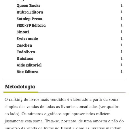
Queen Books
1
Rubra Editora
1
Satolep Press
1
SESI-SP Editora
1
Sinotti
1
Swissmade
1
Taschen
1
Todolivro
1
Unisinos
1
Vide Editorial
1
Vox Editora
1
Metodologia
O ranking de livros mais vendidos é elaborado a partir da soma
simples das vendas de todas as livrarias consultadas (ver quadro
ao lado). Os números e gráficos aqui apresentados refletem
justamente esta soma. Trata-se, portanto, de uma amostra e não do
universo da venda de livros no Brasil. Como as livrarias mandam