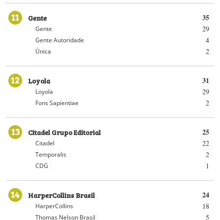
11
Gente
35
29
Gente
4
Gente Autoridade
2
Única
12
Loyola
31
29
Loyola
2
Fons Sapientiae
13
Citadel Grupo Editorial
25
22
Citadel
2
Temporalis
1
CDG
14
HarperCollins Brasil
24
18
HarperCollins
5
Thomas Nelson Brasil