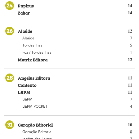
24
Papirus
14
Zahar
14
26
Alaúde
12
7
Alaúde
5
Tordesilhas
1
Foz / Tordesilhas
Matrix Editora
12
28
Angelus Editora
11
Contexto
11
L&PM
11
7
L&PM
4
L&PM POCKET
31
Geração Editorial
10
8
Geração Editorial
2
Jardim dos Livros