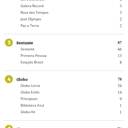
3
Galera Record
3
Rosa dos Tempos
2
José Olympio
2
Paz e Terra
3
Sextante
87
66
Sextante
13
Primeira Pessoa
8
Estação Brasil
4
Globo
78
54
Globo Livros
14
Globo Estilo
9
Principium
1
Biblioteca Azul
1
Globo Alt