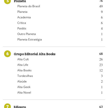
5
Planeta
76
49
Planeta do Brasil
9
Planeta
6
Academia
6
Crítica
4
Paidós
1
Outro Planeta
1
Planeta Estratégia
6
Grupo Editorial Alta Books
68
26
Alta Cult
23
Alta Life
12
Alta Books
3
Tordesilhas
2
Alaúde
1
Alta Geek
1
Alta Novel
7
Ediouro
63