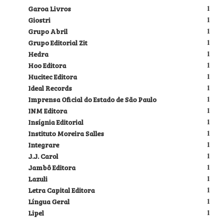
Garoa Livros
1
Giostri
1
Grupo Abril
1
Grupo Editorial Zit
1
Hedra
1
Hoo Editora
1
Hucitec Editora
1
Ideal Records
1
Imprensa Oficial do Estado de São Paulo
1
INM Editora
1
Insígnia Editorial
1
Instituto Moreira Salles
1
Integrare
1
J.J. Carol
1
Jambô Editora
1
Lazuli
1
Letra Capital Editora
1
Língua Geral
1
Lipel
1