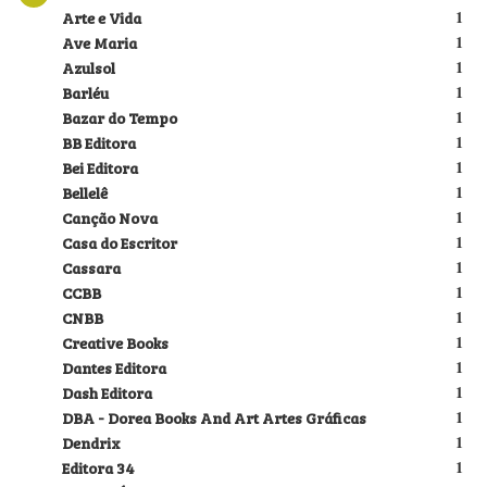
Arte e Vida
1
Ave Maria
1
Azulsol
1
Barléu
1
Bazar do Tempo
1
BB Editora
1
Bei Editora
1
Bellelê
1
Canção Nova
1
Casa do Escritor
1
Cassara
1
CCBB
1
CNBB
1
Creative Books
1
Dantes Editora
1
Dash Editora
1
DBA - Dorea Books And Art Artes Gráficas
1
Dendrix
1
Editora 34
1