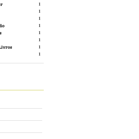
er
1
1
1
ão
1
s
1
1
Livros
1
1