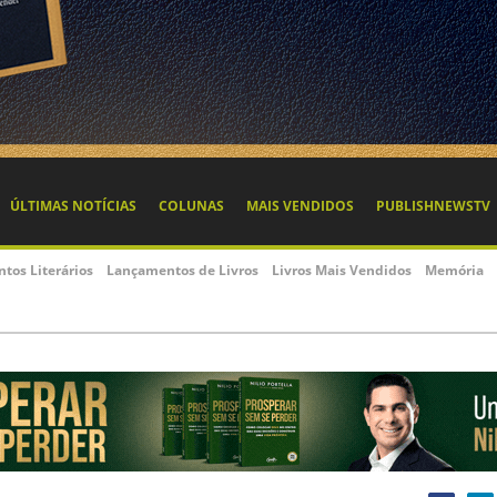
ÚLTIMAS NOTÍCIAS
COLUNAS
MAIS VENDIDOS
PUBLISHNEWSTV
ntos Literários
Lançamentos de Livros
Livros Mais Vendidos
Memória