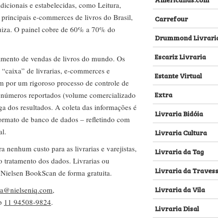
dicionais e estabelecidas, como Leitura,
s principais e-commerces de livros do Brasil,
Carrefour
za. O painel cobre de 60% a 70% do
Drummond Livrari
Escariz Livraria
amento de vendas de livros do mundo. Os
 “caixa” de livrarias, e-commerces e
Estante Virtual
m por um rigoroso processo de controle de
Extra
s números reportados (volume comercializado
ega dos resultados. A coleta das informações é
Livraria Bidóia
 formato de banco de dados – refletindo com
al.
Livraria Cultura
nenhum custo para as livrarias e varejistas,
Livraria da Tag
no tratamento dos dados. Livrarias ou
Livraria da Traves
 Nielsen BookScan de forma gratuita.
Livraria da Vila
lva@nielseniq.com
,
pp
11 94508-9824
.
Livraria Disal