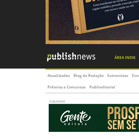
ÁREA INDIE
Atualidades
Blog da Redação
Entrevistas
Eve
Prêmios e Concursos
Publieditorial
PUBLICIDADE