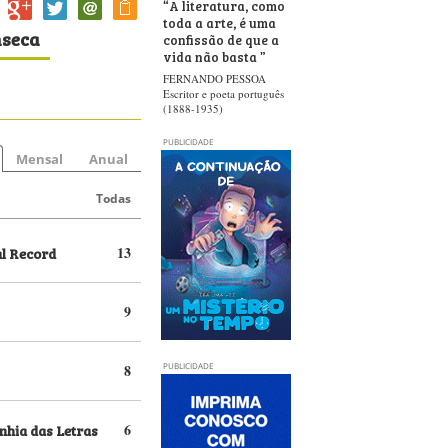
“
A literatura, como
toda a arte, é uma
nseca
confissão de que a
vida não basta
”
FERNANDO PESSOA
Escritor e poeta português
(1888-1935)
PUBLICIDADE
Mensal
Anual
Todas
al Record
13
9
8
PUBLICIDADE
hia das Letras
6