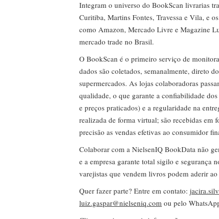
Integram o universo do BookScan livrarias tra
Curitiba, Martins Fontes, Travessa e Vila, e o
como Amazon, Mercado Livre e Magazine Lui
mercado trade no Brasil.
O BookScan é o primeiro serviço de monitor
dados são coletados, semanalmente, direto do
supermercados. As lojas colaboradoras passa
qualidade, o que garante a confiabilidade do
e preços praticados) e a regularidade na entr
realizada de forma virtual; são recebidas em
precisão as vendas efetivas ao consumidor fin
Colaborar com a NielsenIQ BookData não gera 
e a empresa garante total sigilo e segurança 
varejistas que vendem livros podem aderir ao
Quer fazer parte? Entre em contato:
jacira.si
luiz.gaspar@nielseniq.com
ou pelo WhatsA