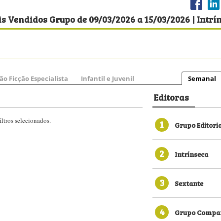
s Vendidos Grupo de 09/03/2026 a 15/03/2026 | Intrí
ão Ficção Especialista
Infantil e Juvenil
Semanal
Editoras
ltros selecionados.
1
Grupo Editori
2
Intrínseca
3
Sextante
4
Grupo Compan