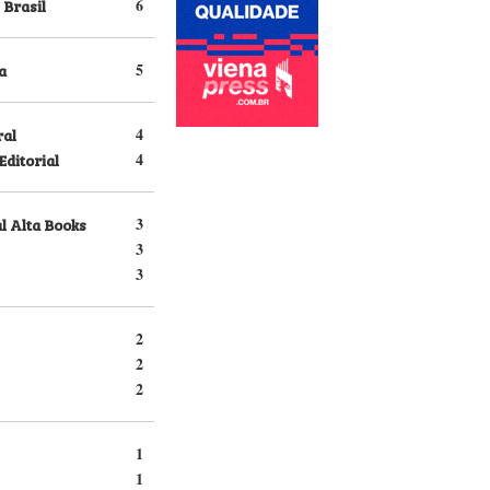
 Brasil
6
a
5
ral
4
Editorial
4
l Alta Books
3
3
3
2
2
2
1
1