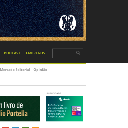
PODCAST
EMPREGOS
Mercado Editorial
Opinião
PUBLICIDADE