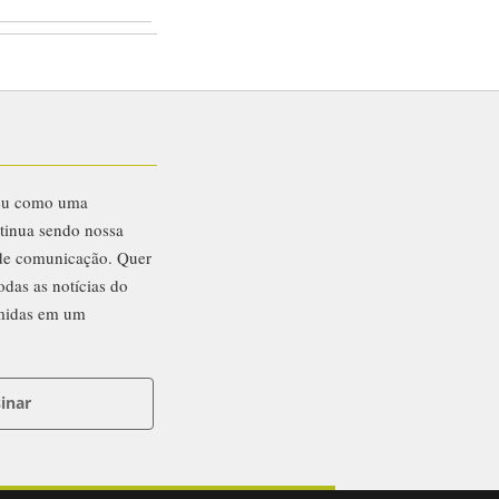
eu como uma
ntinua sendo nossa
 de comunicação. Quer
odas as notícias do
midas em um
inar