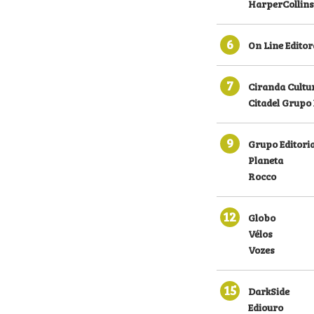
HarperCollins
6
On Line Editor
7
Ciranda Cultu
Citadel Grupo 
9
Grupo Editoria
Planeta
Rocco
12
Globo
Vélos
Vozes
15
DarkSide
Ediouro