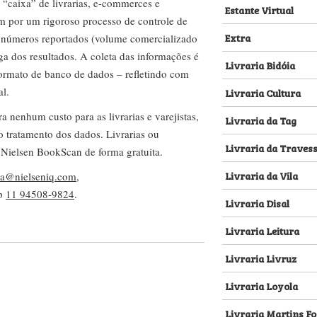
 “caixa” de livrarias, e-commerces e
Estante Virtual
m por um rigoroso processo de controle de
Extra
s números reportados (volume comercializado
ega dos resultados. A coleta das informações é
Livraria Bidóia
 formato de banco de dados – refletindo com
al.
Livraria Cultura
nenhum custo para as livrarias e varejistas,
Livraria da Tag
no tratamento dos dados. Livrarias ou
Livraria da Traves
 Nielsen BookScan de forma gratuita.
Livraria da Vila
lva@nielseniq.com
,
pp
11 94508-9824
.
Livraria Disal
Livraria Leitura
Livraria Livruz
Livraria Loyola
Livraria Martins Fo