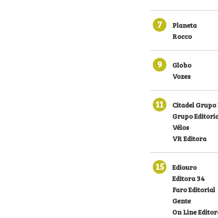
7
Planeta
Rocco
9
Globo
Vozes
11
Citadel Grupo 
Grupo Editoria
Vélos
VR Editora
15
Ediouro
Editora 34
Faro Editorial
Gente
On Line Editor