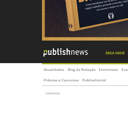
ÁREA INDIE
Atualidades
Blog da Redação
Entrevistas
Eve
Prêmios e Concursos
Publieditorial
PUBLICIDADE