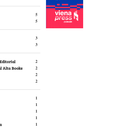
5
5
3
3
Editorial
2
l Alta Books
2
2
2
1
1
1
1
a
1