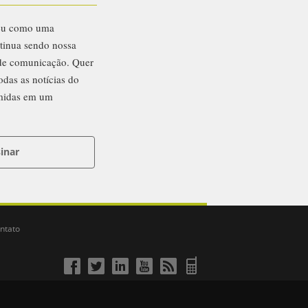
eu como uma
ntinua sendo nossa
 de comunicação. Quer
odas as notícias do
midas em um
inar
ntato