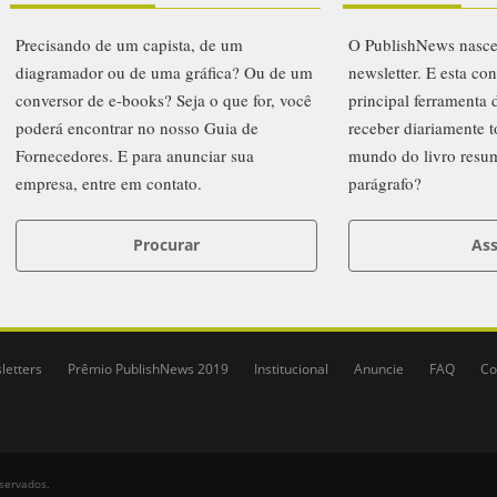
Precisando de um capista, de um
O PublishNews nasc
diagramador ou de uma gráfica? Ou de um
newsletter. E esta co
conversor de e-books? Seja o que for, você
principal ferramenta
poderá encontrar no nosso Guia de
receber diariamente t
Fornecedores. E para anunciar sua
mundo do livro resu
empresa, entre em contato.
parágrafo?
Procurar
Ass
letters
Prêmio PublishNews 2019
Institucional
Anuncie
FAQ
Co
eservados.