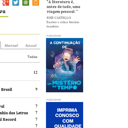
“
A literatura é,
antes de tudo, uma
iva
viagem pessoal.
”
JOSÉ CASTELLO
Escritor e crítico literário
brasileiro
PUBLICIDADE
Mensal
Anual
Todas
12
 Brasil
9
PUBLICIDADE
ral
7
hia das Letras
7
al Record
7
7